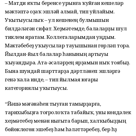
– Матди яҡты беренсе урынға ҡуйған кешеләр
мәктәптә оҙаҡ эшләй алмай, тип уйлайым.
Уҡытыусылыҡ – ул кешенең булмышын
билдәләгән сифат. Хеҙ­мәтемде, балаларҙы шул
тиклем яратам. Коллегаларымдан уңдым.
Мәктәбебеҙ уҡыусылар тауышынан гөрләп тора.
Йылдан-йыл балалар һанының артыуы
ҡыуандыра. Ата-әсәләрҙең ярҙамын ныҡ тоябыҙ.
Бына шундай шарттарҙа дәртләнеп эшләргә
генә ҡала инде, – тип йылмая юғары
категориялы уҡытыусы.
“Йәшәү мәғәнәһен тыуған тамыр­ҙарға,
тарихыбыҙға тоғролоҡта табайыҡ, уны көндәлек
хеҙмәтебеҙ менән нығыта барып, халҡыбыҙҙың
бөйөклөгөн эшебеҙ һәм һәләт­тәребеҙ, бер һүҙ