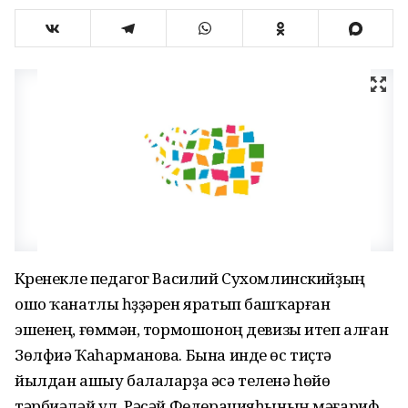
Күренекле педагог Василий Сухомлинскийҙың
ошо ҡанатлы һүҙҙәрен яратып башҡарған
эшенең, ғөмүмән, тормошоноң девизы итеп алған
Зөлфиә Ҡаһарманова. Бына инде өс тиҫтә
йылдан ашыу балаларҙа әсә теленә һөйөү
тәрбиәләй ул. Рәсәй Федерацияһының мәғариф