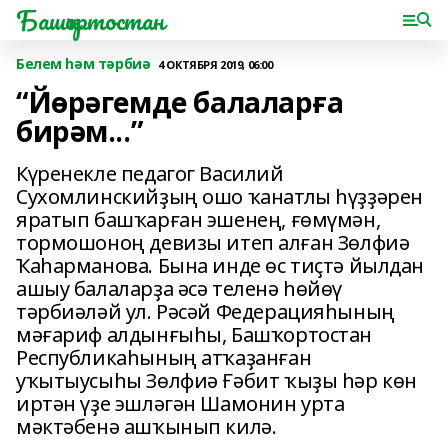
Башҡортостан
Белем һәм тәрбиә
4 ОКТЯБРЯ 2019, 06:00
“Йөрәгемде балаларға
бирәм...”
Күренекле педагог Василий
Сухомлинскийҙың ошо ҡанатлы һүҙҙәрен
яратып башҡарған эшенең, ғөмүмән,
тормошоноң девизы итеп алған Зөлфиә
Ҡаһарманова. Бына инде өс тиҫтә йылдан
ашыу балаларҙа әсә теленә һөйөү
тәрбиәләй ул. Рәсәй Федерацияһының
мәғариф алдынғыһы, Башҡортостан
Республикаһының атҡаҙанған
уҡытыусыһы Зөлфиә Ғәбит ҡыҙы һәр көн
иртән үҙе эшләгән Шамонин урта
мәктәбенә ашҡынып килә.