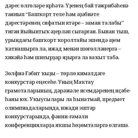
дәрес өлгөләре күрһәтә. Үҙенең бай тәжрибәһенә
таянып “Башҡорт теле һәм әҙәбиәте
дәрестәренең сифатын күтәреү – заман талабы”
тигән йыйынтыҡ әҙерләп сығарған. Бынан тыш,
урындағы башҡорт ҡоролтайы эшендә әүҙем
ҡатнашырға ла, ижад менән шөғөлләнергә –
хикәйә һәм шиғырҙар яҙырға ла ваҡыт таба.
Зөлфиә Ғәбит ҡыҙы – төрлө кимәлдәге
конкурстар еңеүсеһе. Уның Маҡтау
грамоталарының, дәрәжәле исемдәренең иҫәбе-
һаны юҡ. Уҡыусылары ла һынатмай, предмет
олимпиадаларында, ижади эштәр
конкурстарында, фәнни-ғәмәли
конференцияларҙа яҡшы һөҙөмтәләргә өлгәшә.