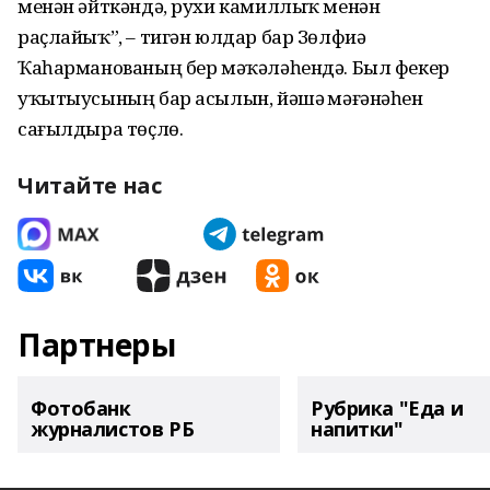
менән әйткәндә, рухи камиллыҡ менән
раҫлайыҡ”, – тигән юлдар бар Зөлфиә
Ҡаһарманованың бер мәҡәләһендә. Был фекер
уҡытыусының бар асылын, йәшәү мәғәнәһен
сағылдыра төҫлө.
Читайте нас
Партнеры
Фотобанк
Рубрика "Еда и
журналистов РБ
напитки"