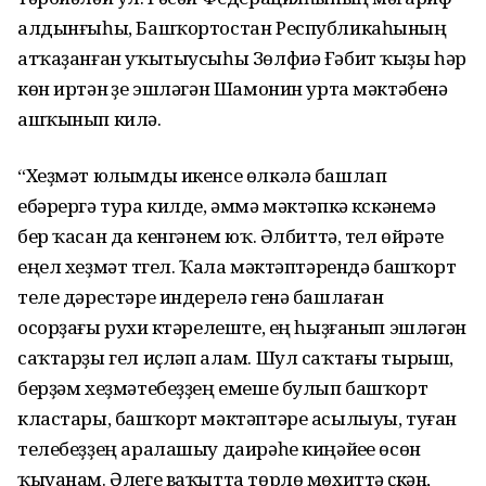
алдынғыһы, Башҡортостан Республикаһының
атҡаҙанған уҡытыусыһы Зөлфиә Ғәбит ҡыҙы һәр
көн иртән үҙе эшләгән Шамонин урта мәктәбенә
ашҡынып килә.
“Хеҙмәт юлымды икенсе өлкәлә башлап
ебәрергә тура килде, әммә мәктәпкә күскәнемә
бер ҡасан да үкенгәнем юҡ. Әлбиттә, тел өйрәтеү
еңел хеҙмәт түгел. Ҡала мәк­тәптәрендә башҡорт
теле дәрестәре индерелә генә башлаған
осорҙағы рухи күтәрелеште, ең һыҙғанып эшләгән
саҡтарҙы гел иҫләп алам. Шул саҡтағы тырыш,
берҙәм хеҙмәтебеҙҙең емеше булып башҡорт
кластары, башҡорт мәктәптәре асылыуы, туған
телебеҙҙең аралашыу даирәһе киңәйеүе өсөн
ҡыуанам. Әлеге ваҡытта төрлө мөхиттә үҫкән,