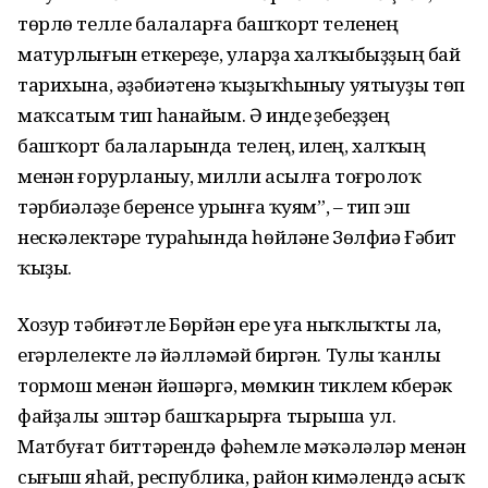
төрлө телле балаларға башҡорт теленең
матурлығын еткереүҙе, уларҙа халҡыбыҙҙың бай
тарихына, әҙәбиәтенә ҡыҙыҡһыныу уятыуҙы төп
маҡсатым тип һанайым. Ә инде үҙебеҙҙең
башҡорт балаларында телең, илең, халҡың
менән ғорурланыу, милли асылға тоғролоҡ
тәрбиәләүҙе беренсе урынға ҡуям”, – тип эш
нескәлектәре тураһында һөйләне Зөлфиә Ғәбит
ҡыҙы.
Хозур тәбиғәтле Бөрйән ере уға ныҡлыҡты ла,
егәрлелекте лә йәлләмәй биргән. Тулы ҡанлы
тормош менән йәшәргә, мөмкин тиклем күберәк
файҙалы эштәр башҡа­рырға тырыша ул.
Матбуғат биттәрендә фәһемле мәҡәләләр менән
сығыш яһай, республика, район кимәлендә асыҡ