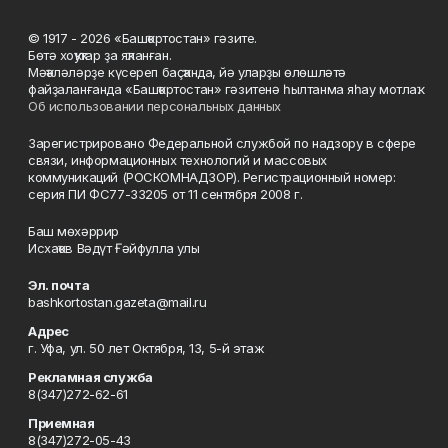
© 1917 - 2026 «Башҡортостан» гәзите.
Бөтә хоҡуҡтар ҙа яҡланған.
Мәҡәләләрҙе күсереп баҫҡанда, йә уларҙы өлөшләтә
файҙаланғанда «Башҡортостан» гәзитенә һылтанма яһау мотлаҡ.
Об использовании персональных данных
Зарегистрировано Федеральной службой по надзору в сфере
связи, информационных технологий и массовых
коммуникаций (РОСКОМНАДЗОР). Регистрационный номер:
серия ПИ ФС77-33205 от 11 сентября 2008 г.
Баш мөхәррир
Исхаҡов Вәдүт Ғәйфулла улы
Эл. почта
bashkortostan.gazeta@mail.ru
Адрес
г. Уфа, ул. 50 лет Октября, 13, 5-й этаж
Рекламная служба
8(347)272-62-61
Приемная
8(347)272-05-43