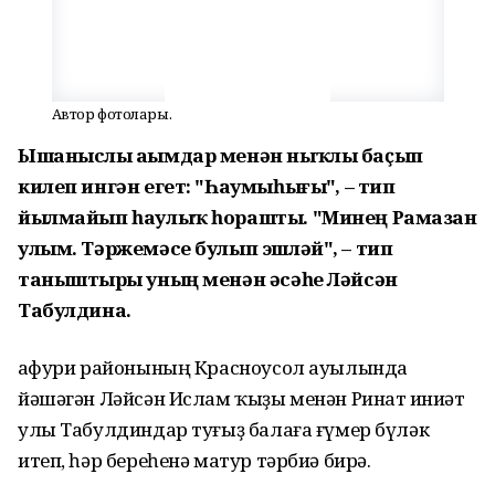
Автор фотолары.
Ышаныслы аҙымдар менән ныҡлы баҫып
килеп ингән егет: "Һаумыһығыҙ", – тип
йылмайып һаулыҡ һорашты. "Минең Рамазан
улым. Тәржемәсе булып эшләй", – тип
таныштырҙы уның менән әсәһе Ләйсән
Табулдина.
Ғафури районының Красноусол ауылында
йәшәгән Ләйсән Ислам ҡыҙы менән Ринат Ғиниәт
улы Табулдиндар туғыҙ балаға ғүмер бүләк
итеп, һәр береһенә матур тәрбиә бирә.