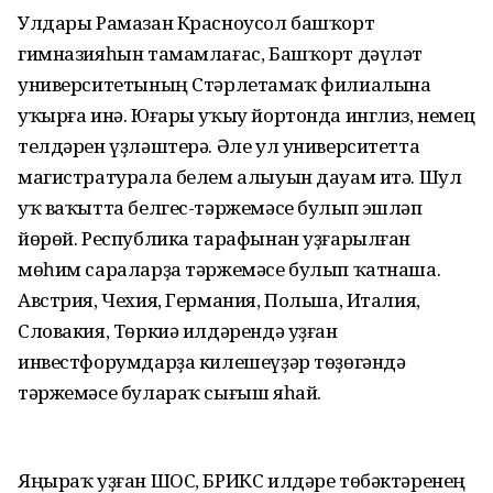
Улдары Рамазан Красноусол башҡорт
гимназияһын тамамлағас, Башҡорт дәүләт
университетының Стәрлетамаҡ филиалына
уҡырға инә. Юғары уҡыу йортонда инглиз, немец
телдәрен үҙләштерә. Әле ул университетта
магистратурала белем алыуын дауам итә. Шул
уҡ ваҡытта белгес-тәржемәсе булып эшләп
йөрөй. Республика тарафынан уҙғарылған
мөһим сараларҙа тәржемәсе булып ҡатнаша.
Австрия, Чехия, Германия, Польша, Италия,
Словакия, Төркиә илдәрендә уҙған
инвестфорумдарҙа килешеүҙәр төҙөгәндә
тәржемәсе булараҡ сығыш яһай.
Яңыраҡ уҙған ШОС, БРИКС илдәре төбәктәренең