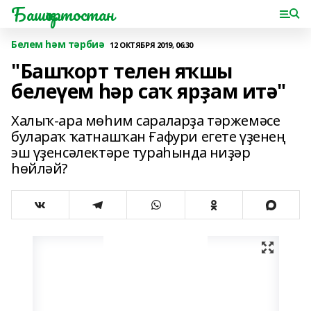
Башҡортостан
Белем һәм тәрбиә
12 ОКТЯБРЯ 2019, 06:30
"Башҡорт телен яҡшы
белеүем һәр саҡ ярҙам итә"
Халыҡ-ара мөһим сараларҙа тәржемәсе
булараҡ ҡатнашҡан Ғафури егете үҙенең
эш үҙенсәлектәре тураһында ниҙәр
һөйләй?