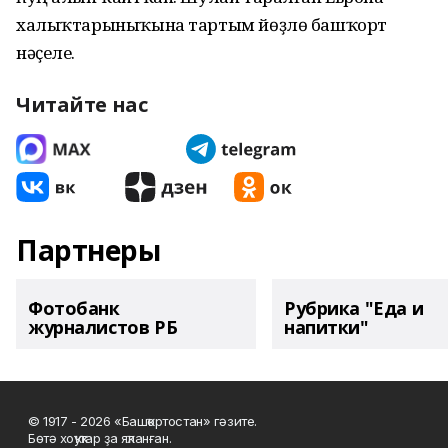
халыҡтарыныҡына тартым йөҙлө башҡорт
нәҫеле.
Читайте нас
Партнеры
Фотобанк
Рубрика "Еда и
журналистов РБ
напитки"
© 1917 - 2026 «Башҡортостан» гәзите.
Бөтә хоҡуҡтар ҙа яҡланған.