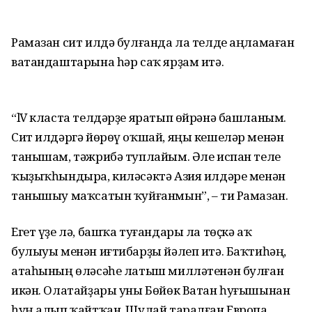
Рамазан сит илдә булғанда ла телде аңламаған
ватандаштарына һәр саҡ ярҙам итә.
“lV класта телдәрҙе яратып өйрәнә башланым.
Сит илдәргә йөрөү оҡшай, яңы кешеләр менән
танышам, тәжрибә туплайым. Әле испан теле
ҡыҙыҡһындыра, киләсәктә Азия илдәре менән
танышыу маҡсатын ҡуйғанмын”, – ти Рамазан.
Егет үҙе лә, башҡа туғандары ла төҫкә аҡ
булыуы менән иғтибарҙы йәлеп итә. Баҡтиһәң,
атаһының өләсәһе латыш милләтенән булған
икән. Олатайҙары уны Бөйөк Ватан һуғышынан
һуң алып ҡайтҡан. Шулай таралған Европа