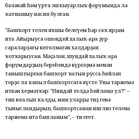
бәләкәй һәм урта эшҡыуарлыҡ форумында ла
ҡатнашыу насип булған.
"Башҡорт телен яҡшы белеүем һәр саҡ ярҙам
итә. Айырыуса ошондай халыҡ-ара ҙур
сараларҙағы көтөлмәгән хәлдәрҙән
ҡотҡарыусан. Мәҫәлән, шундай халыҡ-ара
форумдарҙың береһендә күргәҙмә менән
таныштырған башҡорт ҡатын русса һөйләп
торҙо ла ҡапыл башҡортсаға күсте. Уны тәржемә
иткән хеҙмәткәр: "Ниндәй телдә һөйләшә ул?" –
тип юғалып ҡалды, мин уларҙы тиҙ генә
тынысландырып, башҡортсанан инглиз теленә
тәржемә итә башланым", – ти егет.