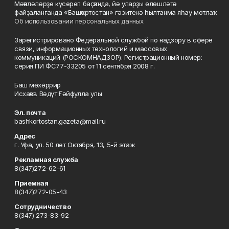
Мәҡәләләрҙе күсереп баҫҡанда, йә уларҙы өлөшләтә
файҙаланғанда «Башҡортостан» гәзитенә һылтанма яһау мотлаҡ.
Об использовании персональных данных
Зарегистрировано Федеральной службой по надзору в сфере
связи, информационных технологий и массовых
коммуникаций (РОСКОМНАДЗОР). Регистрационный номер:
серия ПИ ФС77-33205 от 11 сентября 2008 г.
Баш мөхәррир
Исхаҡов Вәдүт Ғәйфулла улы
Эл. почта
bashkortostan.gazeta@mail.ru
Адрес
г. Уфа, ул. 50 лет Октября, 13, 5-й этаж
Рекламная служба
8(347)272-62-61
Приемная
8(347)272-05-43
Сотрудничество
8(347) 273-83-92