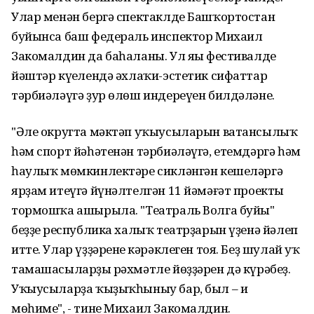
Улар менән бергә спектаклде Башҡортостан
буйынса баш федераль инспектор Михаил
Закомалдин да баһаланы. Ул яңы фестивалдең
йәштәр күңелендә әхлаҡи-эстетик сифаттар
тәрбиәләүгә ҙур өлөш индереүен билдәләне.
"Әле округта мәктәп уҡыусыларын ватансылыҡ
һәм спорт йәһәтенән тәрбиәләүгә, етемдәргә һәм
һаулыҡ мөмкинлектәре сикләнгән кешеләргә
ярҙам итеүгә йүнәлтелгән 11 йәмәғәт проекты
тормошҡа ашырыла. "Театраль Волга буйы"
беҙҙең республика халыҡ театрҙарын үҙенә йәлеп
итте. Улар үҙҙәренең кәрәклеген тоя. Беҙ шулай уҡ
тамашасыларҙың рәхмәтле йөҙҙәрен дә күрәбеҙ.
Уҡыусыларҙа ҡыҙыҡһыныу бар, был – иң
мөһиме", - тине Михаил Закомалдин.