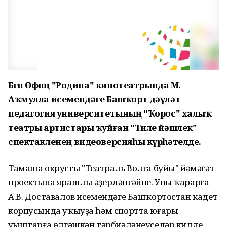
Бөгөн Өфөнөң "Родина" кинотеатрында М.
Аҡмулла исемендәге Башҡорт дәүләт
педагогия университетының "Ҡорос" халыҡ
театры артистары ҡуйған "Тиле йәшлек"
спектакленең видеоверсияһы күрһәтелде.
Тамаша округтың "Театраль Волга буйы" йәмәғәт
проектына ярашлы әҙерләнгәйне. Уны ҡарарға
А.В. Доставалов исемендәге Башҡортостан кадет
корпусында уҡыуҙа һәм спортта юғары
уңыштарға өлгәшкән тәрбиәләнеүселәр килде.