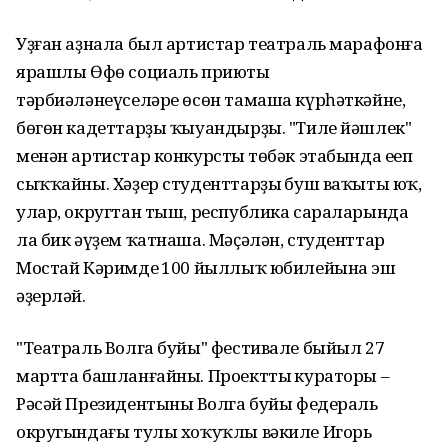
Уҙған аҙнала был артистар театраль марафонға
ярашлы Өфө социаль приюты
тәрбиәләнеүселәре өсөн тамаша күрһәткәйне,
бөгөн кадеттарҙы ҡыуандырҙы. "Тиле йәшлек"
менән артистар конкурстың төбәк этабында еңеп
сыҡҡайны. Хәҙер студенттарҙың буш ваҡыты юҡ,
улар, округтан тыш, республика сараларында
ла бик әүҙем ҡатнаша. Мәҫәлән, студенттар
Мостай Кәримдең 100 йыллыҡ юбилейына эш
әҙерләй.
"Театраль Волга буйы" фестивале быйыл 27
мартта башланғайны. Проекттың кураторы –
Рәсәй Президентының Волга буйы федераль
округындағы тулы хоҡуҡлы вәкиле Игорь