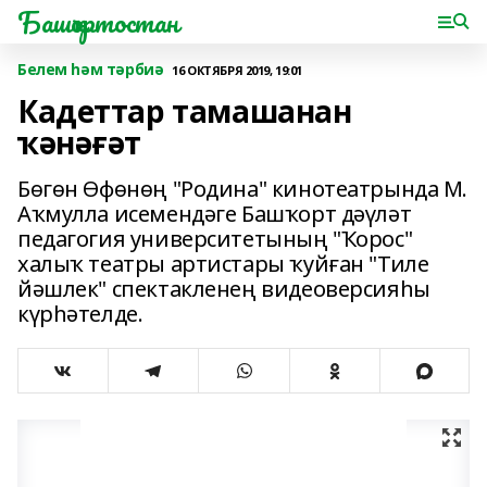
Башҡортостан
Белем һәм тәрбиә
16 ОКТЯБРЯ 2019, 19:01
Кадеттар тамашанан
ҡәнәғәт
Бөгөн Өфөнөң "Родина" кинотеатрында М.
Аҡмулла исемендәге Башҡорт дәүләт
педагогия университетының "Ҡорос"
халыҡ театры артистары ҡуйған "Тиле
йәшлек" спектакленең видеоверсияһы
күрһәтелде.