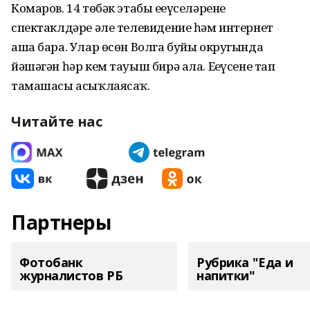
Комаров. 14 төбәк этабы еңеүселәренең
спектаклдәре әле телевидение һәм интернет
аша бара. Улар өсөн Волга буйы округында
йәшәгән һәр кем тауыш бирә ала. Еңеүсене тап
тамашасы асыҡлаясаҡ.
Читайте нас
Партнеры
Фотобанк
Рубрика "Еда и
журналистов РБ
напитки"