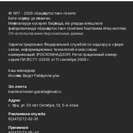
© 1917 - 2026 «Башҡортостан» гәзите.
Бөтә хоҡуҡтар ҙа яҡланған.
Мәҡәләләрҙе күсереп баҫҡанда, йә уларҙы өлөшләтә
файҙаланғанда «Башҡортостан» гәзитенә һылтанма яһау мотлаҡ.
Об использовании персональных данных
Зарегистрировано Федеральной службой по надзору в сфере
связи, информационных технологий и массовых
коммуникаций (РОСКОМНАДЗОР). Регистрационный номер:
серия ПИ ФС77-33205 от 11 сентября 2008 г.
Баш мөхәррир
Исхаҡов Вәдүт Ғәйфулла улы
Эл. почта
bashkortostan.gazeta@mail.ru
Адрес
г. Уфа, ул. 50 лет Октября, 13, 5-й этаж
Рекламная служба
8(347)272-62-61
Приемная
8(347)272-05-43