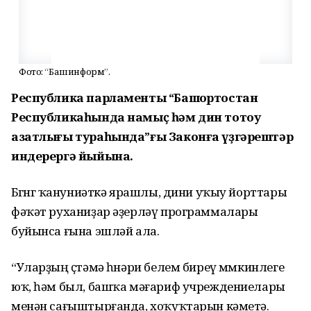
Фото: “Башинформ”.
Республика парламенты “Башҡортостан
Республикаһында намыҫ һәм дин тотоу
азатлығы тураһында”ғы Законға үҙгәрештәр
индерергә йыйына.
Бөгөнгө ҡануниәткә ярашлы, дини уҡыу йорттары
фәҡәт руханиҙар әҙерләү программалары
буйынса ғына эшләй ала.
“Уларҙың өҫтәмә һөнәри белем биреү мөмкинлеге
юҡ, һәм был, башҡа мәғариф учреждениелары
менән сағыштырғанда, хоҡуҡтарын кәметә.