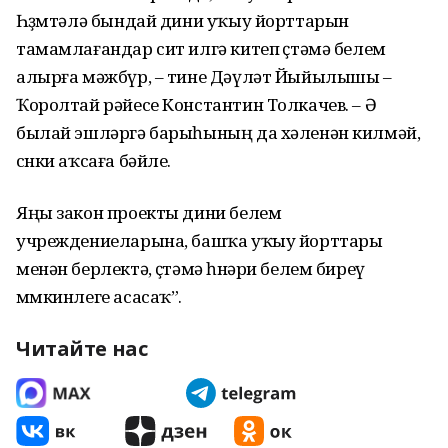
Һөҙөмтәлә бындай дини уҡыу йорттарын
тамамлағандар сит илгә китеп өҫтәмә белем
алырға мәжбүр, – тине Дәүләт Йыйылышы –
Ҡоролтай рәйесе Константин Толкачев. – Ә
былай эшләргә барыһының да хәленән килмәй,
сөнки аҡсаға бәйле.
Яңы закон проекты дини белем
учреждениеларына, башҡа уҡыу йорттары
менән берлектә, өҫтәмә һөнәри белем биреү
мөмкинлеге асасаҡ”.
Читайте нас