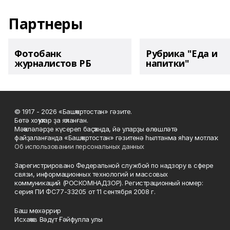
Партнеры
Фотобанк
Рубрика "Еда и
журналистов РБ
напитки"
© 1917 - 2026 «Башҡортостан» гәзите.
Бөтә хоҡуҡтар ҙа яҡланған.
Мәҡәләләрҙе күсереп баҫҡанда, йә уларҙы өлөшләтә
файҙаланғанда «Башҡортостан» гәзитенә һылтанма яһау мотлаҡ.
Об использовании персональных данных
Зарегистрировано Федеральной службой по надзору в сфере
связи, информационных технологий и массовых
коммуникаций (РОСКОМНАДЗОР). Регистрационный номер:
серия ПИ ФС77-33205 от 11 сентября 2008 г.
Баш мөхәррир
Исхаҡов Вәдүт Ғәйфулла улы