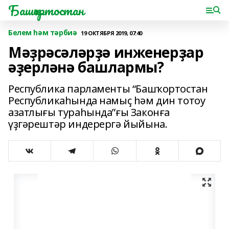
Башҡортостан
Белем һәм тәрбиә
19 ОКТЯБРЯ 2019, 07:40
Мәҙрәсәләрҙә инженерҙар
әҙерләнә башлармы?
Республика парламенты “Башҡортостан
Республикаһында намыҫ һәм дин тотоу
азатлығы тураһында”ғы Законға
үҙгәрештәр индерергә йыйына.