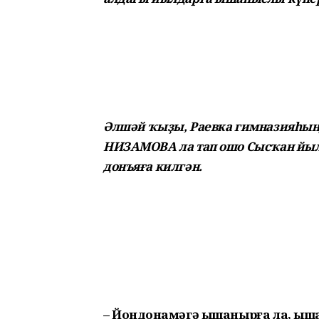
Әлшәй ҡыҙы, Раевка гимназияһынд
НИЗАМОВА ла тап ошо Сысҡан йы
донъяға килгән.
– Йондоҙнамәгә ышанырға ла, ы