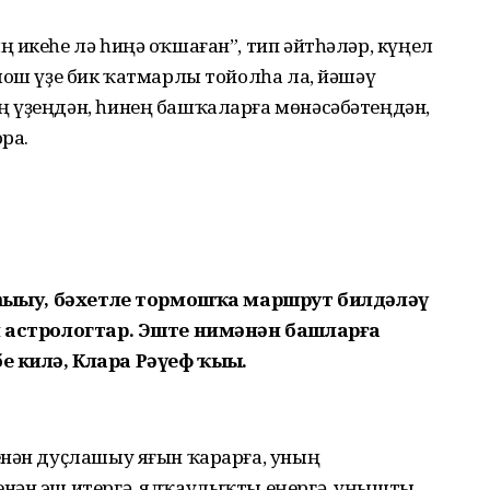
 икеһе лә һиңә оҡшаған”, тип әйтһәләр, күңел
мош үҙе бик ҡатмарлы тойолһа ла, йәшәү
 үҙеңдән, һинең башҡаларға мөнәсә­бәтеңдән,
ра.
 һыҙыу, бәхетле тормошҡа маршрут билдәләү
и астрологтар. Эште нимәнән башларға
беҙ килә, Клара Рәүеф ҡыҙы.
енән дуҫлашыу яғын ҡарарға, уның
енән эш итергә, ялҡаулыҡты еңергә, уңышты