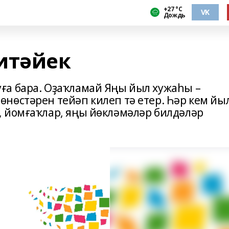
+27 °С
VK
Дождь
итәйек
ға бара. Оҙаҡламай Яңы йыл хужаһы –
нөстәрен тейәп килеп тә етер. Һәр кем йы
 йомғаҡлар, яңы йөкләмәләр билдәләр