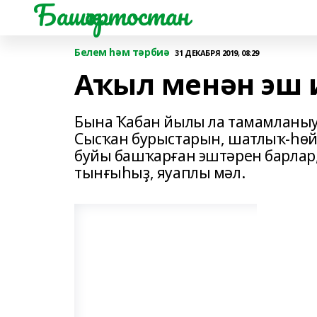
Башҡортостан
Белем һәм тәрбиә
31 ДЕКАБРЯ 2019, 08:29
Аҡыл менән эш 
Бына Ҡабан йылы ла тамамланыу
Сысҡан бурыс­тарын, шатлыҡ-һөйө
буйы башҡарған эштәрен барлар,
тынғыһыҙ, яуаплы мәл.