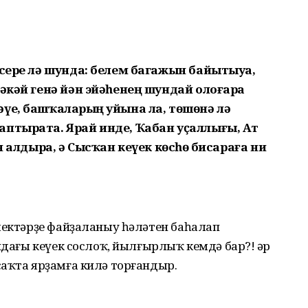
 сере лә шунда: белем багажын байытыуҙа,
ләкәй генә йән эйәһенең шундай олоғара
үе, башҡаларҙың уйына ла, төшөнә лә
аптырата. Ярай инде, Ҡабан уҫаллығы, Ат
н алдыра, ә Сысҡан кеүек көсһөҙ бисараға ни
лектәрҙе файҙаланыу һәләтен баһалап
ндағы кеүек сослоҡ, йылғырлыҡ кемдә бар?! Һәр
саҡта ярҙамға килә торғандыр.