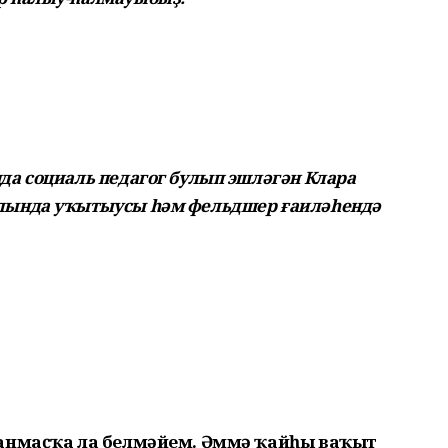
а социаль педагог булып эшләгән Клара
лында уҡытыусы һәм фельдшер ғаиләһендә
шанмаҫҡа ла белмәйем. Әммә ҡайһы ваҡыт