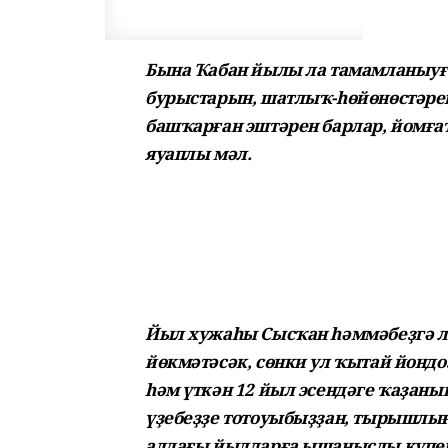
Бына Ҡабан йылы ла тамамланыуғ
бурыс­тарын, шатлыҡ-һөйөнөстәрен
башҡарған эштәрен барлар, йомға
яуаплы мәл.
Йыл хужаһы Сысҡан һәммәбеҙгә лә
йөкмәтәсәк, сөнки ул ҡытай йон
һәм үткән 12 йыл эсендәге ҡаҙаны
үҙебеҙҙе тотоуыбыҙҙан, тырышлы
алдағы йылдарға ышаныслы күпе