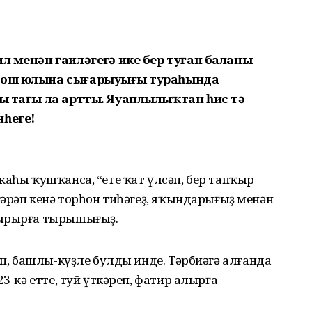
л менән ғаиләгеҙгә ике бер туған баланы
рмош юлына сығарыуығыҙ тураһында
ыҙ тағы ла артты. Яуаплылыҡтан һис тә
һегеҙ!
жаһы ҡушҡанса, “ете ҡат үлсәп, бер тапҡыр
әгәрәп кенә торһон тиһәгеҙ, яҡындарығыҙ менән
дырырға тырышығыҙ.
еп, башлы-күҙле булды инде. Тәрбиәгә алғанда
23-кә етте, туй үткәреп, фатир алырға