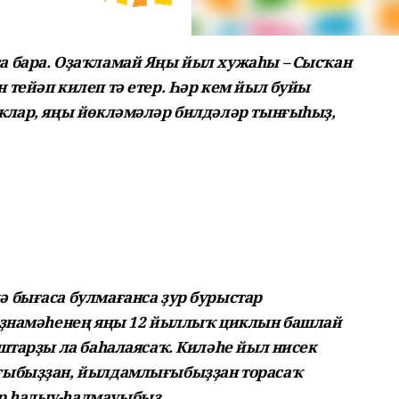
а бара. Оҙаҡламай Яңы йыл хужаһы – Сысҡан
 тейәп килеп тә етер. Һәр кем йыл буйы
ҡлар, яңы йөкләмәләр билдәләр тынғыһыҙ,
 бығаса булмағанса ҙур бурыс­тар
доҙнамәһенең яңы 12 йыллыҡ циклын башлай
штарҙы ла баһалаясаҡ. Киләһе йыл нисек
ғыбыҙҙан, йылдамлығыбыҙҙан торасаҡ
р һалыу-һалмауыбыҙ.