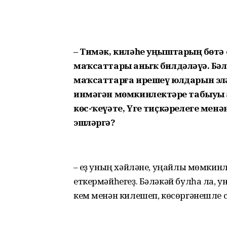
– Тимәк, киләһе уңыштарҙың бөтә
маҡсаттарҙы аныҡ билдәләүҙә. Бә
маҡсаттарға ирешеү юлдарын эҙлә
инмәгән мөмкинлектәрҙе табыуы 
көс-ҡеүәте, Үгеҙ тиҫкәрелеге менә
эшләргә?
– Һеҙ уның хәйләне, уңайлы мөмкин
еткермәйһегеҙ. Бәләкәй булһа ла, у
кем менән килешеп, көсөргәнешле 