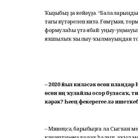
Ҡыҙыбыҙ ҙа кейәүҙә. “Балаларыңдың
тағы күтәрелеп китә. Ғөмүмән, тор
формулаһы үтә ябай: уңыу-уңмауың
яҡшылыҡ ҡылыу-ҡылмауыңдан то
– 2020 йыл киләсәк өсөн пландар
өсөн иң ҡулайлы осор буласаҡ, т
кәрәк? Һеҙҙең фекерегеҙҙе лә ишетке
– Минеңсә, барыбыҙға ла Сысҡан м
кәңәштәренә ҡолаҡ һалып, аҡыл м