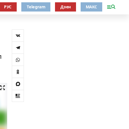
РУС
Telegram
Дзен
МАКС
л