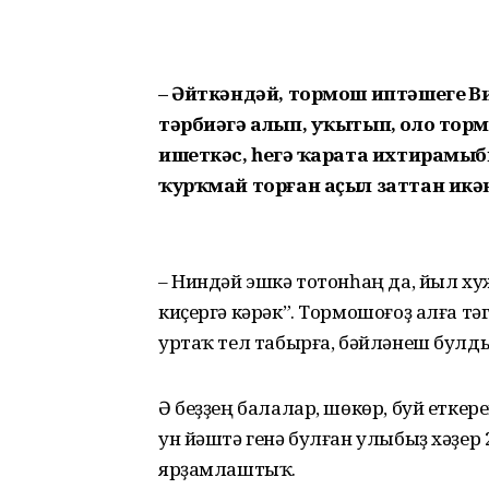
– Әйткәндәй, тормош иптәшегеҙ Ви
тәрбиәгә алып, уҡытып, оло то
ишеткәс, һеҙгә ҡарата ихтирамыб
ҡурҡмай торған аҫыл заттан икән
– Ниндәй эшкә тотонһаң да, йыл ху
киҫергә кәрәк”. Тормошоғоҙ алға т
уртаҡ тел табырға, бәйләнеш бул
Ә беҙҙең балалар, шөкөр, буй еткер
ун йәштә генә булған улыбыҙ хәҙер 
ярҙамлаштыҡ.