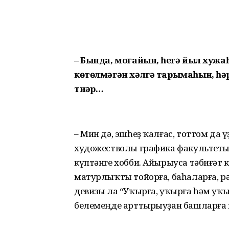
– Бында, моғайын, һеҙгә йыл хужаһ
көтөлмәгән хәлгә тарымаһын, һәр
тиҙәр…
– Мин дә, эшһеҙ ҡалғас, тоттом да
художестволы графика факультетын
күптәнге хобби. Айырыуса тәбиғәт
матурлыҡты тойорға, баһаларға, р
девизы ла “Уҡырға, уҡырға һәм уҡы
белемеңде арттырыуҙан башларға к