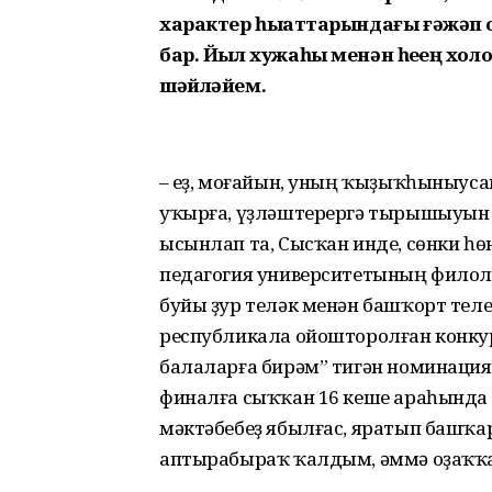
характер һыҙаттарындағы ғәжәп
бар. Йыл хужаһы менән һеҙҙең хо
шәйләйем.
– Һеҙ, моғайын, уның ҡыҙыҡһыныусан
уҡырға, үҙләштерергә тырышыуын 
ысынлап та, Сысҡан инде, сөнки һө
педагогия университетының филол
буйы ҙур теләк менән башҡорт теле
республикала ойошторолған конку
балаларға бирәм” тигән номинаци
финалға сыҡҡан 16 кеше араһында 
мәктәбебеҙ ябылғас, яратып башҡа
аптырабыраҡ ҡалдым, әммә оҙаҡҡа