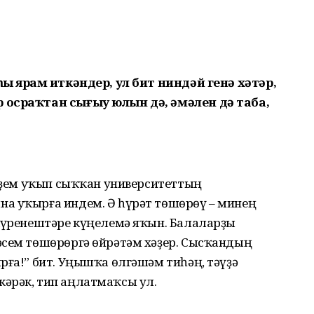
ы ярҙам иткәндер, ул бит ниндәй генә хәтәр,
 осраҡтан сығыу юлын дә, әмәлен дә таба,
 үҙем уҡып сыҡҡан университеттың
а уҡырға индем. Ә һүрәт төшөрөү – минең
 күренештәре күңелемә яҡын. Балаларҙы
әсем төшөрөргә өйрәтәм хәҙер. Сысҡандың
рға!” бит. Уңышҡа өлгәшәм тиһәң, тәүҙә
әрәк, тип аңлатмаҡсы ул.