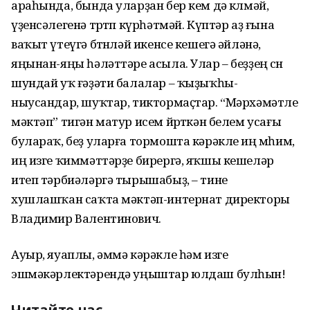
араһында, бында уларҙан бер кем дә көлмәй,
үҙенсәлегенә төртөп күрһәтмәй. Күптәр аҙ ғына
ваҡыт үтеүгә бөтөнләй икенсе кешегә әйләнә,
яңынан-яңы һәләттәре асыла. Улар – беҙҙең өсөн
шундай уҡ ғәҙәти балалар – ҡыҙыҡһы­
ныусандар, шуҡтар, тиктор­маҫтар. “Мәрхәмәтле
мәктәп” тигән матур исем йөрөткән белем усағы
булараҡ, беҙ уларға тормошта кәрәкле иң мөһим,
иң изге ҡиммәттәрҙе бирергә, яҡшы кешеләр
итеп тәрбиәләргә тырышабыҙ, – тине
хушлашҡан саҡта мәктәп-интернат директоры
Владимир Валентинович.
Ауыр, яуаплы, әммә кәрәкле һәм изге
эшмәкәрлектәрендә уңыштар юлдаш булһын!
Читайте нас