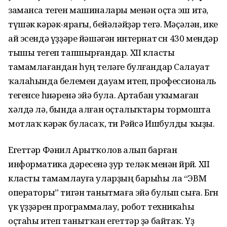
заманса теген машиналары менән оҫта эш итә,
түшәк кәрәк-ярағы, бейәләйҙәр тегә. Мәҫәлән, ике
ай эсендә үҙҙәре йәшәгән интернат өсөн 430 мендәр
тышы тегеп тапшырғандар. XII класты
тамамлағандан һуң теләге булғандар Салауат
ҡалаһында белемен дауам итеп, профессиональ
тегенсе һөнәренә эйә була. Артабан уҡымаған
хәлдә лә, бында алған оҫталыҡтары тормошта
мотлаҡ кәрәк буласаҡ, ти Рәйсә Ишбулды ҡыҙы.
Егеттәр Фәнил Арытҡолов алып барған
информатика дәре­сенә ҙур теләк менән йөрөй. XII
класты тамамлауға уларҙың барыһы ла “ЭВМ
операторы” тигән танытмаға эйә булып сыға. Бөгөн
үк үҙҙәрен программалау, робот техникаһы
оҫтаһы итеп танытҡан егеттәр ҙә байтаҡ. Үҙ