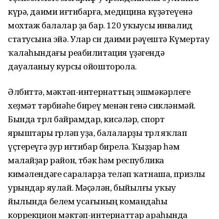
күрә, даими иғтибарға, медицина күҙәтеүенә
мохтаж балалар ҙа бар. 120 уҡыусы инвалид
статусына эйә. Улар өсөн даими рәүештә Күмертау
ҡалаһындағы реабилитация үҙәгендә
дауаланыу курсы ойошторола.
Әлбиттә, мәктәп-интернаттың эшмәкәр­леге
хеҙмәт тәрбиәһе биреү менән генә сикләнмәй.
Бында төрлө байрамдар, кисәләр, спорт
ярыштары гөрләп уҙа, балаларҙы төрлө яҡлап
үҫтереүгә ҙур иғтибар бирелә. Ҡыҙҙар һәм
малайҙар район, төбәк һәм республика
кимәлендәге сараларҙа теләп ҡатнаша, призлы
урындар яулай. Мәҫәлән, быйылғы уҡыу
йылында белем усағының коман­даһы
коррекцион мәктәп-интернаттар араһында