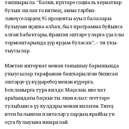
тапшырыла. “Бәлки, күптәре социаль хеҙмәткәр
булып эшләп тә китмәҫ, әммә тәрбиә­
ләнеүселәрҙең 95 проценты ауыл балалары
булыуын иҫәпкә алһаҡ, был программа буйынса
алған һабаҡтары, өйрәнгән эштәре уларға үҙаллы
тормоштарында ҙур ярҙам буласаҡ”, – ти уҡы­
тыусылар.
Мәктәп-интернат менән танышыу барышында
уҡыусылар тарафынан башҡа­рылған бихисап
эштәрҙе үҙ күҙҙәребеҙ менән күрергә,
һоҡланырға тура килде. Мәҫәлән, ике ҡат
араһындағы баҫҡысты өлкән класс егеттәре
тулыһынса үҙ ҡулдары менән көпләгән. Тигеҙ
итеп һалынған плитәләр уларҙың ярайһы уҡ
оҫта булыуына ишаралай.