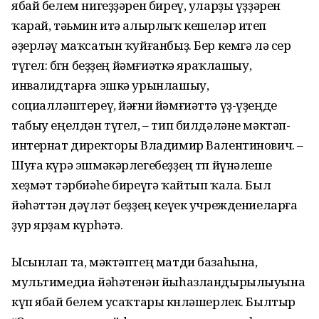
ябай белем нигеҙҙәрен биреү, уларҙы үҙҙәрен
ҡарай, тәьмин итә алырлыҡ кешеләр итеп
әҙерләү маҡсатын ҡуйған­быҙ. Бер кемгә лә сер
түгел: бөгөн беҙҙең йәмғиәткә яраҡлашыу,
инвалидтарға эшкә урынлашыу,
социалләштереү, йәғни йәмғиәттә үҙ-үҙеңде
табыу еңелдән түгел, – тип билдәләне мәктәп-
интернат директоры Владимир Валентинович. –
Шуға күрә эшмәкәрлеге­беҙ­ҙең төп йүнәлеше
хеҙмәт тәрбиәһе биреүгә ҡайтып ҡала. Был
йәһәттән дәүләт беҙҙең кеүек учреж­дениеларға
ҙур ярҙам күрһәтә.
Ысынлап та, мәктәптең матди базаһына,
мультимедиа йәһәтенән йыһазландыры­лыуына
күп ябай белем усаҡтары көнләшерлек. Былтыр