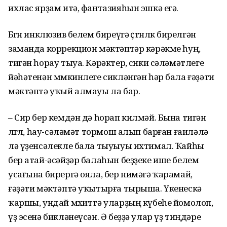
ихлас ярҙам итә, фантазияһын эшкә егә.
Бөгөн инклюзив белем биреүгә өҫтөнлөк бирелгән
заманда коррекцион мәктәптәр кәрәкме һуң,
тигән һорау тыуа. Кәрәктер, сөнки сәләмәтлеге
йәһәтенән мөмкинлеге сикләнгән һәр бала ғәҙәти
мәктәптә уҡый алмауы ла бар.
– Сир бер кемдән дә һорап килмәй. Бына тигән
өлгөлө, һау-сәләмәт тормош алып барған ғаиләлә
лә үҙенсәлекле бала тыуыуы ихтимал. Ҡайһы
бер атай-әсәйҙәр балаһын беҙҙеке ише белем
усағына бирергә ояла, бер нимәгә ҡарамай,
ғәҙәти мәктәптә уҡы­тырға тырыша. Үкенескә
ҡаршы, ундай мөхиттә уларҙың күбеһе йомолоп,
үҙ эсенә бикләнеүсән. Ә беҙҙә улар үҙ тиңдәре