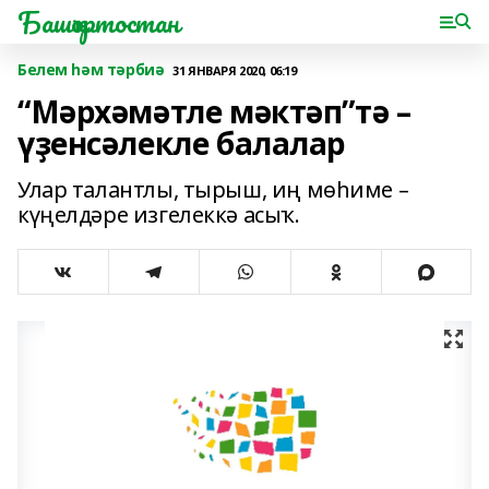
Башҡортостан
Белем һәм тәрбиә
31 ЯНВАРЯ 2020, 06:19
“Мәрхәмәтле мәктәп”тә –
үҙенсәлекле балалар
Улар талантлы, тырыш, иң мөһиме –
күңелдәре изгелеккә асыҡ.