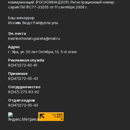
коммуникаций (РОСКОМНАДЗОР). Регистрационный номер:
серия ПИ ФС77-33205 от 11 сентября 2008 г.
Баш мөхәррир
Исхаҡов Вәдүт Ғәйфулла улы
Эл. почта
bashkortostan.gazeta@mail.ru
Адрес
г. Уфа, ул. 50 лет Октября, 13, 5-й этаж
Рекламная служба
8(347)272-62-61
Приемная
8(347)272-05-43
Сотрудничество
8(347) 273-83-92
Отдел кадров
8(347)272-05-43