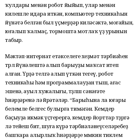
ҡулдары менән робот йыйып, улар менән
килешле идара иткән, компьютер техникаһын
йүнәтә белгән был үҫмерҙәр киләсәктә, моғайын,
юғалып ҡалмаҫ, тормошта мотлаҡ үҙ урынын
табыр.
Мәктәп-интернат етәкселеге хеҙмәт тәрбиәһен
төрлө йүнәлештә алып барыуҙы маҡсат итеп
алған. Үрҙә телгә алып үткән тегеү, робот
техникаһы һәм програм­малауҙан тыш, ағас
эшенә, ауыл хужалығы, төҙөлөш сәнәғәте
һөнәрҙәренә лә өйрәтәләр. “Барыһына ла юғары
белемле белгес булырға тимәгән. Кемдер
баҫыуҙа икмәк үҫтерергә, кемдер йорттар төҙөргә
лә тейеш бит, шуға күрә тәрбиәлә­неүсе­ләребеҙ
башҡара алырлыҡ һөнәр­ҙәрҙе мөмкин тиклем