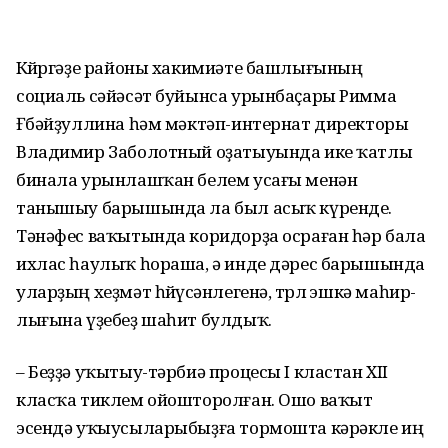
Көйөргәҙе районы хакимиәте баш­лы­ғының
социаль сәйәсәт буйынса урын­баҫары Римма
Ғөбәй­ҙуллина һәм мәктәп-интернат директоры
Владимир Заболотный оҙатыуында ике ҡатлы
бинала урын­лашҡан белем усағы менән
танышыу барышында ла был асыҡ күренде.
Тәнәфес ваҡытында коридорҙа осраған һәр бала
ихлас һаулыҡ һораша, ә инде дәрес барышында
уларҙың хеҙмәт һөйөү­сәнлегенә, төрлө эшкә маһир­
лығына үҙебеҙ шаһит булдыҡ.
– Беҙҙә уҡытыу-тәрбиә процесы I кластан XII
класҡа тиклем ойошторолған. Ошо ваҡыт
эсендә уҡыусыларыбыҙға тормошта кәрәкле иң