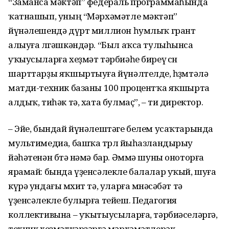
“Заманса мәктәп” федераль программаһында
ҡатнашып, уның “Мәрхәмәтле мәктәп”
йүнәлешендә дүрт миллион һумлыҡ грант
алыуға өлгәш­кәндәр. “Был аҡса тулыһынса
уҡыусыларға хеҙмәт тәрбиәһе биреү өсөн
шарттарҙы яҡшыр­тыуға йүнәлтелде, һөҙөмтәлә
матди-техник базаны 100 процентҡа яҡшырта
алдыҡ, тиһәк тә, хата булмаҫ”, – ти директор.
– Эйе, бындай йүнәлештәге белем усаҡтарында
мультимедиа, башҡа төрлө йыһазландырыу
йәһәтенән бөтә нәмә бар. Әммә шуны оноторға
ярамай: бында үҙенсәлекле балалар уҡый, шуға
күрә ундағы мөхит тә, уларға мөнәсәбәт тә
үҙенсәлекле булырға тейеш. Педагогия
коллективына – уҡытыусыларға, тәрбиә­селәргә,
техник хеҙмәткәрҙәргә мәрхәмәт­лерәк,