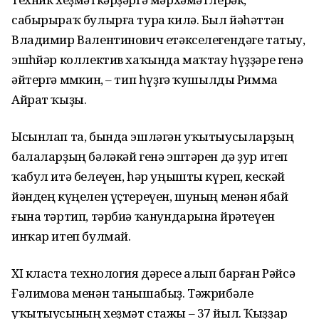
сабырыраҡ булырға тура килә. Был йәһәттән
Владимир Валентинович етәк­селегендәге татыу,
эшһөйәр коллектив хаҡында маҡтау һүҙҙәре генә
әйтергә мөмкин, – тип һүҙгә ҡушылды Римма
Айрат ҡыҙы.
Ысынлап та, бында эшләгән уҡытыусы­ларҙың
балаларҙың бәләкәй генә эштәрен дә ҙур итеп
ҡабул итә белеүен, һәр уңышты күреп, кескәй
йәндең күңелен үҫтереүен, шуның менән ябай
ғына тәртип, тәрбиә ҡанундарына өйрәтеүен
инҡар итеп булмай.
XI класта технология дәресе алып барған Рәйсә
Ғәлимова менән танышабыҙ. Тәжрибәле
уҡытыу­сының хеҙмәт стажы – 37 йыл. Ҡыҙҙар