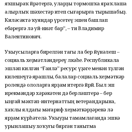
яҡшыраҡ өйрәтергә, уларҙы тормошҡа яраҡлаша
алырлыҡ шәхестәр итеп сығарырға тырышабыҙ.
Киләсәктә ҡуяндар үрсетеү эшен башлап
ебәрергә лә уй-ниәт бар”, – ти Владимир
Валентинович.
Уҡыусыларға бирелгән тағы ла бер йүнәлеш –
социаль хеҙ­мәтләндереү өлкәһе. Республикала
эшләп килгән “Ғаилә” ресурс үҙәге менән төҙөлгән
килешеүгә ярашлы, балалар социаль хеҙмәт­кәр
ролендә ололарға ярҙам итергә йөрөй. Был эш
ирекмәндәр хәрә­кәтен дә берләштерә – бер
ыңғай мәктәп-интернаттың ветерандарына,
хаҡлы ялдағы мәғариф хеҙмәткәрҙәренә лә
ярҙам күрһә­телә. Уҡыуҙы тамамлағанда эшкә
урынлашыу хоҡуғы биргән танытма