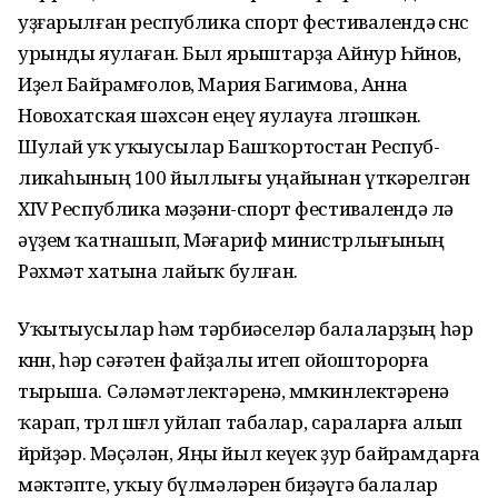
уҙғарылған республика спорт фестивалендә өсөнсө
урынды яулаған. Был ярыштарҙа Айнур Һөйөнов,
Иҙел Байрамғолов, Мария Багимова, Анна
Новохатская шәхсән еңеү яулауға өлгәшкән.
Шулай уҡ уҡыусылар Башҡортостан Рес­пуб­
ликаһының 100 йыллығы уңайынан үткәрелгән
XIV Республика мәҙәни-спорт фестива­лендә лә
әүҙем ҡатнашып, Мә­ғариф министр­лығының
Рәхмәт хатына лайыҡ булған.
Уҡытыусылар һәм тәрбиәселәр бала­ларҙың һәр
көнөн, һәр сәғәтен файҙалы итеп ойошторорға
тырыша. Сәләмәт­лектәренә, мөмкин­лектәренә
ҡарап, төрлө шөғөл уйлап табалар, сараларға алып
йөрөйҙәр. Мәҫәлән, Яңы йыл кеүек ҙур байрамдарға
мәктәпте, уҡыу бүлмәләрен биҙәүгә балалар