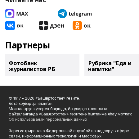
Партнеры
Фотобанк
Рубрика "Еда и
журналистов РБ
напитки"
© 1917 - 2026 «Башҡортостан» гәзите.
Бөтә хоҡуҡтар ҙа яҡланған.
Мәҡәләләрҙе күсереп баҫҡанда, йә уларҙы өлөшләтә
файҙаланғанда «Башҡортостан» гәзитенә һылтанма яһау мотлаҡ.
Об использовании персональных данных
Зарегистрировано Федеральной службой по надзору в сфере
связи, информационных технологий и массовых