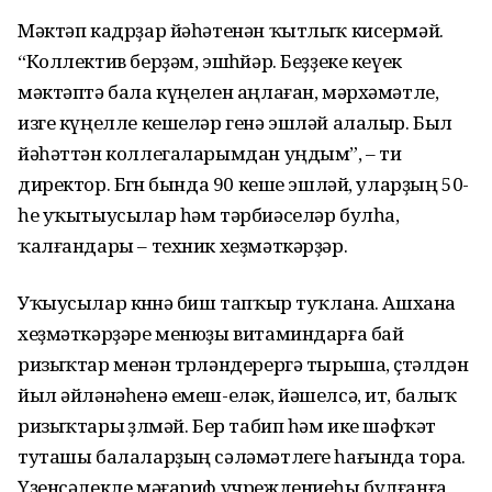
Мәктәп кадрҙар йәһәтенән ҡытлыҡ кисермәй.
“Коллектив берҙәм, эшһөйәр. Беҙҙеке кеүек
мәктәптә бала күңелен аңлаған, мәрхәмәтле,
изге күңелле кешеләр генә эшләй алалыр. Был
йәһәттән коллегаларымдан уңдым”, – ти
директор. Бөгөн бында 90 кеше эшләй, уларҙың 50-
һе уҡытыу­сылар һәм тәрбиәселәр булһа,
ҡалғандары – техник хеҙмәт­кәрҙәр.
Уҡыусылар көнөнә биш тапҡыр туҡлана. Ашхана
хеҙмәт­кәрҙәре менюҙы витаминдарға бай
ризыҡтар менән төрләндерергә тырыша, өҫтәлдән
йыл әйләнәһенә емеш-еләк, йәшелсә, ит, балыҡ
ризыҡтары өҙөлмәй. Бер табип һәм ике шәфҡәт
туташы балалар­ҙың сәләмәтлеге һағында тора.
Үҙенсәлекле мәғариф учрежде­ниеһы булғанға