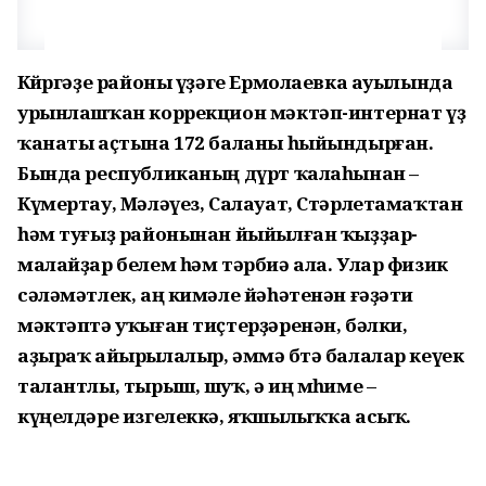
Көйөргәҙе районы үҙәге Ермолаевка ауылында
урынлашҡан коррекцион мәктәп-интернат үҙ
ҡанаты аҫтына 172 баланы һыйындырған.
Бында республиканың дүрт ҡалаһынан –
Күмертау, Мәләүез, Салауат, Стәрлетамаҡтан
һәм туғыҙ районынан йыйылған ҡыҙҙар-
малайҙар белем һәм тәрбиә ала. Улар физик
сәләмәтлек, аң кимәле йәһәтенән ғәҙәти
мәктәптә уҡыған тиҫтерҙәренән, бәлки,
аҙыраҡ айырылалыр, әммә бөтә балалар кеүек
талантлы, тырыш, шуҡ, ә иң мөһиме –
күңелдәре изгелеккә, яҡшылыҡҡа асыҡ.