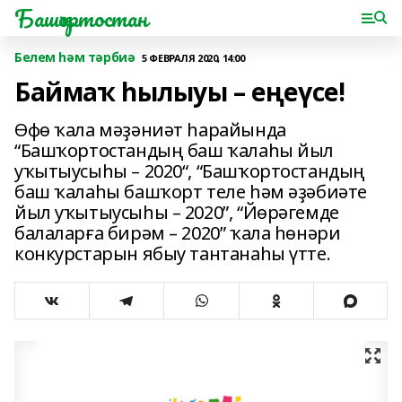
Башҡортостан
Белем һәм тәрбиә
5 ФЕВРАЛЯ 2020, 14:00
Баймаҡ һылыуы – еңеүсе!
Өфө ҡала мәҙәниәт һарайында
“Башҡортостандың баш ҡалаһы йыл
уҡытыусыһы – 2020“, “Башҡортостандың
баш ҡалаһы башҡорт теле һәм әҙәбиәте
йыл уҡытыусыһы – 2020”, “Йөрәгемде
балаларға бирәм – 2020” ҡала һөнәри
конкурстарын ябыу тантанаһы үтте.