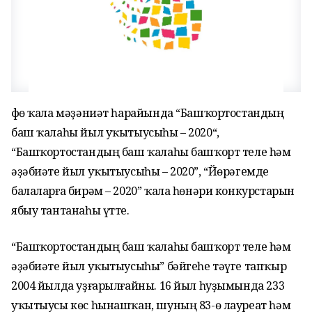
Өфө ҡала мәҙәниәт һарайында “Башҡортостандың
баш ҡалаһы йыл уҡытыусыһы – 2020“,
“Башҡортостандың баш ҡалаһы башҡорт теле һәм
әҙәбиәте йыл уҡытыусыһы – 2020”, “Йөрәгемде
балаларға бирәм – 2020” ҡала һөнәри конкурстарын
ябыу тантанаһы үтте.
“Башҡортостандың баш ҡалаһы башҡорт теле һәм
әҙәбиәте йыл уҡытыусыһы” бәйгеһе тәүге тапҡыр
2004 йылда уҙғарылғайны. 16 йыл һуҙымында 233
уҡытыусы көс һынашҡан, шуның 83-ө лауреат һәм