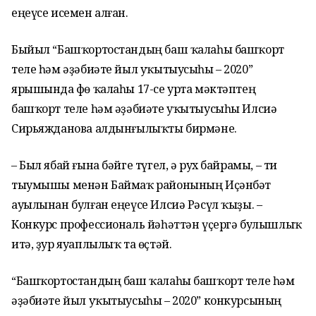
еңеүсе исемен алған.
Быйыл “Башҡортостандың баш ҡалаһы башҡорт
теле һәм әҙәбиәте йыл уҡытыусыһы – 2020”
ярышында Өфө ҡалаһы 17-се урта мәктәптең
башҡорт теле һәм әҙәбиәте уҡытыусыһы Илсиә
Сирьяжданова алдынғылыҡты бирмәне.
– Был ябай ғына бәйге түгел, ә рух байрамы, – ти
тыумышы менән Баймаҡ районының Иҫәнбәт
ауылынан булған еңеүсе Илсиә Рәсүл ҡыҙы. –
Конкурс профессиональ йәһәттән үҫергә булышлыҡ
итә, ҙур яуаплылыҡ та өҫтәй.
“Башҡортостандың баш ҡалаһы башҡорт теле һәм
әҙәбиәте йыл уҡытыусыһы – 2020” конкурсының