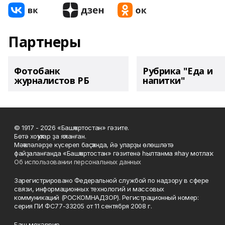
Партнеры
Фотобанк
Рубрика "Еда и
журналистов РБ
напитки"
© 1917 - 2026 «Башҡортостан» гәзите.
Бөтә хоҡуҡтар ҙа яҡланған.
Мәҡәләләрҙе күсереп баҫҡанда, йә уларҙы өлөшләтә
файҙаланғанда «Башҡортостан» гәзитенә һылтанма яһау мотлаҡ.
Об использовании персональных данных
Зарегистрировано Федеральной службой по надзору в сфере
связи, информационных технологий и массовых
коммуникаций (РОСКОМНАДЗОР). Регистрационный номер:
серия ПИ ФС77-33205 от 11 сентября 2008 г.
Баш мөхәррир