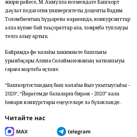
жюри рәйесе, М. Аҡмулла исемендәге Башҡорт
дәүләт педагогия университеты доценты Вадим
Толомбаевтың һүҙҙәренә ҡарағанда, конкурсанттар
әллә күпме бай тәьҫораттар ала, тәжрибә туплауҙы
телгә алыу артыҡ.
Байрамда Өфө ҡалаһы хакимиәте башлығы
урынбаҫары Алина Сөләймәнованың ҡатнашыуы
сараға мәртәбә өҫтәне.
“Башҡортостандың баш ҡалаһы йыл уҡытыусыһы –
2020“, “Йөрәгемде балаларға бирәм – 2020” ҡала
һөнәри конкурстары еңеүселәре лә бүләкләнде.
Читайте нас