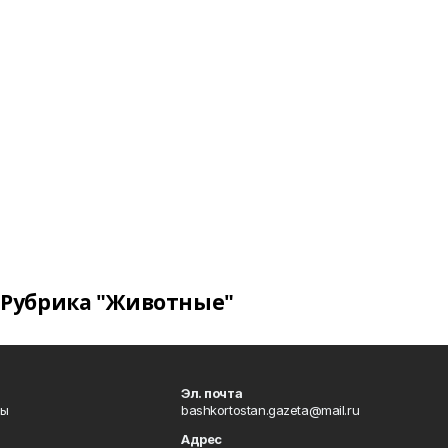
Рубрика "Животные"
Эл. почта
лы
bashkortostan.gazeta@mail.ru
Адрес