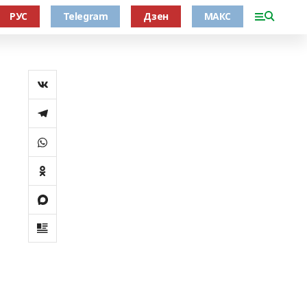
РУС
Telegram
Дзен
МАКС