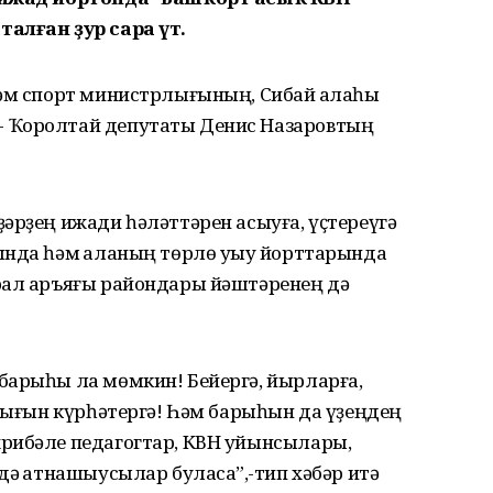
алған ҙур сара үтә.
һәм спорт министрлығының, Сибай ҡалаһы
 Ҡоролтай депутаты Денис Назаровтың
әрҙең ижади һәләттәрен асыуға, үҫтереүгә
ында һәм ҡаланың төрлө уҡыу йорттарында
рал аръяғы райондары йәштәренең дә
барыһы ла мөмкин! Бейергә, йырларға,
алығын күрһәтергә! Һәм барыһын да үҙеңдең
рибәле педагогтар, КВН уйынсылары,
ә ҡатнашыусылар буласаҡ”,-тип хәбәр итә