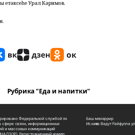
ы етәксеһе Урал Кәримов.
н.
Рубрика "Еда и напитки"
рировано Федеральной службой по
Баш мөхәррир
в сфере связи, информационных
Исхаҡов Вәдүт Ғәйфулла у
ий и массовых коммуникаций
НАДЗОР). Регистрационный номер: