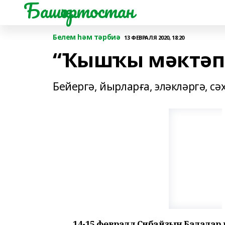
Башҡортостан
Белем һәм тәрбиә
13 ФЕВРАЛЯ 2020, 18:20
“Ҡышҡы мәктәп”
Бейергә, йырларға, эләкләргә, сә
14-15 февралдә Сибайҙың Балала