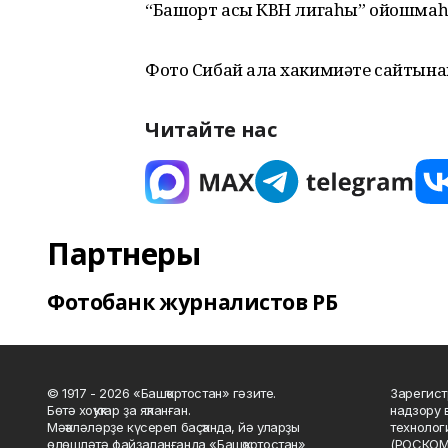
“Башҡорт асыҡ КВН лигаһы” ойошмаһ
Фото Сибай ҡала хакимиәте сайтына
Читайте нас
Партнеры
Фотобанк журналистов РБ
© 1917 - 2026 «Башҡортостан» гәзите.
Зарегист
Бөтә хоҡуҡтар ҙа яҡланған.
надзору 
Мәҡәләләрҙе күсереп баҫҡанда, йә уларҙы
технолог
өлөшләтә файҙаланғанда «Башҡортостан»
(РОСКОМ