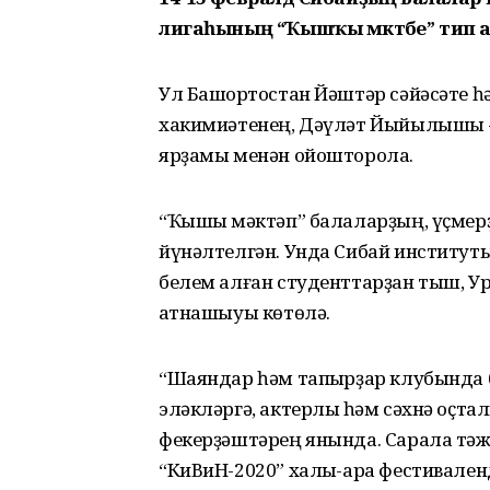
лигаһының “Ҡышҡы мәктәбе” тип ат
Ул Башҡортостан Йәштәр сәйәсәте 
хакимиәтенең, Дәүләт Йыйылышы -
ярҙамы менән ойошторола.
“Ҡышҡы мәктәп” балаларҙың, үҫмерҙ
йүнәлтелгән. Унда Сибай институт
белем алған студенттарҙан тыш, У
ҡатнашыуы көтөлә.
“Шаяндар һәм тапҡырҙар клубында 
эләкләргә, актерлыҡ һәм сәхнә оҫт
фекерҙәштәрең янында. Сарала тәж
“КиВиН-2020” халыҡ-ара фестиваленд