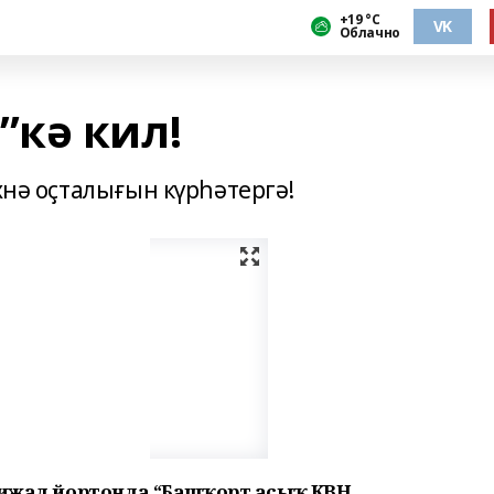
+19 °С
VK
Облачно
кә кил!
хнә оҫталығын күрһәтергә!
р ижад йортонда “Башҡорт асыҡ КВН