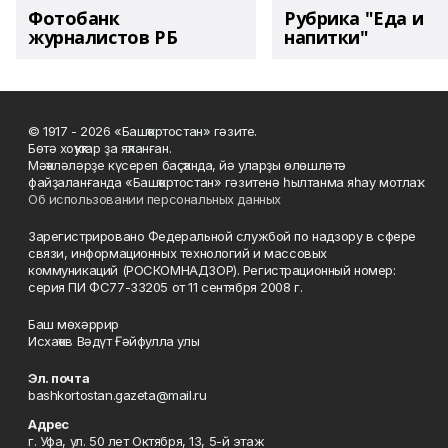
Фотобанк
Рубрика "Еда и
журналистов РБ
напитки"
© 1917 - 2026 «Башҡортостан» гәзите.
Бөтә хоҡуҡтар ҙа яҡланған.
Мәҡәләләрҙе күсереп баҫҡанда, йә уларҙы өлөшләтә
файҙаланғанда «Башҡортостан» гәзитенә һылтанма яһау мотлаҡ.
Об использовании персональных данных
Зарегистрировано Федеральной службой по надзору в сфере
связи, информационных технологий и массовых
коммуникаций (РОСКОМНАДЗОР). Регистрационный номер:
серия ПИ ФС77-33205 от 11 сентября 2008 г.
Баш мөхәррир
Исхаҡов Вәдүт Ғәйфулла улы
Эл. почта
bashkortostan.gazeta@mail.ru
Адрес
г. Уфа, ул. 50 лет Октября, 13, 5-й этаж