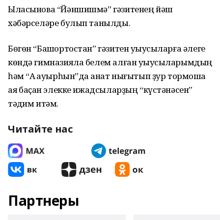
Ыласынова “Йәншишмә” гәзитенең йәш
хәбәрселәре булып танылды.
Бөгөн “Башҡортостан” гәзитен уҡыусыларға әлеге
көндә гимназияла белем алған уҡыусыларымдың
һәм “Аҡ ҡауырһын”да ҡанат нығытып ҙур тор­мошҡа
аяҡ баҫҡан элекке ижадсыларҙың “күстәнәсен”
тәҡдим итәм.
Читайте нас
Партнеры