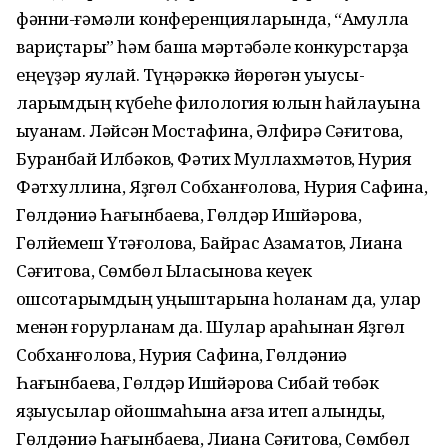
фәнни-ғәмәли конференцияларында, “Аҡмулла
вариҫтары” һәм башҡа мәртәбәле конкурстарҙа
еңеүҙәр яулай. Түңәрәккә йөрөгән уҡыусы­
ларымдың күбеһе филология юлын һайлауына
ҡыуанам. Ләйсән Мостафина, Әлфирә Сәғитова,
Буранбай Илбәков, Фәтих Муллахмәтов, Нурия
Фәтхуллина, Яҙгөл Собханғолова, Нурия Сафина,
Гөлдәниә Һағынбаева, Гөлдәр Ишйәрова,
Гөлйемеш Үтәғолова, Байрас Азаматов, Лиана
Сәғитова, Сөмбөл Ыласынова кеүек
ҡошсоҡтарымдың уңыштарына һоҡланам да, улар
менән ғорурланам да. Шулар араһынан Яҙгөл
Собханғолова, Нурия Сафина, Гөлдәниә
Һағынбаева, Гөлдәр Ишйәрова Сибай төбәк
яҙыусылар ойошмаһына ағза итеп алынды,
Гөлдәниә Һағынбаева, Лиана Сәғитова, Сөмбөл