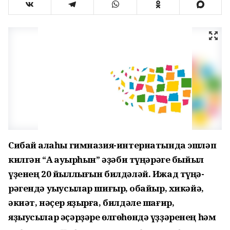
Сибай ҡалаһы гимназия-интернатында эшләп
кил­гән “Аҡ ҡауырһын” әҙәби тү­ңә­рәге быйыл
үҙенең 20 йыл­лығын билдәләй. Ижад түңә­
рәгендә уҡыусылар шиғыр, ҡобайыр, хикәйә,
әкиәт, нәҫер яҙырға, билдәле шағир,
яҙыусылар әҫәрҙәре өлгөһөндә үҙҙәренең һәм