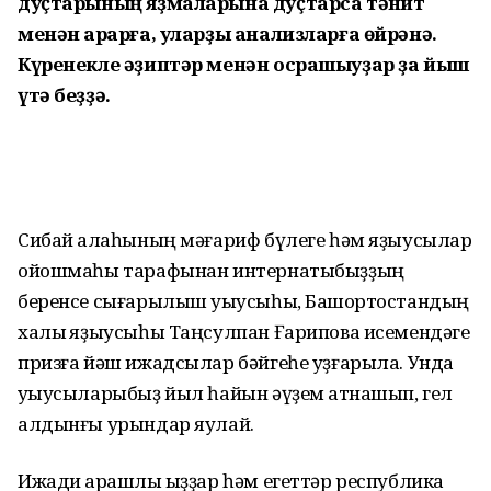
дуҫтарының яҙмаларына дуҫтарса тәнҡит
менән ҡарарға, уларҙы анализларға өйрәнә.
Күренекле әҙиптәр менән осрашыуҙар ҙа йыш
үтә беҙҙә.
Сибай ҡалаһының мәғариф бүлеге һәм яҙыусылар
ойошмаһы тарафынан интер­натыбыҙҙың
беренсе сығарылыш уҡыу­сы­һы, Башҡортостандың
халыҡ яҙыу­сыһы Таңсулпан Ғарипова исемендәге
призға йәш ижадсылар бәйгеһе уҙғарыла. Унда
уҡыусыларыбыҙ йыл һайын әүҙем ҡатнашып, гел
алдынғы урындар яулай.
Ижади ҡарашлы ҡыҙҙар һәм егеттәр республика