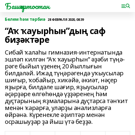
Башҡортостан
Белем һәм тәрбиә
28 ФЕВРАЛЯ 2020, 08:39
“Аҡ ҡауырһын”дың саф
биҙәктәре
Сибай ҡалаһы гимназия-интернатында
эшләп кил­гән “Аҡ ҡауырһын” әҙәби тү­ңә­
рәге быйыл үҙенең 20 йыл­лығын
билдәләй. Ижад түңә­рәгендә уҡыусылар
шиғыр, ҡобайыр, хикәйә, әкиәт, нәҫер
яҙырға, билдәле шағир, яҙыусылар
әҫәрҙәре өлгөһөндә үҙҙәренең һәм
дуҫтарының яҙмаларына дуҫтарса тәнҡит
менән ҡарарға, уларҙы анализларға
өйрәнә. Күренекле әҙиптәр менән
осрашыуҙар ҙа йыш үтә беҙҙә.