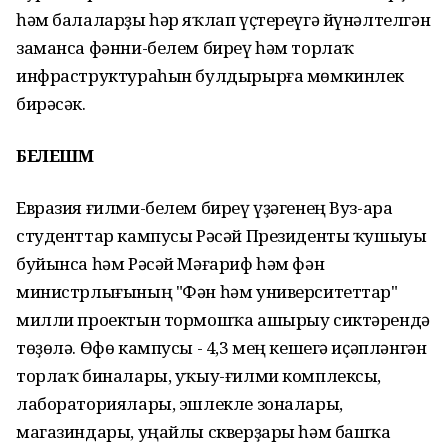
һәм балаларҙы һәр яҡлап үҫтереүгә йүнәлтелгән
заманса фәнни-белем биреү һәм торлаҡ
инфраструктураһын булдырырға мөмкинлек
бирәсәк.
БЕЛЕШМӘ
Евразия ғилми-белем биреү үҙәгенең Вуз-ара
студенттар кампусы Рәсәй Президенты ҡушыуы
буйынса һәм Рәсәй Мәғариф һәм фән
министрлығының "Фән һәм университеттар"
милли проектын тормошҡа ашырыу сиктәрендә
төҙөлә. Өфө кампусы - 4,3 мең кешегә иҫәпләнгән
торлаҡ биналары, уҡыу-ғилми комплексы,
лабораториялары, эшлекле зоналары,
магазиндары, уңайлы скверҙары һәм башҡа