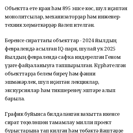
Объектта ете кран һәм 895 эшсе көс, шул иҫәптән
монолитсылар, механизаторҙар һәм инженер-
техник хеҙмәткәрҙәр йәлеп ителгән.
Беренсе сираттағы объекттар - 2024 йылдың
февралендә асылған IQ-парк, шулай уҡ 2025
йылдың февралендә сафҡа индерелгән Геном
үҙәге файҙаланыуға тапшырылған. Күрһәтелгән
объекттарҙа белем биреү һәм фәнни
эшмәкәрлек, шул иҫәптән лекциялар,
экскурсиялар һәм тикшеренеү эштәре алып
барыла.
График буйынса билдәләнгән ваҡытта икенсе
сират төҙөлөшөн тамамлау милли проект
бурыстарына тап килгән һәм төбәктә йәштәрҙе