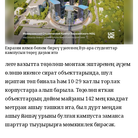
Евразия ғилми-белем биреү үҙәгенең Вуз-ара студенттар
кампусын төҙөү дауам итә
Әлеге ваҡытта төҙөлөш-монтаж эштәренең әүҙем
өлөшө икенсе сират объекттарында, шул
иҫәптән төп бинала һәм 10-29 ҡатлы торлаҡ
корпустарҙа алып барыла. Төҙөлөп ятҡан
объекттарҙың дөйөм майҙаны 142 мең квадрат
метрҙан ашыу тәшкил итә, был дүрт меңдән
ашыу йәшәү урыны булған кампуста заманса
шарттар тыуҙырырға мөмкинлек бирәсәк.