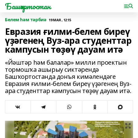
Башҡортостан
Белем һәм тәрбиә
19 МАЯ , 12:15
Евразия ғилми-белем биреү
үҙәгенең Вуз-ара студенттар
кампусын төҙөү дауам итә
«Йәштәр һәм балалар» милли проектын
тормошҡа ашырыу сиктәрендә
Башҡортостанда донъя кимәлендәге
Евразия ғилми-белем биреү үҙәгенең Вуз-
ара студенттар кампусын төҙөү дауам итә.