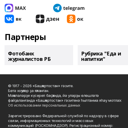
Партнеры
Фотобанк
Рубрика "Еда и
журналистов РБ
напитки"
© 1917 - 2026 «Башҡортостан» гәзите.
Бөтә хоҡуҡтар ҙа яҡланған.
Мәҡәләләрҙе күсереп баҫҡанда, йә уларҙы өлөшләтә
файҙаланғанда «Башҡортостан» гәзитенә һылтанма яһау мотлаҡ.
Об использовании персональных данных
Зарегистрировано Федеральной службой по надзору в сфере
связи, информационных технологий и массовых
коммуникаций (РОСКОМНАДЗОР). Регистрационный номер: