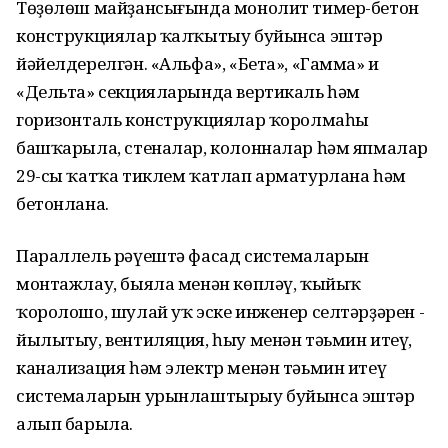
Төҙөлөш майҙансығында монолит тимер-бетон
конструкциялар ҡалҡытыу буйынса эштәр
йәйелдерелгән. «Альфа», «Бета», «Гамма» и
«Дельта» секцияларында вертикаль һәм
горизонталь конструкциялар ҡоролмаһы
башҡарыла, стеналар, колонналар һәм япмалар
29-сы ҡатҡа тиклем ҡатлап арматурлана һәм
бетонлана.
Параллель рәүештә фасад системаларын
монтажлау, быяла менән көпләү, ҡыйыҡ
ҡоролошо, шулай уҡ эске инженер селтәрҙәрен -
йылытыу, вентиляция, һыу менән тәьмин итеү,
канализация һәм электр менән тәьмин итеү
системаларын урынлаштырыу буйынса эштәр
алып барыла.