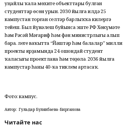
уңайлы ҡала мөхите объекттары булған
студенттар өсөн урын. 2030 йылға илдә 25
кампустан торған селтәр барлыҡҡа килергә
тейеш. Был йүнәлеш буйынса эште РФ Хөкүмәте
һәм Рәсәй Мәғариф һәм фән министрлығы алып
бара. Әлеге ваҡытта “Йәштәр һәм балалар” милли
проекты ярҙамында 24 ошондай студент
ҡаласығы проектлана һәм төҙөлә. 2036 йылға
кампустар һаны 40-ҡа тиклем артасаҡ.
Фото: кампус.
Автор:
Гульдар Булякбаева-Бирганова
Читайте нас