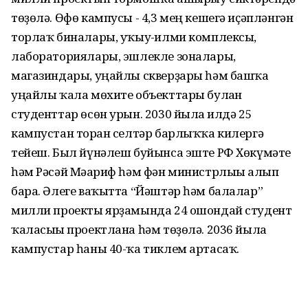
төҙөлә. Өфө кампусы - 4,3 мең кешегә иҫәпләнгән
торлаҡ биналары, уҡыу-ғилми комплексы,
лабораториялары, эшлекле зоналары,
магазиндары, уңайлы скверҙары һәм башҡа
уңайлы ҡала мөхите объекттары булған
студенттар өсөн урын. 2030 йылға илдә 25
кампустан торған селтәр барлыҡҡа килергә
тейеш. Был йүнәлеш буйынса эште РФ Хөкүмәте
һәм Рәсәй Мәғариф һәм фән министрлығы алып
бара. Әлеге ваҡытта “Йәштәр һәм балалар”
милли проекты ярҙамында 24 ошондай студент
ҡаласығы проектлана һәм төҙөлә. 2036 йылға
кампустар һаны 40-ҡа тиклем артасаҡ.