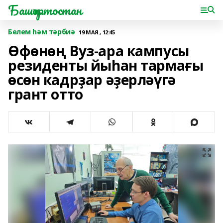
Башҡортостан
Белем һәм тәрбиә
19 МАЯ , 12:45
Өфөнөң Вуз-ара кампусы
резиденты йыһан тармағы
өсөн кадрҙар әҙерләүгә
грант отто