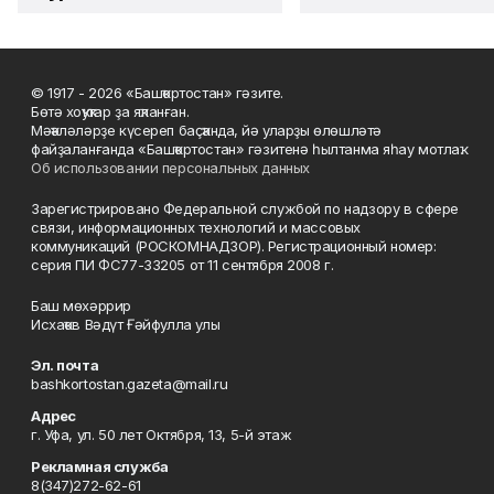
© 1917 - 2026 «Башҡортостан» гәзите.
Бөтә хоҡуҡтар ҙа яҡланған.
Мәҡәләләрҙе күсереп баҫҡанда, йә уларҙы өлөшләтә
файҙаланғанда «Башҡортостан» гәзитенә һылтанма яһау мотлаҡ.
Об использовании персональных данных
Зарегистрировано Федеральной службой по надзору в сфере
связи, информационных технологий и массовых
коммуникаций (РОСКОМНАДЗОР). Регистрационный номер:
серия ПИ ФС77-33205 от 11 сентября 2008 г.
Баш мөхәррир
Исхаҡов Вәдүт Ғәйфулла улы
Эл. почта
bashkortostan.gazeta@mail.ru
Адрес
г. Уфа, ул. 50 лет Октября, 13, 5-й этаж
Рекламная служба
8(347)272-62-61