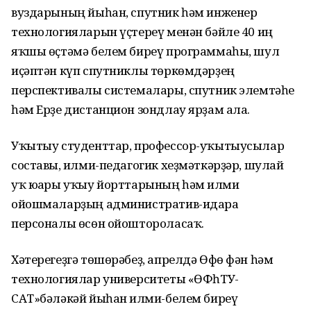
вуздарының йыһан, спутник һәм инженер
технологияларын үҫтереү менән бәйле 40 иң
яҡшы өҫтәмә белем биреү программаһы, шул
иҫәптән күп спутниклы төркөмдәрҙең
перспективалы системалары, спутник элемтәһе
һәм Ерҙе дистанцион зондлау ярҙам ала.
Уҡытыу студенттар, профессор-уҡытыусылар
составы, ғилми-педагогик хеҙмәткәрҙәр, шулай
уҡ юғары уҡыу йорттарының һәм ғилми
ойошмаларҙың административ-идара
персоналы өсөн ойоштороласаҡ.
Хәтерегеҙгә төшөрәбеҙ, апрелдә Өфө фән һәм
технологиялар университеты «ӨФһТУ-
САТ»бәләкәй йыһан ғилми-белем биреү