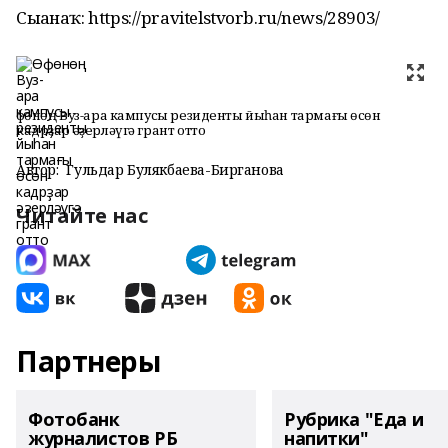
Сығанаҡ: https://pravitelstvorb.ru/news/28903/
Өфөнөң Вуз-ара кампусы резиденты йыһан тармағы өсөн
кадрҙар әҙерләүгә грант отто
Автор:
Гульдар Булякбаева-Бирганова
Читайте нас
Партнеры
Фотобанк
Рубрика "Еда и
журналистов РБ
напитки"