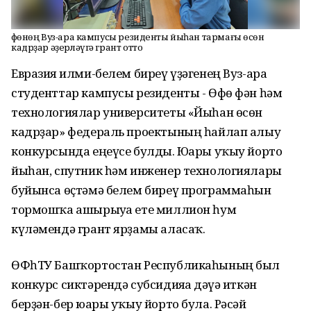
Өфөнөң Вуз-ара кампусы резиденты йыһан тармағы өсөн
кадрҙар әҙерләүгә грант отто
Евразия ғилми-белем биреү үҙәгенең Вуз-ара
студенттар кампусы резиденты - Өфө фән һәм
технологиялар университеты «Йыһан өсөн
кадрҙар» федераль проектының һайлап алыу
конкурсында еңеүсе булды. Юғары уҡыу йорто
йыһан, спутник һәм инженер технологиялары
буйынса өҫтәмә белем биреү программаһын
тормошҡа ашырыуға ете миллион һум
күләмендә грант ярҙамы аласаҡ.
ӨФһТУ Башҡортостан Республикаһының был
конкурс сиктәрендә субсидияға дәғүә иткән
берҙән-бер юғары уҡыу йорто була. Рәсәй