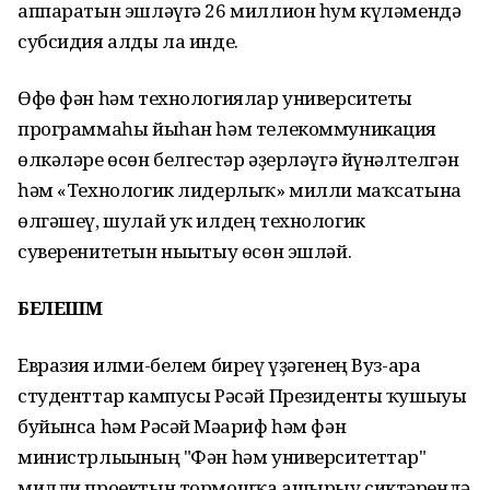
аппаратын эшләүгә 26 миллион һум күләмендә
субсидия алды ла инде.
Өфө фән һәм технологиялар университеты
программаһы йыһан һәм телекоммуникация
өлкәләре өсөн белгестәр әҙерләүгә йүнәлтелгән
һәм «Технологик лидерлыҡ» милли маҡсатына
өлгәшеү, шулай уҡ илдең технологик
суверенитетын нығытыу өсөн эшләй.
БЕЛЕШМӘ
Евразия ғилми-белем биреү үҙәгенең Вуз-ара
студенттар кампусы Рәсәй Президенты ҡушыуы
буйынса һәм Рәсәй Мәғариф һәм фән
министрлығының "Фән һәм университеттар"
милли проектын тормошҡа ашырыу сиктәрендә