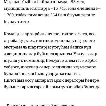
Мәҫәлән, быйыл һайлап алыуҙа – 93 мең,
муниципаль этаптарҙа – 15 743, зона өлөшөндә –
1 760, төбәк кимәлендә 264 йәш быуын вәкиле
һынау тотто.
Командалар хәрбиләштерелгән эстафета, көс,
стройға әҙерлек, тактик медицина, ут әҙерлеге,
экстремаль шарттарҙы үтеү һәм башҡа күп
дисциплиналар буйынса ярышты. Уҡыусылар
шулай уҡ командир, һөжүмсе, элемтәсе, хәрби
хәбәрсе, инженер-сапер, медицина хеҙмәткәре
булараҡ шәхси һынауҙарҙа ҡатнашты.
Пилотһыҙ осоу аппараттары операторы һөнәре
буйынса ярыштарға айырым ҙур иғтибар бүленде.
– Был уйын – меңдәрсә йәш кешене