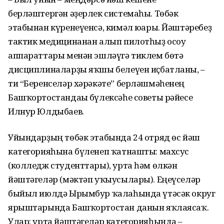
берләштергән әҙерлек системаһы. Төбәк
этабынан күренеүенсә, кимәл юғары. Йәштәребеҙ
тактик медицинанан алып пилотһыҙ осоу
аппараттары менән эшләүгә тиклем бөтә
дисциплиналарҙы яҡшы белеүен иҫбатланы, –
ти “Беренселәр хәрәкәте” берләшмәһенең
Башҡортостандағы бүлексәһе советы рәйесе
Илнур Юлдыбаев.
Уйындарҙың төбәк этабында 24 отряд өс йәш
категорияһына бүленеп ҡатнашты: махсус
(колледж студенттары), урта һәм өлкән
йәштәгеләр (мәктәп уҡыусылары). Еңеүселәр
быйыл июлдә Ырымбур ҡалаһында үтәсәк округ
ярыштарында Башҡортостан данын яҡлаясаҡ.
Улар: урта йәштәгеләр категорияһында –