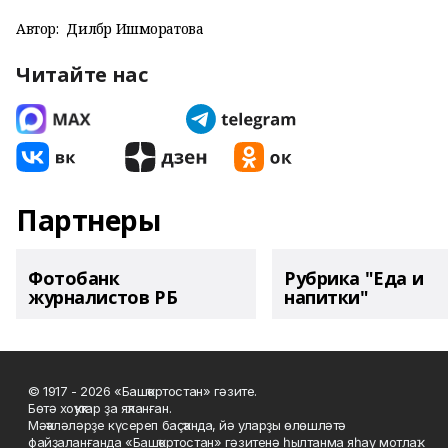
Автор:
Дилбәр Ишморатова
Читайте нас
Партнеры
Фотобанк
Рубрика "Еда и
журналистов РБ
напитки"
© 1917 - 2026 «Башҡортостан» гәзите.
Бөтә хоҡуҡтар ҙа яҡланған.
Мәҡәләләрҙе күсереп баҫҡанда, йә уларҙы өлөшләтә
файҙаланғанда «Башҡортостан» гәзитенә һылтанма яһау мотлаҡ.