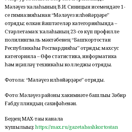
Мәләүез ҡалаһының В.И. Синицын исемендәге 1-
се гимназияһынан “Мәләүез илһөйәрҙәре”
отряды; өлкән йәштәгеләр категорияһында –
Стәрлетамаҡ ҡалаһының 23-сө күп профилле
полилингваль мәктәбенең “Башҡортостан
Республикаһы Росгвардияһы” отряды; махсус
категорияла – Өфө статистика, информатика
һәм иҫәпләү техникаһы колледжы отряды.
Фотола: “Мәләүез илһөйәрҙәре” отряды.
Фото: Мәләүез районы хакимиәте башлығы Зәбир
Ғабдуллиндың сәхифәһенән.
Беҙҙең МАХ-тағы каналға
ҡушылығыҙ:
https://max.ru/gazetabashkortostan