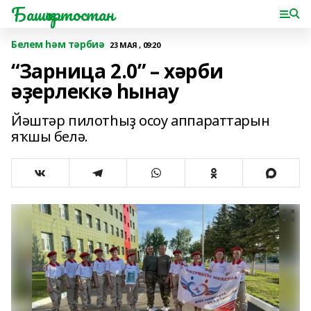
Башҡортостан
Белем һәм тәрбиә
23 МАЯ , 09:20
“Зарница 2.0” – хәрби
әҙерлеккә һынау
Йәштәр пилотһыҙ осоу аппараттарын
яҡшы белә.