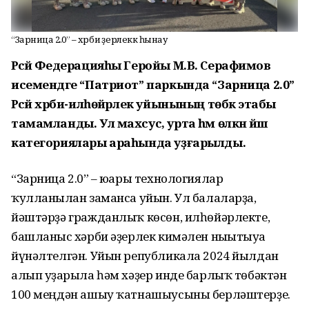
“Зарница 2.0” – хәрби әҙерлеккә һынау
Рәсәй Федерацияһы Геройы М.В. Серафимов
исемендәге “Патриот” паркында “Зарница 2.0”
Рәсәй хәрби-илһөйәрлек уйынының төбәк этабы
тамамланды. Ул махсус, урта һәм өлкән йәш
категориялары араһында уҙғарылды.
“Зарница 2.0” – юғары технологиялар
ҡулланылған заманса уйын. Ул балаларҙа,
йәштәрҙә гражданлыҡ көсөн, илһөйәрлекте,
башланғыс хәрби әҙерлек кимәлен нығытыуға
йүнәлтелгән. Уйын републикала 2024 йылдан
алып уҙғарыла һәм хәҙер инде барлыҡ төбәктән
100 меңдән ашыу ҡатнашыусыны берләштерҙе.