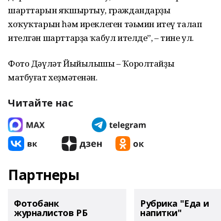
шарттарын яҡшыртыу, граждандарҙың
хоҡуҡтарын һәм иреклеген тәьмин итеү талап
ителгән шарттарҙа ҡабул ителде”, – тине ул.
Фото Дәүләт Йыйылышы – Ҡоролтайҙың
матбуғат хеҙмәтенән.
Читайте нас
Партнеры
Фотобанк
Рубрика "Еда и
журналистов РБ
напитки"