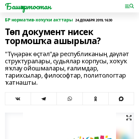
Башҡортостан
БР норматив-хоҡуҡи акттары
24 ДЕКАБРЯ 2019, 16:30
Төп документ нисек
тормошҡа ашырыла?
"Түңәрәк өҫтәл"дә республиканың дәүләт
структуралары, судьялар корпусы, хоҡуҡ
яҡлау ойошмалары, ғалимдар,
тарихсылар, философтар, политологтар
ҡатнашты.