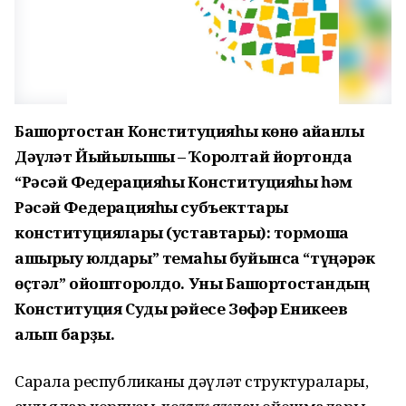
Башҡортостан Конституцияһы көнө айҡанлы
Дәүләт Йыйылышы – Ҡо­ролтай йортонда
“Рәсәй Федерацияһы Конс­титуцияһы һәм
Рәсәй Федерацияһы субъект­тары
конституциялары (уставтары): тормошҡа
ашырыу юлдары” темаһы буйынса “түңәрәк
өҫтәл” ойошторолдо. Уны Башҡортостандың
Конституция Суды рәйесе Зөфәр Еникеев
алып барҙы.
Сарала республиканың дәүләт структуралары,