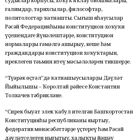
судьялар корпусы, хоҡуҡ яҡлау ойошмалары,
ғалимдар, тарихсылар, философтар,
политологтар ҡатнашты. Сығыш яһаусылар
Рәсәй Федерация­һының конституцион-хоҡуҡи
үҫешендәге йүнәлештәрҙе, конституцион
нормаларҙы ғәмәлгә ашырыу, кеше һәм
граждандарҙың конституцион хоҡуҡтарын,
иреклеген тәьмин итеү мәсьәләләрен тикше­рҙе.
“Түңәрәк өҫтәл”дә ҡатнашыусыларҙы Дәүләт
Йыйылышы – Ҡоролтай рәйесе Константин
Толкачев тәбрикләне.
“Сирек быуат элек ҡабул ителгән Башҡортостан
Конституцияһы республиканы яңыртыу,
федератив мөнәсәбәттәрҙе үҫтереү һәм Рәсәй
дәүләтселеген нығытыу, халыҡтың йәшәү