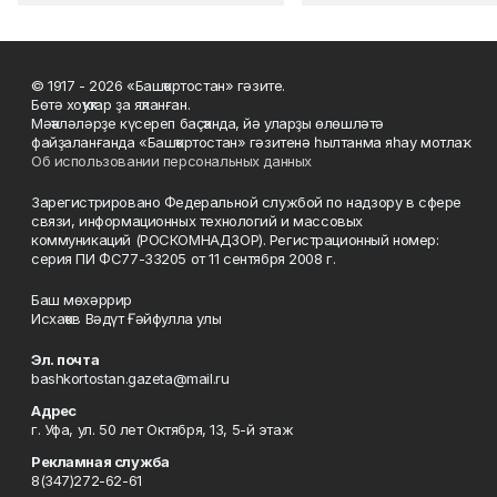
© 1917 - 2026 «Башҡортостан» гәзите.
Бөтә хоҡуҡтар ҙа яҡланған.
Мәҡәләләрҙе күсереп баҫҡанда, йә уларҙы өлөшләтә
файҙаланғанда «Башҡортостан» гәзитенә һылтанма яһау мотлаҡ.
Об использовании персональных данных
Зарегистрировано Федеральной службой по надзору в сфере
связи, информационных технологий и массовых
коммуникаций (РОСКОМНАДЗОР). Регистрационный номер:
серия ПИ ФС77-33205 от 11 сентября 2008 г.
Баш мөхәррир
Исхаҡов Вәдүт Ғәйфулла улы
Эл. почта
bashkortostan.gazeta@mail.ru
Адрес
г. Уфа, ул. 50 лет Октября, 13, 5-й этаж
Рекламная служба
8(347)272-62-61