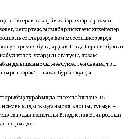
а, бигерәк тә хәрби хәбәрселәргә рәхмәт
н сюжет, репортаж, ысынбарлыҡтағы хикәйәләр
 социаль селтәрҙәрҙә һәм мессенджерҙарҙа
н махсус премия булдырҙыҡ. Илдә беренсе булып
ҡабул иттек, уларҙың статусы, ярҙам
бан да ышаныслы мәғлүмәтте ялғанға, төрлө
нырға кәрәк”, – тигән бурыс ҡуйҙы
тарыбыҙ тураһында ентекле һөйләне. 15
 исемен алды, ҡыҙғанысҡа ҡаршы, туғыҙы –
 генә гвардия капитаны Владислав Бочаровтың
 тапшырылды.