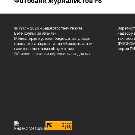
Фотобанк журналистов РБ
© 1917 - 2026 «Башҡортостан» гәзите.
Зарегист
Бөтә хоҡуҡтар ҙа яҡланған.
надзору 
Мәҡәләләрҙе күсереп баҫҡанда, йә уларҙы
технолог
өлөшләтә файҙаланғанда «Башҡортостан»
(РОСКОМ
гәзитенә һылтанма яһау мотлаҡ.
серия ПИ
Об использовании персональных данных