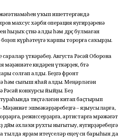
рәжәғәтнамәһен уҡып ишеттергәндә
ов махсус хәрби операция яугирҙәренә
н һыҙыҡ өҫтөнә алды һәм дөрөҫ булмаған
 боҙоп күрһәтеүгә ҡаршы торорға саҡырҙы.
е саралар үткәрәбеҙ. Августа Рәсәй Оборона
мәҙәниәте көндәрен үткәрҙек, бөтә
ры солғап алды. Беҙгә фронт
лә һәм сығыш яһай алды. Меңәрләгән
 Рәсәй конкурсы йыйҙы. Беҙ
ураһында тиҫтәләгән китап баҫтырып
 – Мәҙәниәт эшмәкәрҙәребеҙгә – яҙыусыларға,
рҙарға, режиссерҙарға, артистарға мөрәжәғәт
ҙ дөйөм әхлаҡи рухты нығытыу, яугирҙәребеҙгә
ға тылда ярҙам итеүселәр еңеү өсөн барыһын да