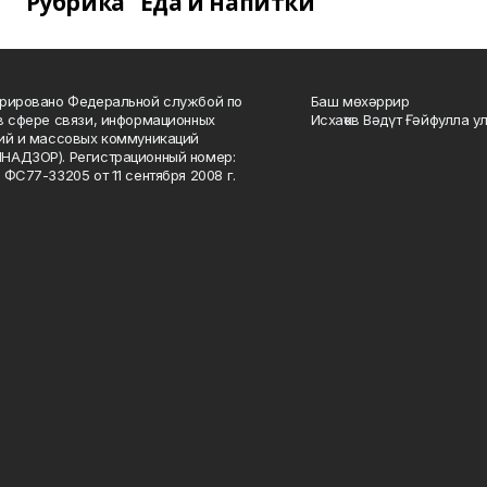
Рубрика "Еда и напитки"
рировано Федеральной службой по
Баш мөхәррир
в сфере связи, информационных
Исхаҡов Вәдүт Ғәйфулла у
ий и массовых коммуникаций
НАДЗОР). Регистрационный номер:
 ФС77-33205 от 11 сентября 2008 г.