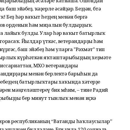
геройҙарыбыҙҙың әсәләре ҡатнаша. Ошондай
а баш эйәбеҙ, ҡәҙерле әсәйҙәр. Беҙҙән, бөтә
! Беҙ һәр ваҡыт һеҙҙең менән бергә
тов орденын һәм миҙалын булдырҙыҡ.
ға лайыҡ булды. Улар һәр ваҡыт батырлыҡ
орасаҡ. Йылдар үткәс, ветерандарҙы һәм
үргәс, баш эйәбеҙ һәм уларға "Рәхмәт" тип
Батырлыҡ күрһәткән яҡташтарыбыҙҙың хеҙмәте
миссариаттан, МХО ветерандары
мандирҙары менән берлектә барыһын да
ребеҙҙең батырлыҡтары хаҡында хәтерҙе
рен мәңгеләштереү бик мөһим, – тине Радий
рыбыҙҙы бер минут тынлыҡ менән иҫкә
иров республиканың “Ватанды һаҡлаусылар”
эшләүен билдәләне. Бөгөн унда 120 социаль