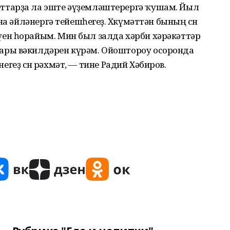
тарҙа ла эште әүҙемләштерергә ҡушам. Йыл
а әйләнергә тейешһегеҙ. Хөкүмәттән бының өсөн
ен һорайым. Мин был залда хәрби хәрәкәттәр
ры вәкилдәрен күрәм. Ойоштороу осоронда
негеҙ өсөн рәхмәт, — тине Радий Хәбиров.