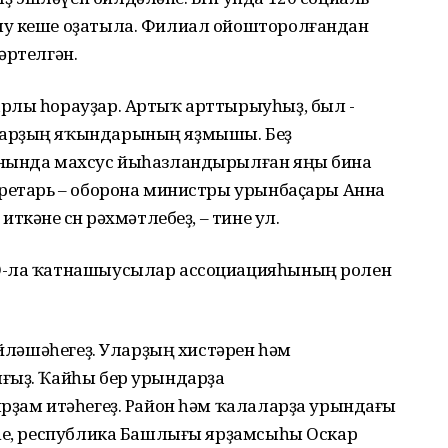
ыу кеше оҙатыла. Филиал ойошторолғандан
әртелгән.
рлы һорауҙар. Артыҡ арттырыуһыҙ, был -
ларҙың яҡындарының яҙмышы. Беҙ
анында махсус йыһазландырылған яңы бина
кретарь – оборона министры урынбаҫары Анна
кәне өсөн рәхмәтлебеҙ, – тине ул.
ХО-ла ҡатнашыусылар ассоциацияһының ролен
өйләшәһегеҙ. Уларҙың хистәрен һәм
ғыҙ. Ҡайһы бер урындарҙа
ярҙам итәһегеҙ. Район һәм ҡалаларҙа урындағы
еһе, республика Башлығы ярҙамсыһы Оскар