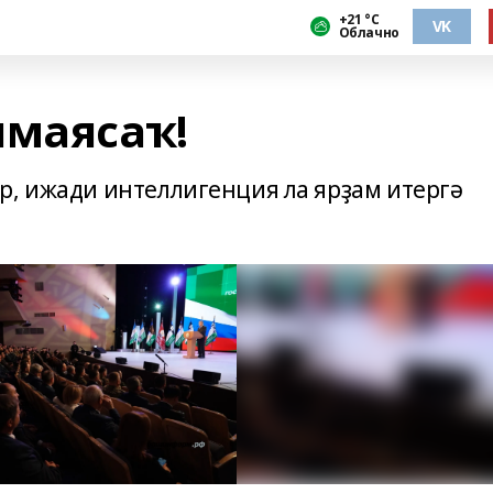
+21 °С
VK
Облачно
лмаясаҡ!
р, ижади интеллигенция ла ярҙам итергә