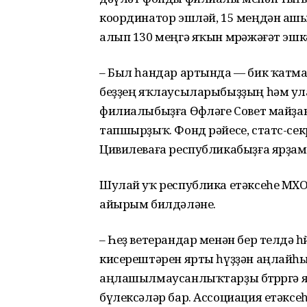
координатор эшләй, 15 меңдән аш
алып 130 меңгә яҡын мөрәжәғәт эшк
– Был һандар артында — бик ҡатма
беҙҙең яҡлаусыларыбыҙҙың һәм у
филиалыбыҙға Өфөләге Совет майҙ
тапшырҙыҡ. Фонд рәйесе, статс-се
Цивилеваға республикабыҙға ярҙам ит
Шулай уҡ республика етәксеһе М
айырым билдәләне.
– Һеҙ ветерандар менән бер телдә һ
кисерештәрен ярты һүҙҙән аңлайһы
аңлашылмаусанлыҡтарҙы бөтөрөргә 
бүлексәләр бар. Ассоциация етәкс