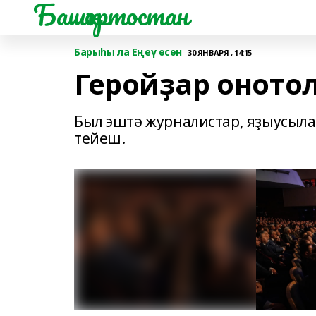
Башҡортостан
Барыһы ла Еңеү өсөн
30 ЯНВАРЯ , 14:15
Геройҙар оното
Был эштә журналистар, яҙыусыла
тейеш.