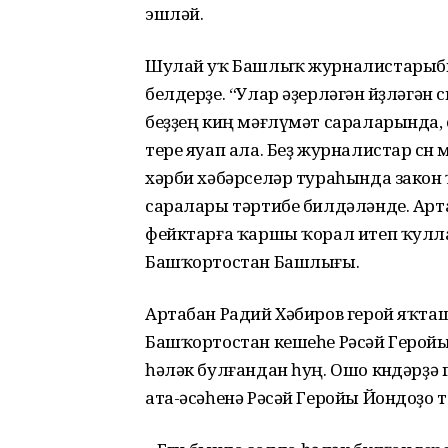
эшләй.
Шулай уҡ Башлыҡ журналистарыбыҙғ
белдерҙе. “Улар әҙерләгән йөҙләгә
беҙҙең киң мәғлүмәт сараларында,
тере яуап ала. Беҙ журналистар өсө
хәрби хәбәрселәр тураһында закон 
саралары тәртибе билдәләнде. Арта
фейктарға ҡаршы ҡорал итеп ҡулла
Башҡортостан Башлығы.
Артабан Радий Хәбиров герой яҡташ
Башҡортостан кешеһе Рәсәй Геройы
һәләк булғандан һуң. Ошо көндәрҙә
ата-әсәһенә Рәсәй Геройы Йондоҙо