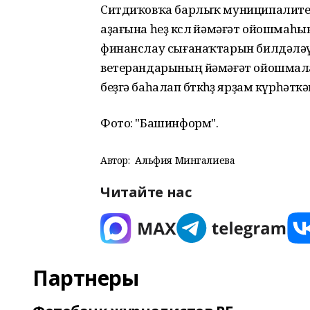
Ситдиҡовҡа барлыҡ муниципалитет
аҙағына һеҙ көслө йәмәғәт ойошмаһын
финанслау сығанаҡтарын билдәләү
ветерандарының йәмәғәт ойошмала
беҙгә баһалап бөткөһөҙ ярҙам күрһәткә
Фото: "Башинформ".
Автор:
Альфия Мингалиева
Читайте нас
Партнеры