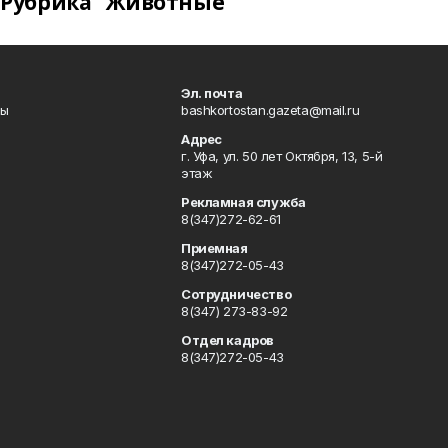
Рубрика "Животные"
Эл. почта
лы
bashkortostan.gazeta@mail.ru
Адрес
г. Уфа, ул. 50 лет Октября, 13, 5-й
этаж
Рекламная служба
8(347)272-62-61
Приемная
8(347)272-05-43
Сотрудничество
8(347) 273-83-92
Отдел кадров
8(347)272-05-43