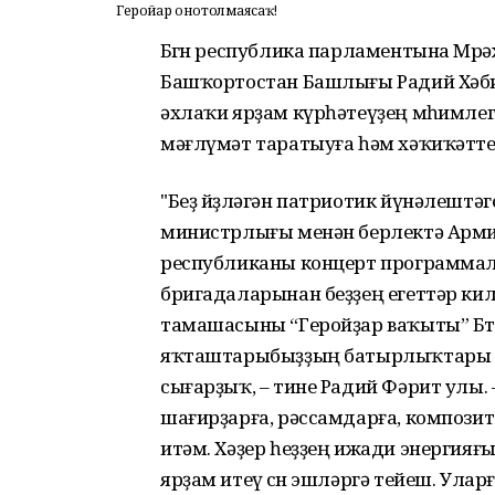
Геройҙар онотолмаясаҡ!
Бөгөн республика парламентына Мө
Башҡортостан Башлығы Радий Хәбир
әхлаҡи ярҙам күрһәтеүҙең мөһимлеге
мәғлүмәт таратыуға һәм хәҡиҡәтте
"Беҙ йөҙләгән патриотик йүнәлештәг
министрлығы менән берлектә Армия 
республиканы концерт программала
бригадаларынан беҙҙең егеттәр ки
тамашасыны “Геройҙар ваҡыты” Бөтә
яҡташтарыбыҙҙың батырлыҡтары т
сығарҙыҡ, – тине Радий Фәрит улы.
шағирҙарға, рәссамдарға, композито
итәм. Хәҙер һеҙҙең ижади энергияғы
ярҙам итеү өсөн эшләргә тейеш. Улар