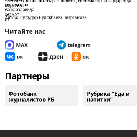
122 телефонына шылтырат: пилотһыҙ системалар ғәскәрҙәрендә
хеҙмәт ит
Автор:
Гульдар Булякбаева-Бирганова
Читайте нас
Партнеры
Фотобанк
Рубрика "Еда и
журналистов РБ
напитки"