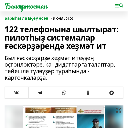
Башҡортостан
Барыһы ла Еңеү өсөн
4 ИЮНЯ , 01:00
122 телефонына шылтырат:
пилотһыҙ системалар
ғәскәрҙәрендә хеҙмәт ит
Был ғәскәрҙәрҙә хеҙмәт итеүҙең
өҫтөнлөктәре, кандидаттарға талаптар,
тейешле түләүҙәр тураһында -
карточкаларҙа.