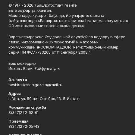
© 1917 - 2026 «Башҡортостан» гәзите.
Бөтә хоҡуҡтар ҙа яҡланған.
Мәҡәләләрҙе күсереп баҫҡанда, йә уларҙы өлөшләтә
файҙаланғанда «Башҡортостан» гәзитенә һылтанма яһау мотлаҡ.
Об использовании персональных данных
Зарегистрировано Федеральной службой по надзору в сфере
связи, информационных технологий и массовых
коммуникаций (РОСКОМНАДЗОР). Регистрационный номер:
серия ПИ ФС77-33205 от 11 сентября 2008 г.
Баш мөхәррир
Исхаҡов Вәдүт Ғәйфулла улы
Эл. почта
bashkortostan.gazeta@mail.ru
Адрес
г. Уфа, ул. 50 лет Октября, 13, 5-й этаж
Рекламная служба
8(347)272-62-61
Приемная
8(347)272-05-43