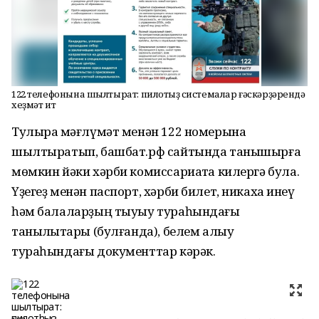
122 телефонына шылтырат: пилотһыҙ системалар ғәскәрҙәрендә
хеҙмәт ит
Тулыраҡ мәғлүмәт менән 122 номерына
шылтыратып, башбат.рф сайтында танышырға
мөмкин йәки хәрби комиссариатҡа килергә була.
Үҙегеҙ менән паспорт, хәрби билет, никахҡа инеү
һәм балаларҙың тыуыу тураһындағы
таныҡлыҡтары (булғанда), белем алыу
тураһындағы документтар кәрәк.