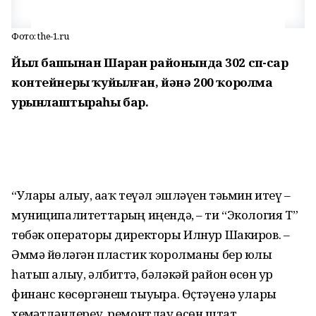
Фото: the-1.ru
Йыл башынан Шаран районында 302 сүп-сар
контейнеры ҡуйылған, йәнә 200 ҡоролма
урынлаштыраһы бар.
“Уларҙы алыу, аҙаҡ теүәл эшләүен тәьмин итеү –
муниципалитеттарҙың иңендә, – ти “Экология Т”
төбәк операторы директоры Илнур Шакиров. –
Әммә йөҙләгән пластик ҡоролманы бер юлы
һатып алыу, әлбиттә, бәләкәй район өсөн ҙур
финанс көсөргәнеш тыуҙыра. Өҫтәүенә уларҙы
хеҙмәтләндереү, ремонтлау өсөн штат