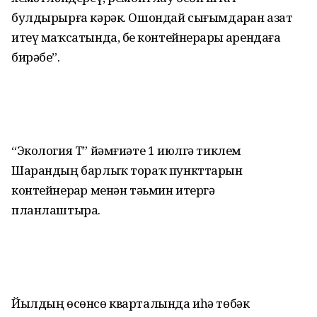
булдырырға кәрәк. Ошондай сығымдарҙан азат
итеү маҡсатында, беҙ контейнерҙарҙы арендаға
бирәбеҙ”.
“Экология Т” йәмғиәте 1 июлгә тиклем
Шарандың барлыҡ тораҡ пункттарын
контейнерҙар менән тәьмин итергә
планлаштыра.
Йылдың өсөнсө кварталында иһә төбәк