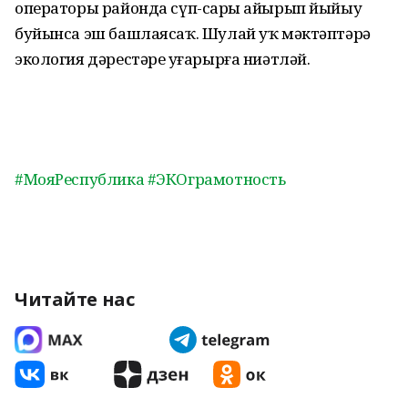
операторы районда сүп-сарҙы айырып йыйыу
буйынса эш башлаясаҡ. Шулай уҡ мәктәптәрҙә
экология дәрестәре уҙғарырға ниәтләй.
#МояРеспублика
#ЭКОграмотность
Читайте нас