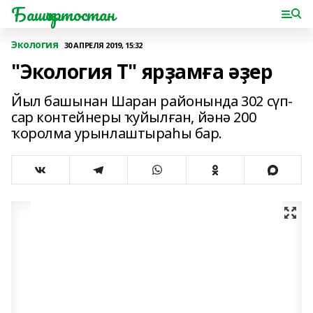
Башҡортостан
Экология
30 АПРЕЛЯ 2019, 15:32
"Экология Т" ярҙамға әҙер
Йыл башынан Шаран районында 302 сүп-
сар контейнеры ҡуйылған, йәнә 200
ҡоролма урынлаштыраһы бар.