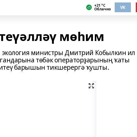
+21 °С
VK
Облачно
 теүәлләү мөһим
м экология министры Дмитрий Кобылкин ил
ргандарына төбәк операторҙарының ҡаты
 итеү барышын тикшерергә ҡушты.