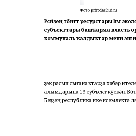
Фото: prirodasibiri.ru
Рәсәйҙең тәбиғәт ресурстары һәм 
субъекттары башҡарма власть о
коммуналь ҡалдыҡтар менән эш 
Үҙәк рәсми сығанаҡтарҙа хәбәр ите
алымдарына 13 субъект күскән. Бөтө
Беҙҙең республика ике исемлектә лә