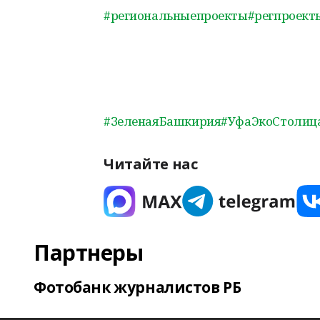
#региональныепроекты
#регпроект
#ЗеленаяБашкирия
#УфаЭкоСтолиц
Читайте нас
Партнеры
Фотобанк журналистов РБ