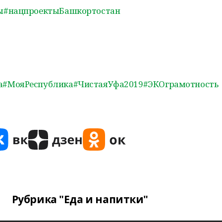
ы
#нацпроектыБашкортостан
а
#МояРеспублика
#ЧистаяУфа2019
#ЭКОграмотность
Рубрика "Еда и напитки"