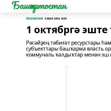
Башҡортостан
Экология
5 МАЯ 2019, 16:01
1 октябргә эште
Рәсәйҙең тәбиғәт ресурстары һә
субъекттары башҡарма власть о
коммуналь ҡалдыҡтар менән эш