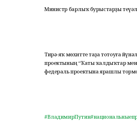
Министр барлыҡ бурыстарҙы теүәлл
Тирә-яҡ мөхитте таҙа тотоуға йүн
проектының “Ҡаты ҡалдыҡтар менә
федераль проектына ярашлы тор
#ВладимирПутин
#национальныеп