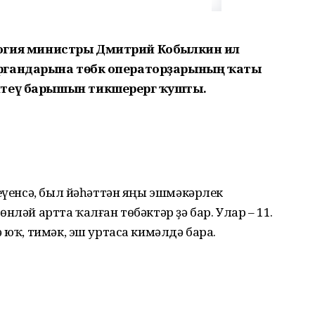
экология министры Дмитрий Кобылкин ил
ргандарына төбәк операторҙарының ҡаты
итеү барышын тикшерергә ҡушты.
леүенсә, был йәһәттән яңы эшмәкәрлек
нләй артта ҡалған төбәктәр ҙә бар. Улар – 11.
 юҡ, тимәк, эш уртаса кимәлдә бара.