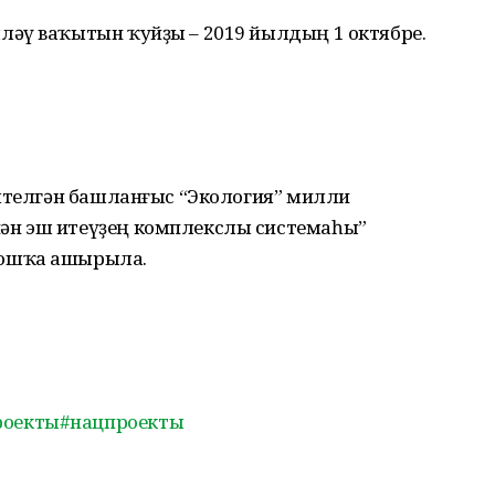
әү ваҡытын ҡуйҙы – 2019 йылдың 1 октябре.
әлтелгән башланғыс “Экология” милли
н эш итеүҙең комплекслы системаһы”
мошҡа ашырыла.
роекты
#нацпроекты