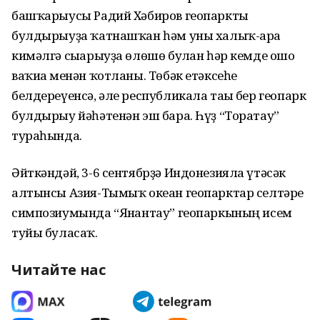
башҡарыусы Радий Хәбиров геопаркты
булдырыуҙа ҡатнашҡан һәм уны халыҡ-ара
кимәлгә сығарыуҙа өлөшө булған һәр кемде ошо
ваҡиға менән ҡотланы. Төбәк етәксеһе
белдереүенсә, әле республикала тағы бер геопарк
булдырыу йәһәтенән эш бара. Һүҙ “Торатау”
тураһында.
Әйткәндәй, 3-6 сентябрҙә Индонезияла үтәсәк
алтынсы Азия-Тымыҡ океан геопарктар селтәре
симпозиумында “Янғантау” геопаркының исем
туйы буласаҡ.
Читайте нас