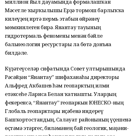
миллион йыл дауамында формалашҡан
Мәсетле ҡырҡылышы Ерҙә тормош барлыҡҡа
килеүҙең иртә пермь этабын өйрәнеү
мөмкинлеген бирә. Янғантау тауының
гидротермаль феномены менән бәйле
бальнеология ресурстары ла бөтә донъяға
билдәле.
Күҙәтеүселәр сифатында Совет ултырышында
Рәсәйҙән “Янғантау” шифаханаһы директоры
Альфред Аҡбашев һәм геопарктың ғилми
етәксеһе Лариса Белан ҡатнашты. Уларҙың
фекеренсә, “Янғантау” геопаркын ЮНЕСКО-ның
Глобаль геопарктары иҫәбенә индереү
Башҡортостандың, Салауат районының үҫешенә
өҫтәмә этәргес, биләмәнең бай геологик, мәҙәни-