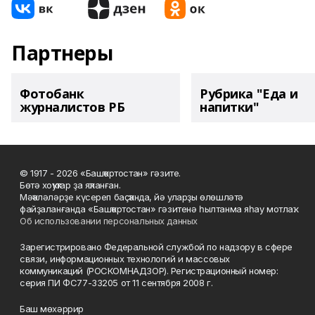
Партнеры
Фотобанк
Рубрика "Еда и
журналистов РБ
напитки"
© 1917 - 2026 «Башҡортостан» гәзите.
Бөтә хоҡуҡтар ҙа яҡланған.
Мәҡәләләрҙе күсереп баҫҡанда, йә уларҙы өлөшләтә
файҙаланғанда «Башҡортостан» гәзитенә һылтанма яһау мотлаҡ.
Об использовании персональных данных
Зарегистрировано Федеральной службой по надзору в сфере
связи, информационных технологий и массовых
коммуникаций (РОСКОМНАДЗОР). Регистрационный номер:
серия ПИ ФС77-33205 от 11 сентября 2008 г.
Баш мөхәррир