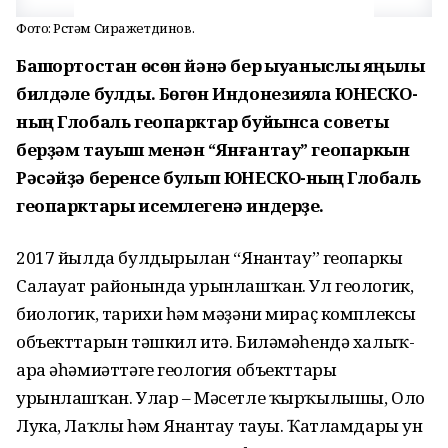
Фото: Рөстәм Сиражетдинов.
Башҡортостан өсөн йәнә бер ҡыуаныслы яңылыҡ
билдәле булды. Бөгөн Индонезияла ЮНЕСКО-
ның Глобаль геопарктар буйынса советы
берҙәм тауыш менән “Янғантау” геопаркын
Рәсәйҙә беренсе булып ЮНЕСКО-ның Глобаль
геопарктары исемлегенә индерҙе.
2017 йылда булдырылған “Янғантау” геопаркы
Салауат районында урынлашҡан. Ул геологик,
биологик, тарихи һәм мәҙәни мираҫ комплексы
объекттарын тәшкил итә. Биләмәһендә халыҡ-
ара әһәмиәттәге геология объекттары
урынлашҡан. Улар – Мәсетле ҡырҡылышы, Оло
Лука, Лаҡлы һәм Янғантау тауы. Ҡатламдары ун