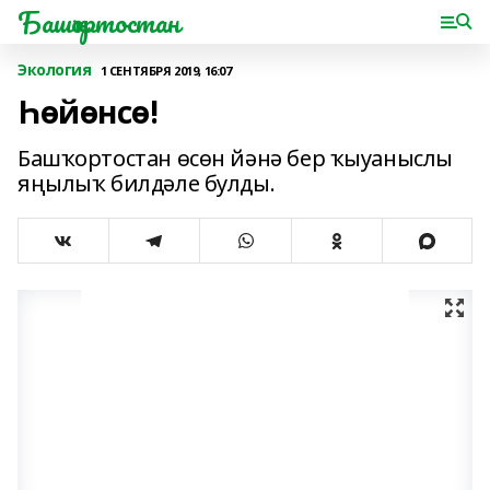
Башҡортостан
Экология
1 СЕНТЯБРЯ 2019, 16:07
Һөйөнсө!
Башҡортостан өсөн йәнә бер ҡыуаныслы
яңылыҡ билдәле булды.