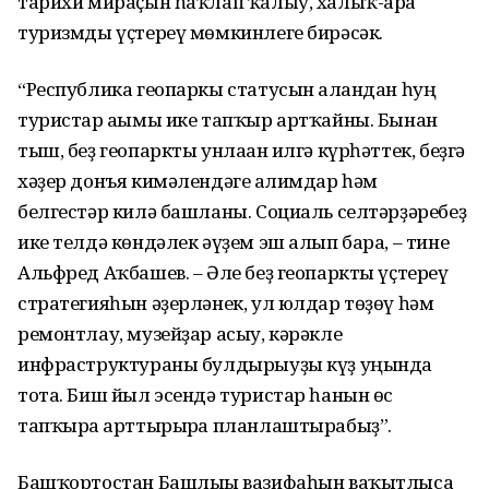
тарихи мираҫын һаҡлап ҡалыу, халыҡ-ара
туризмды үҫтереү мөмкинлеге бирәсәк.
“Республика геопаркы статусын алғандан һуң
туристар ағымы ике тапҡыр артҡайны. Бынан
тыш, беҙ геопаркты унлаған илгә күрһәттек, беҙгә
хәҙер донъя кимәлендәге ғалимдар һәм
белгестәр килә башланы. Социаль селтәрҙәребеҙ
ике телдә көндәлек әүҙем эш алып бара, – тине
Альфред Аҡбашев. – Әле беҙ геопаркты үҫтереү
стратегияһын әҙерләнек, ул юлдар төҙөү һәм
ремонтлау, музейҙар асыу, кәрәкле
инфраструктураны булдырыуҙы күҙ уңында
тота. Биш йыл эсендә туристар һанын өс
тапҡырға арттырырға планлаштырабыҙ”.
Башҡортостан Башлығы вазифаһын ваҡытлыса