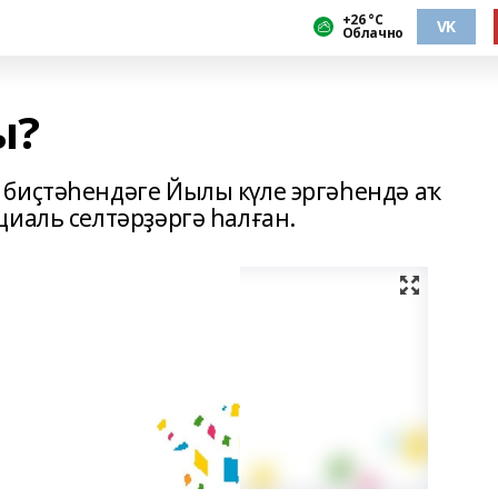
+26 °С
VK
Облачно
ы?
биҫтәһендәге Йылы күле эргәһендә аҡ
циаль селтәрҙәргә һалған.