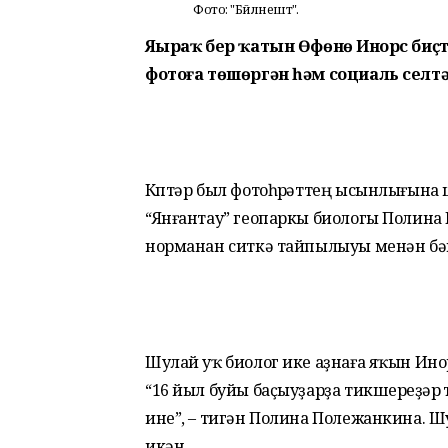
Фото: "Бәйләнештә".
Яңыраҡ бер ҡатын Өфөнөң Инорс би
фотоға төшөргән һәм социаль селтә
Күптәр был фотоһүрәттең ысынлығына
“Янғантау” геопаркы биологы Полина
норманан ситкә тайпылыуы менән бәйл
Шулай уҡ биолог ике аҙнаға яҡын Инор
“16 йыл буйы баҫыуҙарҙа тикшереүҙәр 
ине”, – тигән Полина Полежанкина. Шу
икән.