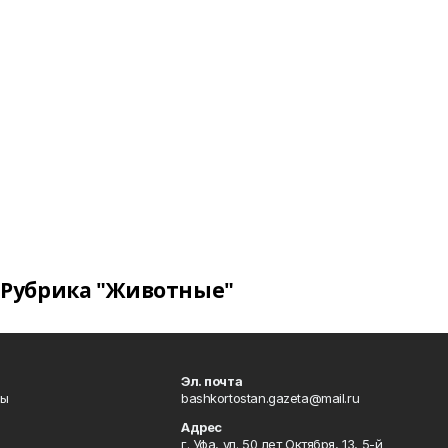
Рубрика "Животные"
Эл. почта
лы
bashkortostan.gazeta@mail.ru
Адрес
г. Уфа, ул. 50 лет Октября, 13, 5-й