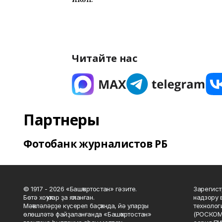
Читайте нас
Партнеры
Фотобанк журналистов РБ
© 1917 - 2026 «Башҡортостан» гәзите.
Зарегист
Бөтә хоҡуҡтар ҙа яҡланған.
надзору 
Мәҡәләләрҙе күсереп баҫҡанда, йә уларҙы
технолог
өлөшләтә файҙаланғанда «Башҡортостан»
(РОСКОМ