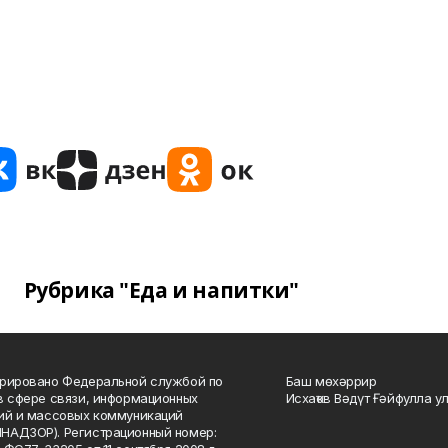
Рубрика "Еда и напитки"
рировано Федеральной службой по
Баш мөхәррир
в сфере связи, информационных
Исхаҡов Вәдүт Ғәйфулла у
ий и массовых коммуникаций
НАДЗОР). Регистрационный номер: