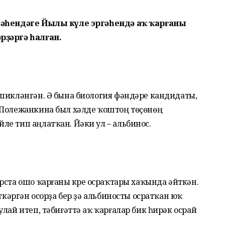
ҫтәһендәге Йылы күле эргәһендә аҡ ҡарғаны
рҙәргә һалған.
 шикләнгән. Ә бына биология фәндәре кандидаты,
 Полежанкина был хәлде ҡоштоң төҫөнөң
е тип аңлатҡан. Йәки ул – альбинос.
ста ошо ҡарғаны күреү осраҡтары хаҡында әйткән.
үткәргән осорҙа бер ҙә альбиносты осратҡан юҡ
лай итеп, тәбиғәттә аҡ ҡарғалар бик һирәк осрай