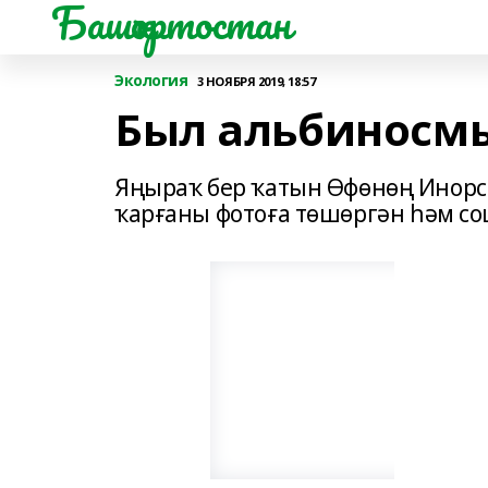
Башҡортостан
Экология
3 НОЯБРЯ 2019, 18:57
Был альбиносм
Яңыраҡ бер ҡатын Өфөнөң Инорс 
ҡарғаны фотоға төшөргән һәм со