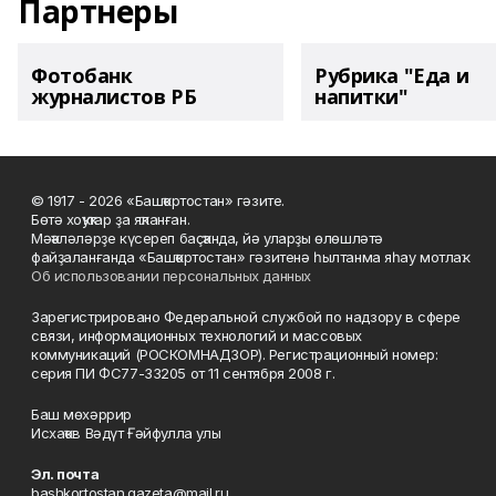
Партнеры
Фотобанк
Рубрика "Еда и
журналистов РБ
напитки"
© 1917 - 2026 «Башҡортостан» гәзите.
Бөтә хоҡуҡтар ҙа яҡланған.
Мәҡәләләрҙе күсереп баҫҡанда, йә уларҙы өлөшләтә
файҙаланғанда «Башҡортостан» гәзитенә һылтанма яһау мотлаҡ.
Об использовании персональных данных
Зарегистрировано Федеральной службой по надзору в сфере
связи, информационных технологий и массовых
коммуникаций (РОСКОМНАДЗОР). Регистрационный номер:
серия ПИ ФС77-33205 от 11 сентября 2008 г.
Баш мөхәррир
Исхаҡов Вәдүт Ғәйфулла улы
Эл. почта
bashkortostan.gazeta@mail.ru