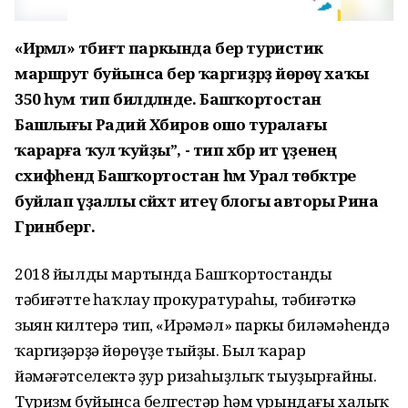
«Ирәмәл» тәбиғәт паркында бер туристик
маршрут буйынса бер ҡаргиҙәрҙә йөрөү хаҡы
350 һум тип билдәләнде. Башҡортостан
Башлығы Радий Хәбиров ошо туралағы
ҡарарға ҡул ҡуйҙы”, - тип хәбәр итә үҙенең
сәхифәһендә Башҡортостан һәм Урал төбәктәре
буйлап үҙаллы сәйәхәт итеү блогы авторы Рина
Гринберг.
2018 йылдың мартында Башҡортостандың
тәбиғәтте һаҡлау прокуратураһы, тәбиғәткә
зыян килтерә тип, «Ирәмәл» паркы биләмәһендә
ҡаргиҙәрҙә йөрөүҙе тыйҙы. Был ҡарар
йәмәғәтселектә ҙур ризаһыҙлыҡ тыуҙырғайны.
Туризм буйынса белгестәр һәм урындағы халыҡ