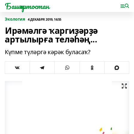
Башҡортостан
Экология
4 ДЕКАБРЯ 2019, 16:55
Ирәмәлгә ҡаргиҙәрҙә
артылырға теләһәң...
Күпме түләргә кәрәк буласаҡ?