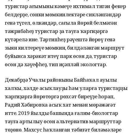
туристар ағымының кәмеүе ихтимал тигән фекер
белдерҙе, сөнки мөмкинлектәре сикләнгәндәр
генә түгел, өлкәндәр, саңғыла йөрөй белмәгән
тәжрибәһеҙ туристар ҙа тауға ҡаргиҙәргә
күтәрелә ине. Тәртипһеҙ рәүештә йөрөү генә
зыян килтереүе мөмкин, билдәләнгән маршрут
буйынса хәрәкәт итеү парк өсөн дә, туристар
өсөн дә хәүефһеҙ, тип иҫәпләй экологтар.
Декабрҙә Учалы районының Байһаҡал ауылы
халҡы, хәлде асыҡлауҙы һәм уларға туристарҙы
ҡаргиҙәргә йөрөтөргә рөхсәт биреүҙе һорап,
Радий Хәбировҡа асыҡ хат менән мөрәжәғәт
итте. 2019 йылдың башында ғалим-биологтар
тауға артылыу өсөн альтернатив маршруттар
төҙөнө. Махсус һаҡланған тәбиғәт биләмәләре