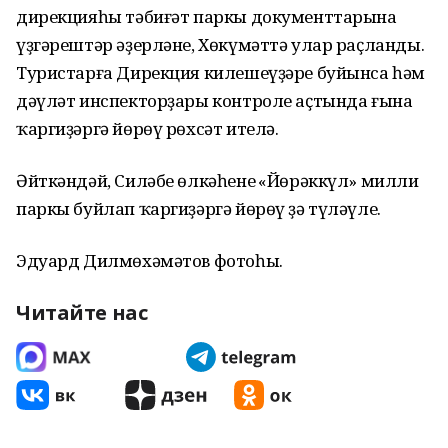
дирекцияһы тәбиғәт паркы документтарына
үҙгәрештәр әҙерләне, Хөкүмәттә улар раҫланды.
Туристарға Дирекция килешеүҙәре буйынса һәм
дәүләт инспекторҙары контроле аҫтында ғына
ҡаргиҙәргә йөрөү рөхсәт ителә.
Әйткәндәй, Силәбе өлкәһенең «Йөрәккүл» милли
паркы буйлап ҡаргиҙәргә йөрөү ҙә түләүле.
Эдуард Дилмөхәмәтов фотоһы.
Читайте нас