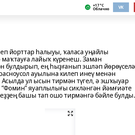
+17 °С
VK
Облачно
теп йорттар һалыуы, ҡаласа уңайлы
маҡтауға лайыҡ күренеш. Заман
өн булдырып, ең һыҙғанып эшләп йөрөүсел
расноусол ауылына килеп инеү менән
 Асылда ул ысын тирмән түгел, ә эшҡыуар
“Фомин” яуаплылығы сикләнгән йәмғиәте
еҙҙең башы тап ошо тирмәнгә бәйле булды