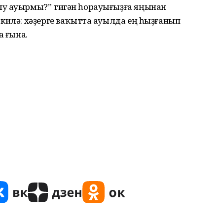
ыу ауырмы?” тигән һорауығыҙға яңынан
килә: хәҙерге ваҡытта ауылда ең һыҙғанып
а ғына.