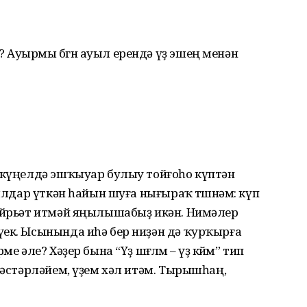
 Ауырмы бөгөн ауыл ерендә үҙ эшең менән
ң күңелдә эшҡыуар булыу тойғоһо күптән
йылдар үткән һайын шуға нығыраҡ төшөнәм: күп
 йөрьәт итмәй яңылышабыҙ икән. Нимәлер
үек. Ысынында иһә бер ниҙән дә ҡурҡырға
 әле? Хәҙер бына “Үҙ шөғөлөм – үҙ көйөм” тип
 хәстәрләйем, үҙем хәл итәм. Тырышһаң,