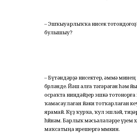
– Эшҡыуарлыҡҡа нисек тотон­доғоҙ?
булышыу?
– Бүтәндәрҙә нисектер, әммә мине
бөрөләнде. Йәш алға тәгәрәгән һәм 
осраҡта ниндәйҙер эшкә тотонорға
ҡамасаулаған йәки тотҡарлаған ке
ярамай. Күҙ ҡурҡа, ҡул эшләй, тиҙәрме
һөйөнәм. Барлыҡ мәсьәләләрҙе үҙем
маҡсатыңа ирешергә мөмкин.