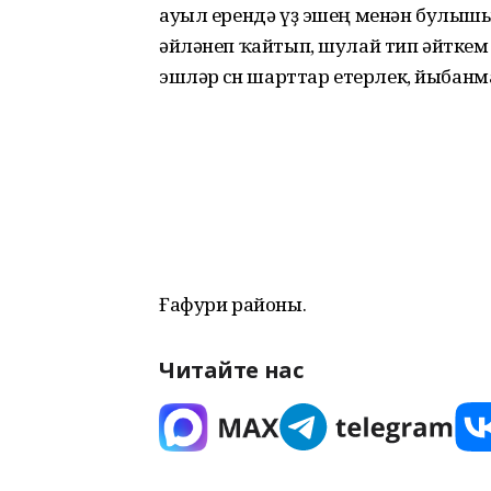
ауыл ерендә үҙ эшең менән булыш
әйләнеп ҡайтып, шулай тип әйткем 
эшләр өсөн шарттар етерлек, йыбанм
Ғафури районы.
Читайте нас