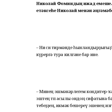
Николай Фоминдың ижад емеше.
етәксеһе Николай менән әңгәмәб
– Ни өсөн тирмәнде һынлан­дыр­ҙығ
күрергә тура килгәне бар ине.
– Минең эшмәкәрлегем кондитер-ҡа
эштең төп асылы ондоң сифатына бә
тебеҙҙең, икмәк бешереү эшенең из