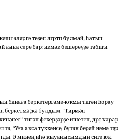
кәштәләргә теҙеп өлгөртөп булмай, һатып
й ғына сере бар: икмәк бешереүҙә тәбиғи
ын бинаға беркетергәме-юҡмы тигән һорау
леп, беркетмәҫкә булдым. “Тирмән
нәнес” тигән фекерҙәрҙе ишетеп, дөрөҫ ҡарар
ә, “Уға аҡса түккәнсе, бүтән берәй нәмә төҙөр
булды. Ә минең иһә ҡыуа­нысымдың сиге юҡ.