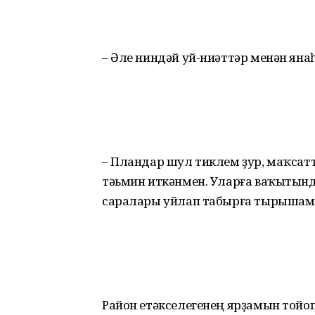
– Әле ниндәй уй-ниәттәр менән яна
– Пландар шул тиклем ҙур, маҡсат
тәьмин иткәнмен. Уларға ваҡытында
саралары уйлап табырға тырышам
Район етәкселегенең ярҙамын тойоп