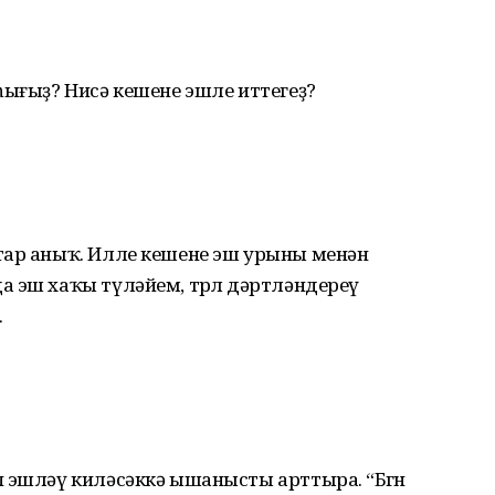
һығыҙ? Нисә кешене эшле иттегеҙ?
тар аныҡ. Илле кешене эш урыны менән
 эш хаҡы түләйем, төрлө дәртләндереү
.
 эшләү киләсәккә ышанысты арттыра. “Бөгөн