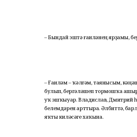
– Бындай эштә ғаиләнең яр­ҙамы, бер
– Ғаиләм – ҡәлғәм, таянысым, кәңәш
булып, бер­гәләшеп тормошҡа ашы
уҡ эшҡыуар. Владислав, Дмитрий һ
белемдәрен арттыра. Әлбиттә, ба
яҡты киләсәге хаҡына.