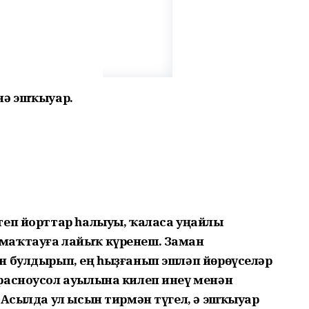
өнә эшҡыуар.
теп йорттар һалыуы, ҡаласа уңайлы
маҡтауға лайыҡ күренеш. Заман
н булдырып, ең һыҙғанып эшләп йөрөүселәр
расноусол ауылына килеп инеү менән
 Асылда ул ысын тирмән түгел, ә эшҡыуар