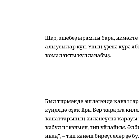
Шөкөр, эшебеҙ ырамлы бара, икмәкте 
алыусылар күп. Уның үҙенә күрә яба
ҡомалаҡты ҡулланабыҙ.
Был тирмәнде эшләгәндә ҡанаттар
күңелдә оҙаҡ йөрөнө. Бер ҡарарға ки
ҡанаттарының әйләнеүенә ҡарауы ки
ҡабул иткәнмен, тип уйлайым. Әлбитт
инең”, – тип кәңәш биреүселәр ҙә 