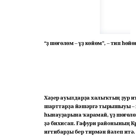
“Үҙ шөғөлөм – үҙ көйөм”, – тип һөй
Хәҙер ауылдарҙа халыҡтың ҙур и
шарттарҙа йәшәргә тырышыуы – 
һынауҙарына ҡарамай, үҙ шөғөлө
ҙә бихисап. Ғафури районының К
иғтибарҙы бер тирмән йәлеп итә.