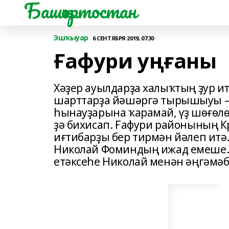
Башҡортостан
Эшҡыуар
6 СЕНТЯБРЯ 2019, 07:30
Ғафури уңғаны
Хәҙер ауылдарҙа халыҡтың ҙур и
шарттарҙа йәшәргә тырышыуы – 
һынауҙарына ҡарамай, үҙ шөғөл
ҙә бихисап. Ғафури районының К
иғтибарҙы бер тирмән йәлеп итә.
Николай Фоминдың ижад емеше. 
етәксеһе Николай менән әңгәмәб