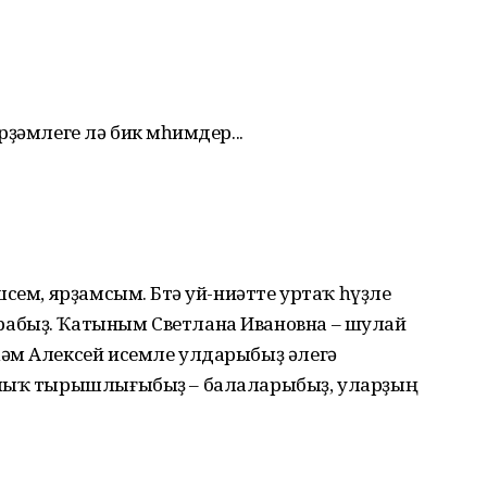
ҙәмлеге лә бик мөһим­дер...
сем, ярҙамсым. Бөтә уй-ниәтте уртаҡ һүҙле
рабыҙ. Ҡатыным Светлана Ивановна – шулай
әм Алексей исемле улдарыбыҙ әлегә
рлыҡ тырыш­лығыбыҙ – балаларыбыҙ, уларҙың