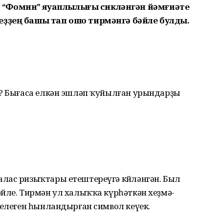
 “Фомин” яуаплылығы сикләнгән йәмғиәте
еҙҙең башы тап ошо тирмәнгә бәйле булды.
ыҙ? Бығаса елкән эшләп ҡуйылған урындарҙы
лас ризыҡтары етештереүгә көйләнгән. Был
йле. Тирмән ул халыҡҡа күрһәткән хеҙмә­
гелеген һынландырған символ кеүек.