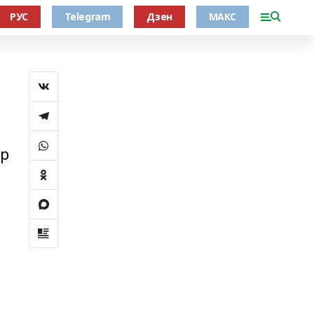
РУС
Telegram
Дзен
МАКС
әр
.