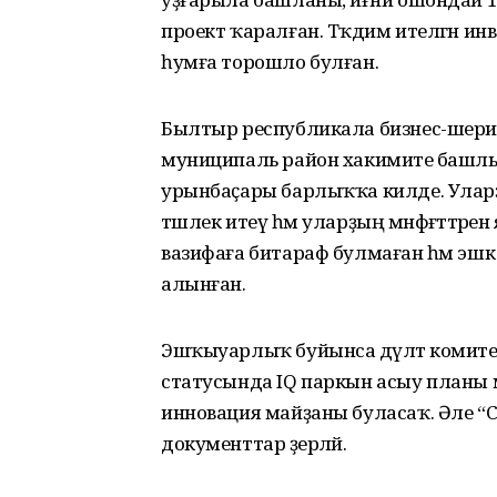
проект ҡаралған. Тәҡдим ителгән и
һумға торошло булған.
Былтыр республикала бизнес-шериф
муниципаль район хакимиәте башлы­
урынбаҫары барлыҡҡа килде. Уларҙ
тәшлек итеү һәм уларҙың мәнфә­ғәттәр
вазифаға битараф булмаған һәм эшк
алынған.
Эшҡыуарлыҡ буйынса дәүләт комитет
статусында IQ паркын асыу планы м
инновация майҙаны буласаҡ. Әле “
документтар әҙерләй.