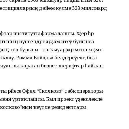
нвестиция­ларҙың дөйөм күләме 323 миллиард
тар институты формалашты. Хәҙер һәр
ғының йүнселдәргә ярҙам итеү буйынса
ың төп бурысы – эшҡыуарҙар менән хеҙмәт­
ен яҡлау. Римма Бойцова белдереүенсә, был
ә яуаплы ҡараған бизнес-шерифтар һайлап
ы рәйесе Өфөлә “Сколково” төбәк операторы
енән уртаҡлашты. Был проект үҙенсәлекле
Сколково”ның ҡеүәтле резиденттары