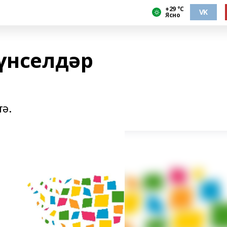
+29 °С
VK
Ясно
йүнселдәр
ә.