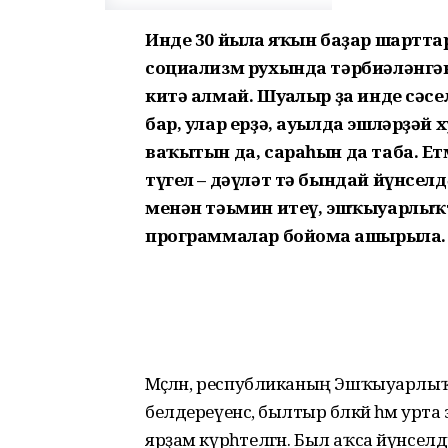
Инде 30 йылға яҡын баҙар шартт
социализм рухында тәрбиәләнгә
китә алмай. Шуғалыр ҙа инде сәсе
бар, улар ерҙә, ауылда эшләрҙәй 
ваҡытын да, сараһын да таба. Е
түгел – дәүләт тә бындай йүнселд
менән тәьмин итеү, эшҡыуарлыҡт
программалар бойомға ашырыла.
Мәҫәлән, республиканың Эшҡыуарлыҡ
белдереүенсә, былтыр бәләкәй һәм у
ярҙам күрһәтелгән. Был аҡса йүнсел­