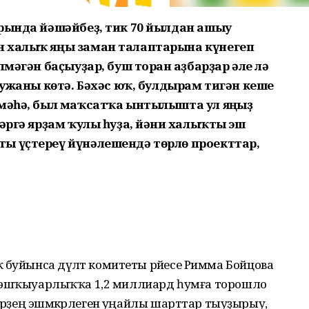
арында йәшәйбеҙ, тик 70 йылдан ашыу
н халыҡ яңы заман талаптарына күнегеп
лмәгән баҫыуҙар, буш торған аҙбарҙар әле лә
хужаны көтә. Бәхәс юҡ, булдырам тигән кеше
тмәһә, был маҡсатҡа ынтылышта ул яңғыҙ
әргә ярҙам ҡулы һуҙа, йәғни халыҡты эш
ы үҫтереү йүнәлешендә төрлө проекттар,
 буйынса дәүләт комитеты рәйесе Римма Бойцова
рта эшҡыуарлыҡҡа 1,2 мил­лиард һумға торошло
дәрҙең эшмәкәрлегенә уңайлы шарттар тыуҙырыу,