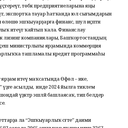
ҫтереүгә, төбәк предприятиеларына яңы
гә, экспортҡа тауар һатҡанда юл сығымдарын
п өлөшө эшҡыуарҙарға финанс, шул иҫәптән
лыҡ итеүгә ҡайтып ҡала. Финанслау
бәк лизинг компаниялары, Башҡортостандың
и үҫеш министрлығы ярҙамында коммерция
ҡыуарлыҡҡа ташламалы кредит программаһы
ә ярҙам итеү маҡса­тында Өфөлә – ике,
үҙәге асылды, ә инде 2024 йылға тиклем
ондай үҙәктәр эшләй башлаясаҡ, тип белдерә
е.
ттарҙа ла “Эшҡыуар­лыҡ сәғәте” даими
597 сарала 2965 эшҡыуар тәҡдим иткән 3267