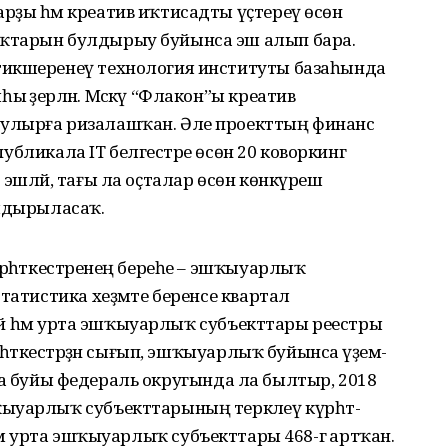
рҙы һәм креатив иҡти­садты үҫтереү өсөн
ҡ­тарын булдырыу буйынса эш алып бара.
икшеренеү технология институты база­һында
 әҙерләнә. Мәскәү “Флакон”ы креатив
улырға ризалашҡан. Әле проекттың финанс
спубликала IT бел­гестәре өсөн 20 коворкинг
 эшләй, тағы ла оҫталар өсөн көнкүреш
улдырыласаҡ.
үрһәткестәренең береһе – эшҡыуарлыҡ
татистика хеҙмәте беренсе квартал
әкәй һәм урта эш­ҡыуарлыҡ субъекттары реестры
рһәткестәрҙән сығып, эшҡыуарлыҡ буйынса әүҙем­
Волга буйы федераль округында ла былтыр, 2018
ыуарлыҡ субъект­та­рының теркәлеү күрһәт­
кәй һәм урта эш­ҡыуарлыҡ субъекттары 468-гә артҡан.