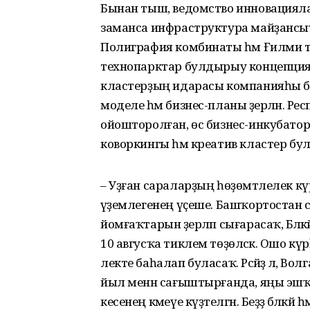
Бынан тыш, ведомство инно­вацияла
заманса инфраструктура майҙансы
Полиграфия комбинаты һәм Ғилми т
технопарктар булдырыу концеп­цияһы
кластерҙың идарасы компанияһы б
моделе һәм бизнес-планы әҙерләнә. Ре
ойош­торолған, өс бизнес-инкубатор
коворкингы һәм креатив кластер б
– Уҙған сараларҙың һөҙөмтә­лелек к
әүҙемлегенең үҫеше. Башҡортостан с
йомғаҡтарын әҙерләп сыға­расаҡ, Бәл
10 авгусҡа тиклем төҙөләсәк. Ошо кү
лекте баһалап буласаҡ. Рәсәйҙә лә, 
йыл менән сағыш­тырғанда, яңы эшҡ
кесенең кәмеүе күҙә­телгән. Беҙҙә бәлә