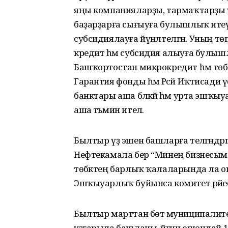
яңы компанияларҙы, тармаҡтарҙы ү
баҙарҙарға сығыуға булышлыҡ итеү
субсидиялауға йүнәлтелгән. Уның тө
кредит һәм субсидия алыуға булыш
Башҡортостан микрокредит һәм тө
Гарантия фонды һәм Рәсәй Иҡтисад
банктары аша бәләкәй һәм урта эш
аша тәьмин ителә.
Былтыр үҙ эшен башларға теләгәндәрг
Нефтекамала бер “Минең бизнесым” 
төбәктең барлыҡ ҡала­ла­рында ла ош
Эшҡыуарлыҡ буйынса комитет рәйес
Былтыр марттан бөтә муни­ципалите
уҙғарыла башланы, йәғни ошондай 1