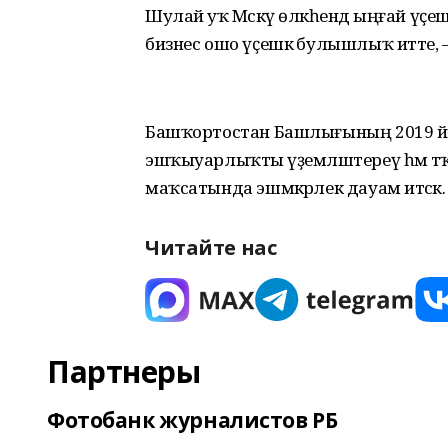
Шулай уҡ Мәскәү өлкәһендә ыңғай үҫеш
бизнес ошо үҫешкә булыш­лыҡ итте, 
Башҡортостан Башлы­ғының 2019 йы
эшҡыуар­лыҡты әүҙем­ләш­тереү һәм 
маҡсатында эшмәкәр­лек дауам итәсәк.
Читайте нас
Партнеры
Фотобанк журналистов РБ