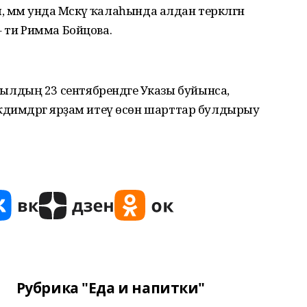
, әммә унда Мәскәү ҡалаһында алдан теркәлгән
– ти Римма Бойцова.
лдың 23 сентябрендәге Указы буйынса,
тәҡдимдәргә ярҙам итеү өсөн шарттар булдырыу
Рубрика "Еда и напитки"