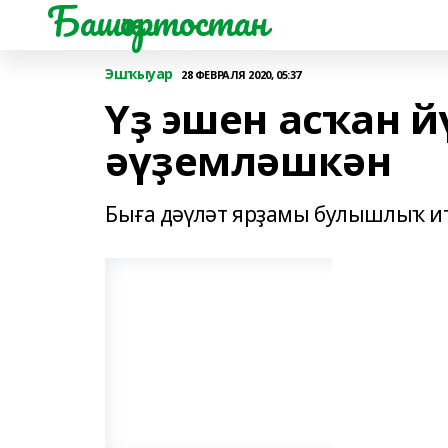
Башҡортостан
Эшҡыуар
28 ФЕВРАЛЯ 2020, 05:37
Үҙ эшен асҡан 
әүҙемләшкән
Быға дәүләт ярҙамы булышлыҡ ит