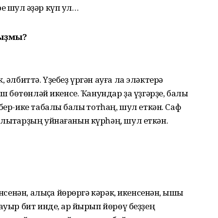
е шул ҡәҙәр күп ул…
ғыҙмы?
 әлбиттә. Үҙебеҙ үргән ауға ла эләктерә
аш бөтөнләй икенсе. Ҡанундар ҙа үҙгәрҙе, балыҡ
ер-ике табалыҡ балыҡ тотһаң, шул еткән. Саф
лыҡтарҙың уйнағанын күрһәң, шул еткән.
нсенән, алыҫҡа йөрөргә кәрәк, икенсенән, ҡышҡы
ауыр бит инде, ҡар йырып йөрөү беҙҙең