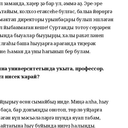
 заманда, хәҙер ҙә бар ул, әммә аҙ. Эре-эре
. Атайым, колхоз етәксеһе булғас, балыҡҡа йөрөргә
 – мәктәп ди­ректоры урынбаҫары булып эшләгән
ул йыбанмаған кеше! Суртанды тотоу серҙә­рен
ында быуалар быуҙырҙы, халыҡ рәхәт­лә­неп
лғаһы башҡа һыуҙарға ҡарағанда ти­ҙерәк
не. Һаман да уны һағынып бер булам.
цина университетында уҡыта, профессор.
ул нисек ҡарай?
уйҙырыу өсөн сыҡмайбыҙ инде. Миңә ҡалһа, һыу
баҫа, бар донъяңды онотоп, төрлө уйҙарға
мәгән күп мәсьәләләргә шунда яуап табам,
байтағына һыу буйында нигеҙ һалынды.