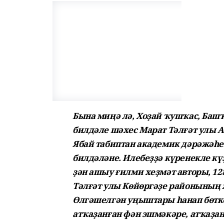
Бына миңә лә, Хоҙай ҡушҡас, Башҡ
билдәле шәхес Марат Тәлғәт улы 
Ябай табиптан академик дәрәжәһе
билдәләне. Илебеҙҙә күренекле кү
ҙән ашыу ғилми хеҙмәт авторы, 12
Тәлғәт улы Көйөргәҙе районының
Өлгәшелгән уңыштары һанап бөтк
атҡаҙанған фән эшмәкәре, атҡаҙа