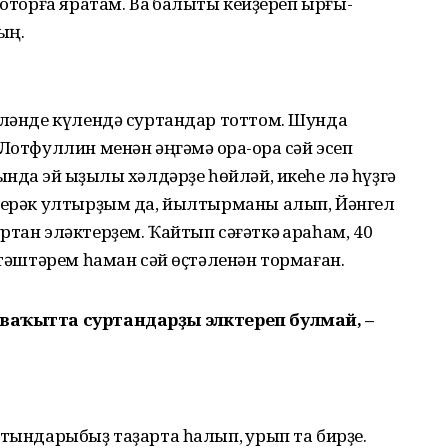
о­торға яратам. Ваҡ балыҡты кейҙереп ырғы­
ың.
Үләнде күлендә суртандар тоттом. Шунда
Лотфуллин менән әңгәмә ҡора-ҡора сәй эсеп
да эй ҡыҙыҡлы хәлдәрҙе һөйләй, икеһе лә һүҙгә
әҙерәк ултырҙым да, йылтырманы алып, Йәнгел
тан эләктерҙем. Ҡайтып сәғәткә ҡараһам, 40
птәштәрем һаман сәй өҫтәленән тормаған.
ваҡытта суртандарҙы эләктереп булмай, –
атындарыбыҙ таҙарта һалып, ҡурып та бирҙе.