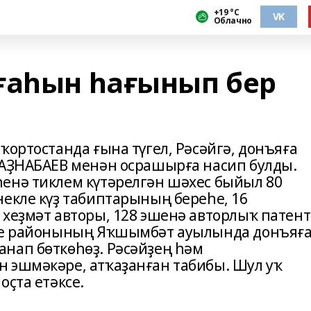
+19 °С
VK
Облачно
ғаһын һағынып бер
ҡортостанда ғына түгел, Рәсәйгә, донъяға
 АҘНАБАЕВ менән осрашырға насип булды.
енә тиклем күтәрелгән шәхес быйыл 80
некле күҙ табиптарының береһе, 16
 хеҙмәт авторы, 128 эшенә авторлыҡ патен
әҙе районының Яҡшымбәт ауылында донъяғ
нап бөткөһөҙ. Рәсәйҙең һәм
 эшмәкәре, атҡаҙанған табибы. Шул уҡ
оҫта етәксе.