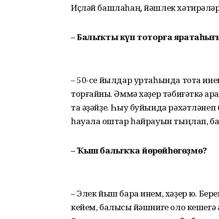
Иҫләй башлаһаң, йәшлек хәти­рәләр
– Балыҡты күп тоторға ярата­һы
– 50-се йылдар уртаһында тота инек,
торғайныҡ. Әммә хәҙер тәбиғәткә ҡар
та әҙәйҙе. Һыу буйында рәхәтләнеп б
һауала ҡоштар һайрауын тыңлап, ба
– Ҡыш балыҡҡа йөрөйһөгөҙмө?
– Элек йыш бара инем, хәҙер юҡ. Бере
кейем, балыҡсы йәшниге оло кешегә 