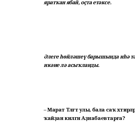
яратҡан ябай, оҫта етәксе.
Әлеге һөйләшеү барышында иһә тә
икәне лә асыҡланды.
– Марат Тәлғәт улы, бала саҡ хәтирә
ҡайҙан килгән Аҙнабаевтарға?