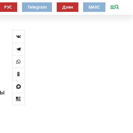
РУС
Telegram
Дзен
МАКС
ты
а