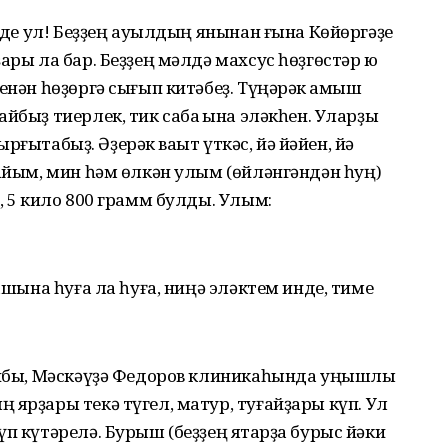
инде ул! Беҙҙең ауылдың янынан ғына Көйөргәҙе
ары ла бар. Беҙҙең мәлдә махсус һөҙгөстәр юҡ
енән һөҙөргә сығып китәбеҙ. Түңәрәк ҡамыш
йбыҙ тиерлек, тик сабаҡ ҡына эләкһен. Уларҙы
 ырғытабыҙ. Әҙерәк ваҡыт үткәс, йә йәйен, йә
тайым, мин һәм өлкән улым (өйләнгәндән һуң)
, 5 кило 800 грамм булды. Улым:
башына һуға ла һуға, ниңә эләктем инде, тиме
абибы, Мәскәүҙә Федоров клиникаһында уңышлы
 ярҙары текә түгел, матур, туғай­ҙары күп. Ул
п күтәрелә. Бурыш (беҙҙең яҡ­тарҙа бурыс йәки