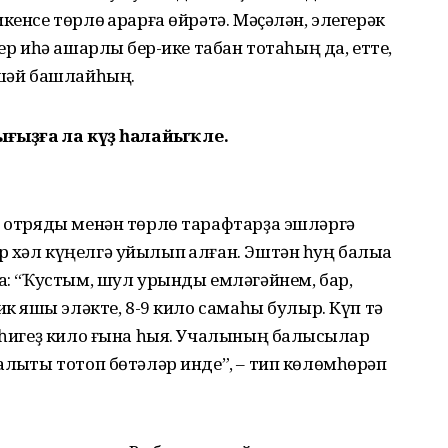
кенсе төрлө ҡарарға өйрәтә. Мәҫәлән, элегерәк
ер иһә ашарлыҡ бер-ике табан тотаһың да, етте,
әшәй башлайһың.
ығыҙға ла күҙ һалайыҡ әле.
р отряды менән төрлө тарафтарҙа эшләргә
хәл күңелгә уйылып ҡалған. Эштән һуң балыҡҡа
ла: “Ҡустым, шул урынды емләгәйнем, бар,
ик яҡшы эләкте, 8-9 кило самаһы булыр. Күп тә
а һигеҙ кило ғына һыя. Учалының балыҡсылар
алыҡты тотоп бөтәләр инде”, – тип көлөмһөрәп