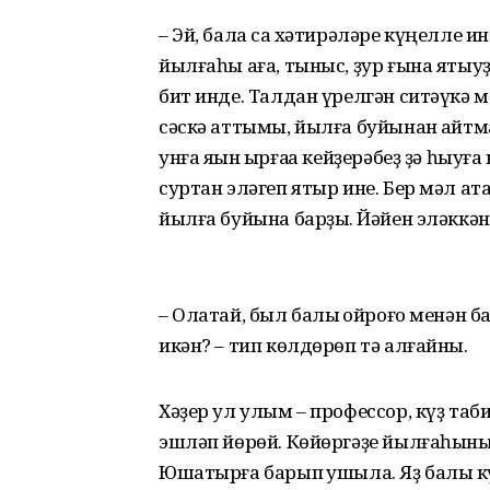
– Эй, бала саҡ хәтирәләре күңелле 
йылғаһы аға, тыныс, ҙур ғына ятыуҙ
бит инде. Талдан үрелгән ситәүкә м
сәскә аттымы, йылға буйынан ҡайтма
унға яҡын ырғаҡҡа кейҙерәбеҙ ҙә һыуға
суртан эләгеп ятыр ине. Бер мәл а
йылға буйына барҙыҡ. Йәйен эләккән
– Олатай, был балыҡ ҡойроғо менән 
икән? – тип көлдөрөп тә алғайны.
Хәҙер ул улым – профессор, күҙ т
эшләп йөрөй. Көйөргәҙе йылға­һының
Юшатырға барып ҡушыла. Яҙ балыҡ кү