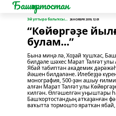
Башҡортостан
Эй ултыра балыҡсы...
26 НОЯБРЯ 2019, 12:01
“Көйөргәҙе йыл
булам…”
Бына миңә лә, Хоҙай ҡушҡас, Баш
билдәле шәхес Марат Тәлғәт улы
Ябай табиптан академик дәрәжәһ
йәшен билдәләне. Илебеҙҙә күре
монография, 500-ҙән ашыу ғилми
алған Марат Тәлғәт улы Көйөрг
килгән. Өлгәшелгән уңыштары һа
Башҡортостандың атҡаҙанған фән
ваҡытта тормошто яратҡан ябай, 