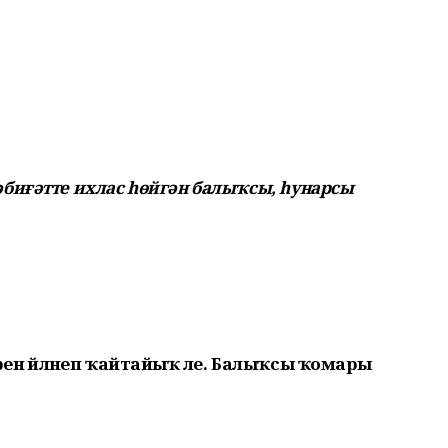
биғәтте ихлас һөйгән балыҡсы, һунарсы
ләренә әйләнеп ҡайтайыҡ әле. Балыҡсы ҡомары