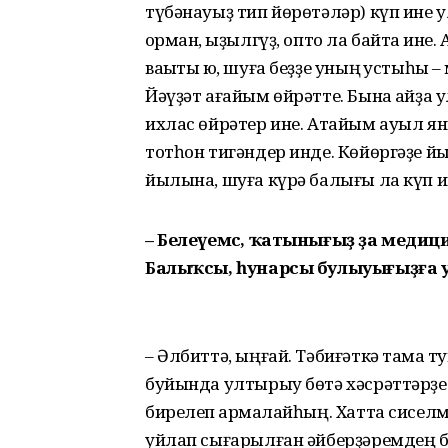
түбәнауыҙ тип йө­рөтәләр) күп ине ул
ҡорман, ҡыҙыл­гүҙ, опто ла байтаҡ ине
ваҡыты юҡ, шуға беҙҙе уның ҡустыһы
Йәүҙәт ағайым өйрәтте. Бына ҡайҙа 
ихлас өйрәтер ине. Атайым ауыл ян
тотһон тигәндер инде. Көйөр­гәҙе йы
йылына, шуға күрә балығы ла күп и
– Белеүемсә, ҡатынығыҙ ҙа меди
Балыҡсы, һунарсы булыуы­ғыҙға 
– Әлбиттә, ыңғай. Тәбиғәткә тамаҡ т
буйында ултырыу бөтә хәсрәттәрҙе 
бирелеп ҡармаҡлайһың. Хатта сисел
уйлап сығарылған әйбер­ҙәремдең 