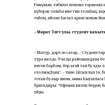
Ғөмүмән, тәбиғәт кешене тормошҡа и
күберәк эләкһә ине тип теләһәң, хәҙ
тиһең, яйлап һаҡсыл ҡараш менән й
– Марат Тәлғәт улы, студент ваҡыт
– Матур, дәртле саҡтар… Студентта
тура килде. Учалы районындағы бер 
китеп барһам, бер ағай тап булды 
отолмаҫһың”, – тине. Ысынлап та, б
тотҡан булыр инем, әммә һыуыт­ҡысҡ
бригадиры: “Өфөнән килеп беҙҙең б
ҡуйҙы.