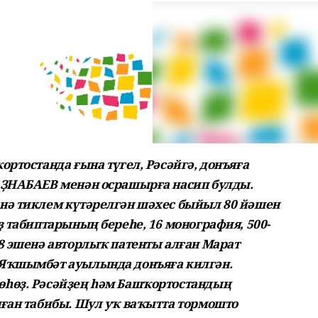
ортостанда ғына түгел, Рәсәйгә, донъяға
АҘНАБАЕВ менән осрашырға насип булды.
нә тиклем күтәрелгән шәхес быйыл 80 йәшен
ҙ табиптарының береһе, 16 монография, 500-
8 эшенә авторлыҡ патенты алған Марат
 Яҡшымбәт ауылында донъяға килгән.
өһөҙ. Рәсәйҙең һәм Башҡортостандың
нған табибы. Шул уҡ ваҡытта тормошто