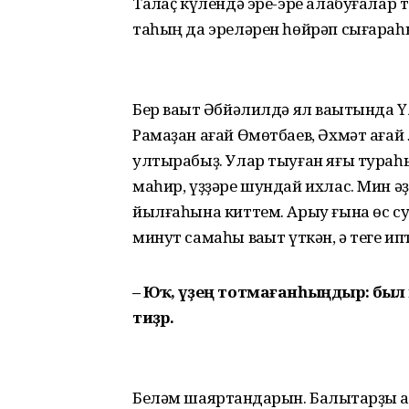
Талҡаҫ күлендә эре-эре алабуғалар т
таһың да эреләрен һөйрәп сыға­раһ
Бер ваҡыт Әбйәлилдә ял ваҡытында 
Рамаҙан ағай Өмөтбаев, Әхмәт ағай 
ултырабыҙ. Улар тыуған яғы тураһын
маһир, үҙҙәре шундай ихлас. Мин 
йылғаһына киттем. Арыу ғына өс сур
минут самаһы ваҡыт үткән, ә теге и
– Юҡ, үҙең тотмағанһыңдыр: был 
тиҙәр.
Беләм шаяртҡандарын. Балыҡтарҙы ҡ