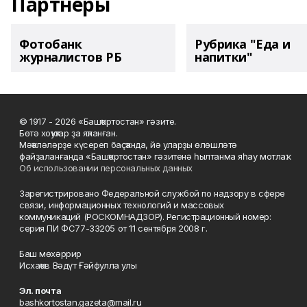
Партнеры
Фотобанк
Рубрика "Еда и
журналистов РБ
напитки"
© 1917 - 2026 «Башҡортостан» гәзите.
Бөтә хоҡуҡтар ҙа яҡланған.
Мәҡәләләрҙе күсереп баҫҡанда, йә уларҙы өлөшләтә
файҙаланғанда «Башҡортостан» гәзитенә һылтанма яһау мотлаҡ.
Об использовании персональных данных
Зарегистрировано Федеральной службой по надзору в сфере
связи, информационных технологий и массовых
коммуникаций (РОСКОМНАДЗОР). Регистрационный номер:
серия ПИ ФС77-33205 от 11 сентября 2008 г.
Баш мөхәррир
Исхаҡов Вәдүт Ғәйфулла улы
Эл. почта
bashkortostan.gazeta@mail.ru