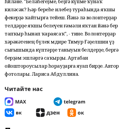
һөйләне. "Беләһегеҙме, беҙгә күпме ҡунаҡ
киләсәк? Һәр береһе илебеҙ тураһында яҡшы
фекерҙә ҡайтырға тейеш. Йәнә лә волонтерҙар
телдәрҙе яҡшы белеүен ғәмәли яҡтан йәнә бер
тапҡыр һынап ҡараясаҡ", - тине. Волонтерҙар
хәрәкәтенең бүлек мөдире Тимур Ғәҙелшин үҙ
сығышында күптәрҙе таныуын белдерҙе, бергә
берҙәм эшләргә саҡырҙы. Артабан
ойоштороусылар һорауҙарға яуап бирҙе. Автор
фотолары. Лариса Абдуллина.
Читайте нас