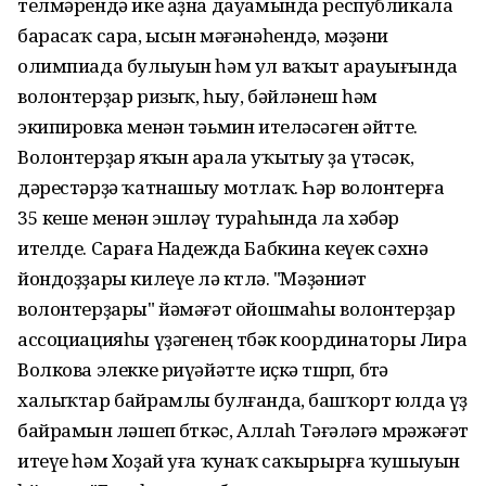
телмәрендә ике аҙна дауамында республикала
барасаҡ сара, ысын мәғәнәһендә, мәҙәни
олимпиада булыуын һәм ул ваҡыт арауығында
волонтерҙар ризыҡ, һыу, бәйләнеш һәм
экипировка менән тәьмин ителәсәген әйтте.
Волонтерҙар яҡын арала уҡытыу ҙа үтәсәк,
дәрестәрҙә ҡатнашыу мотлаҡ. Һәр волонтерға
35 кеше менән эшләү тураһында ла хәбәр
ителде. Сараға Надежда Бабкина кеүек сәхнә
йондоҙҙары килеүе лә көтөлә. "Мәҙәниәт
волонтерҙары" йәмәғәт ойошмаһы волонтерҙар
ассоциацияһы үҙәгенең төбәк координаторы Лира
Волкова элекке риүәйәтте иҫкә төшөрөп, бөтә
халыҡтар байрамлы булғанда, башҡорт юлда үҙ
байрамын өләшеп бөткәс, Аллаһ Тәғәләгә мөрәжәғәт
итеүе һәм Хоҙай уға ҡунаҡ саҡырырға ҡушыуын