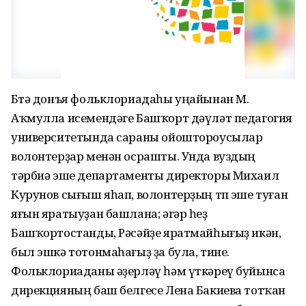
Бөтә донъя фольклориадаһы уңайынан М.
Аҡмулла исемендәге Башҡорт дәүләт педагогия
университетында сараны ойоштороусылар
волонтерҙар менән осрашты. Унда вуздың
тәрбиә эше департаменты директоры Михаил
Курунов сығыш яһап, волонтерҙың төп эше туған
яғын яратыуҙан башлана; әгәр һеҙ
Башҡортостанды, Рәсәйҙе яратмайһығыҙ икән,
был эшкә тотонмаһағыҙ ҙа була, тине.
Фольклориаданы әҙерләү һәм үткәреү буйынса
дирекцияның баш белгесе Лена Бакиева тотҡан