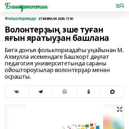
Башҡортостан
Фольклориада
27 ФЕВРАЛЯ 2020, 17:30
Волонтерҙың эше туған
яғын яратыуҙан башлана
Бөтә донъя фольклориадаһы уңайынан М.
Аҡмулла исемендәге Башҡорт дәүләт
педагогия университетында сараны
ойоштороусылар волонтерҙар менән
осрашты.