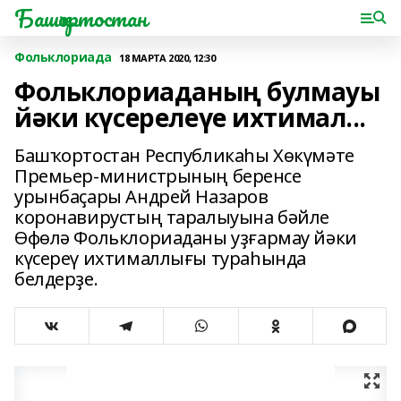
Башҡортостан
Фольклориада
18 МАРТА 2020, 12:30
Фольклориаданың булмауы
йәки күсерелеүе ихтимал...
Башҡортостан Республикаһы Хөкүмәте
Премьер-министрының беренсе
урынбаҫары Андрей Назаров
коронавирустың таралыуына бәйле
Өфөлә Фольклориаданы уҙғармау йәки
күсереү ихтималлығы тураһында
белдерҙе.