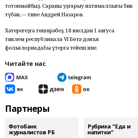
тотонмайбыҙ. Сараны уҙғарыу ихтималлығы бик
түбән, — тине Андрей Назаров.
Хәтерегеҙгә төшөрәбеҙ, 18 июлдән 1 авгусҡа
тиклем республикала VI Бөтә донъя
фольклориадаһы үтергә тейеш ине.
Читайте нас
Партнеры
Фотобанк
Рубрика "Еда и
журналистов РБ
напитки"