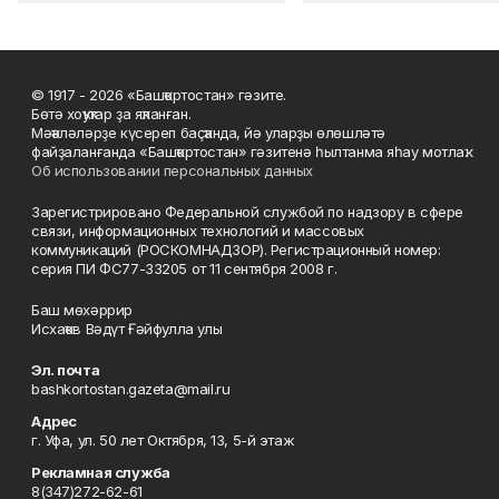
© 1917 - 2026 «Башҡортостан» гәзите.
Бөтә хоҡуҡтар ҙа яҡланған.
Мәҡәләләрҙе күсереп баҫҡанда, йә уларҙы өлөшләтә
файҙаланғанда «Башҡортостан» гәзитенә һылтанма яһау мотлаҡ.
Об использовании персональных данных
Зарегистрировано Федеральной службой по надзору в сфере
связи, информационных технологий и массовых
коммуникаций (РОСКОМНАДЗОР). Регистрационный номер:
серия ПИ ФС77-33205 от 11 сентября 2008 г.
Баш мөхәррир
Исхаҡов Вәдүт Ғәйфулла улы
Эл. почта
bashkortostan.gazeta@mail.ru
Адрес
г. Уфа, ул. 50 лет Октября, 13, 5-й этаж
Рекламная служба
8(347)272-62-61