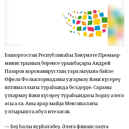
Башҡортостан Республикаһы Хөкүмәте Премьер-
министрының беренсе урынбаҫары Андрей
Назаров коронавирустың таралыуына бәйле
Өфөлә Фольклориаданы уҙғармау йәки күсереү
ихтималлығы тураһында белдерҙе. Сараны
үткәрмәү йәки күсереү тураһындағы һорау әлегә
асыҡ ҡала. Аныҡ ҡарар майҙа Мексикалағы
ултырышта ҡабул ителәсәк.
— Беҙ һаҡлыҡ күрһәтәбеҙ. Әлегә финанслауға