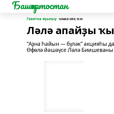
Башҡортостан
Гәзиткә яҙылыу
16 МАЯ 2019, 13:41
Ләлә апайҙы ҡ
“Аҙна һайын — бүләк” акцияһы д
Өфөлә йәшәүсе Ләлә Биишеваны ҡ