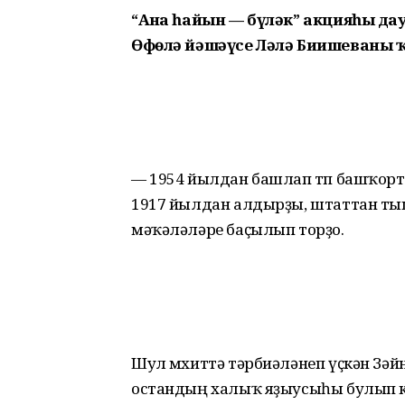
“Аҙна һайын — бүләк” акцияһы да
Өфөлә йәшәүсе Ләлә Биишеваны ҡот
— 1954 йылдан башлап төп башҡорт
1917 йылдан алдырҙы, штаттан тыш
мәҡәләләре баҫылып торҙо.
Шул мөхиттә тәрбиәләнеп үҫкән Зәй
остандың халыҡ яҙыусыһы булып к