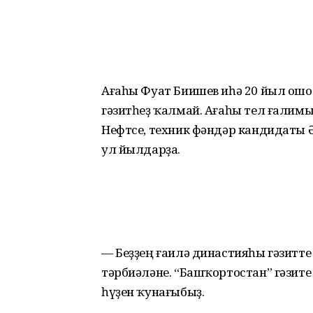
Ағаһы Фуат Биишев иһә 20 йыл ошо 
гәзитһеҙ ҡалмай. Ағаһы тел ғалим
Нефтсе, техник фәндәр кандидаты 
ул йылдарҙа.
— Беҙҙең ғаилә династияһы гәзитте
тәрбиәләне. “Башҡортостан” гәзит
һүҙен ҡунағыбыҙ.