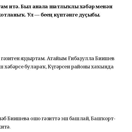
уам итә. Был аҙнала шатлыҡлы хәбәр менән
ланыҡ. Ул — беҙҙең күптәнге дуҫыбыҙ.
 гәзитен яҙҙыртам. Атайым Ғибаҙулла Биишев
 хәбәрсе булараҡ, Күгәрсен районы хаҡында
нәб Биишева ошо гәзиттә эш башлай, Баш­ҡорт­
итә.