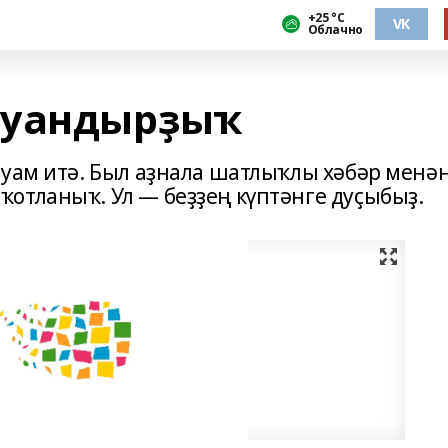
+25 °С
VK
Облачно
ыуандырҙыҡ
ауам итә. Был аҙнала шатлыҡлы хәбәр менә
отланыҡ. Ул — беҙҙең күптәнге дуҫыбыҙ.