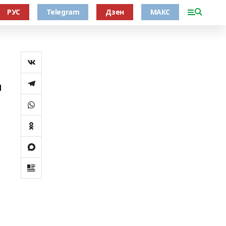
РУС
Telegram
Дзен
МАКС
н