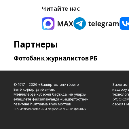
Читайте нас
Партнеры
Фотобанк журналистов РБ
© 1917 - 2026 «Башҡортостан» гәзите.
Зарегист
Бөтә хоҡуҡтар ҙа яҡланған.
надзору 
Мәҡәләләрҙе күсереп баҫҡанда, йә уларҙы
технолог
өлөшләтә файҙаланғанда «Башҡортостан»
(РОСКОМ
гәзитенә һылтанма яһау мотлаҡ.
серия ПИ
Об использовании персональных данных