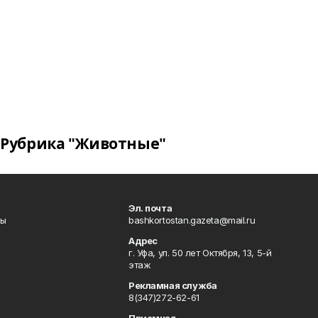
Рубрика "Животные"
Эл. почта
лы
bashkortostan.gazeta@mail.ru
Адрес
г. Уфа, ул. 50 лет Октября, 13, 5-й
этаж
Рекламная служба
8(347)272-62-61