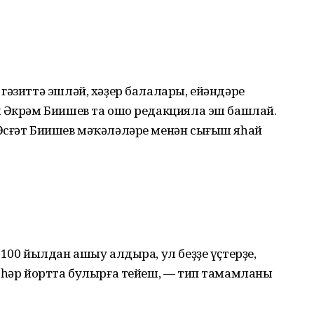
гәзиттә эшләй, хәҙер балалары, ейәндәре
ы Әкрәм Биишев та ошо редакцияла эш башлай.
Әсғәт Биишев мәҡәләләре менән сығыш яһай
 100 йылдан ашыу алдыра, ул беҙҙе үҫтерҙе,
е һәр йортта булырға тейеш, — тип тамамланы