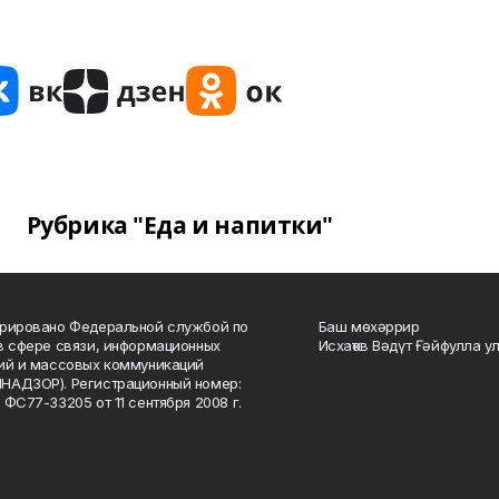
Рубрика "Еда и напитки"
рировано Федеральной службой по
Баш мөхәррир
в сфере связи, информационных
Исхаҡов Вәдүт Ғәйфулла у
ий и массовых коммуникаций
НАДЗОР). Регистрационный номер:
 ФС77-33205 от 11 сентября 2008 г.