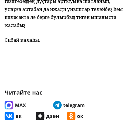
гәзитебеҙҙең дуҫтары артыуына шатланып,
уларға артабан да ижади уңыштар теләйбеҙ һәм
киләсәктә лә бергә булырбыҙ тигән ышаныста
ҡалабыҙ.
Сибай ҡалаһы.
Читайте нас