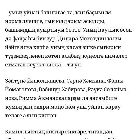
– Ҡумыҙ уйнай башлағас та, ҡан баҫымым
нормалләште, тын юлдарым асылды,
башымдың ауыртыуы бөттө. Уның һаулыҡ өсөн
дә файҙаһы бик ҙур. Дилара Мөхөтдин ҡыҙы
йәйге ялға китһә, уның ҡасан эшкә сығырын
түҙемһеҙләнеп көтөп алабыҙ, күңелгә нимәлер
етмәгән кеүек тойола, – ти ул.
Зәйтүнә Йәнюлдашева, Сәриә Хәмзина, Фәниә
Йомағолова, Вә­бинур Хәбирова, Рәүиә Сөләй­мә­
нова, Римма Аҡмановаларҙы ла ансамблгә
ҡумыҙҙың сихри моңо һәм уны уйнап ҡарау
теләге алып килгән.
Камиллыҡтың юҡтыр сиктәре, тигәндәй,