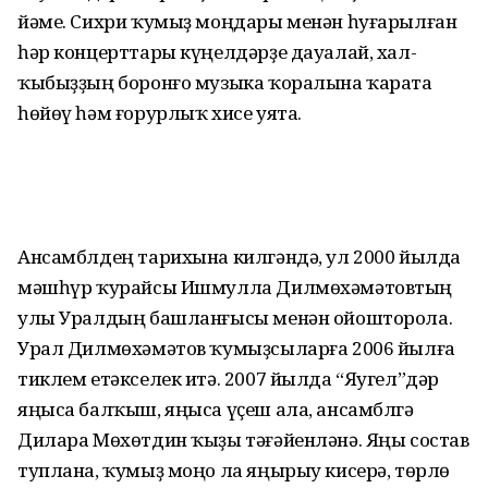
йәме. Сихри ҡу­мыҙ моңдары менән һуғарылған
һәр концерттары күңелдәрҙе дауалай, хал­
ҡыбыҙҙың боронғо музыка ҡора­лына ҡарата
һөйөү һәм ғорурлыҡ хисе уята.
Ансамблдең тарихына килгәндә, ул 2000 йылда
мәшһүр ҡурайсы Ишмулла Дилмөхәмәтовтың
улы Урал­дың башланғысы менән ойошторола.
Урал Дилмөхәмәтов ҡумыҙсыларға 2006 йылға
тиклем етәкселек итә. 2007 йылда “Яугел”дәр
яңыса бал­ҡыш, яңыса үҫеш ала, ансамблгә
Дилара Мөхөтдин ҡыҙы тәғәйенләнә. Яңы состав
туплана, ҡумыҙ моңо ла яңырыу кисерә, төрлө