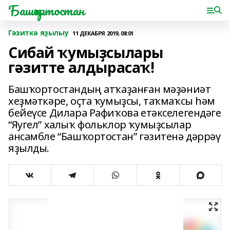
Башҡортостан
Гәзиткә яҙылыу
11 ДЕКАБРЯ 2019, 08:01
Сибай ҡумыҙсылары
гәзитте алдырасаҡ!
Башҡортостандың атҡаҙанған мәҙәниәт
хеҙмәткәре, оҫта ҡумыҙсы, таҡмаҡсы һәм
бейеүсе Дилара Рафиҡова етәкселегендәге
“Яугел” халыҡ фольклор ҡумыҙсылар
ансамбле “Башҡортостан” гәзитенә дәррәү
яҙылды.