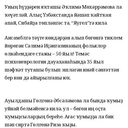
Уның һүҙҙәрен яҡташы Әҡлимә Мөхәррәмова ла
ҡеүәтләй. Алыҫ Үзбәкстанда йәшәп ҡайтҡан
апай, Сибайҙа төпләнгәс тә, “Яугел”гә килә.
Ансамблгә тәүге көндәрҙән алып бөгөнгә тиклем
йөрөгән Сәлимә Иҫәнғазинаның фольклор
өлкәһен­дәге стажы – 50 йыл! Темәс
психоневрология дауаханаһында 35 йыл
шәфҡәт туташы булып эшләгән инәй сәнғәттән
бер көн дә айырылғаны юҡ.
Ауылдашы Гөлгөнә Әбсәләмова ла бында ҡумыҙ
уйнай белмәйенсә килә, ул – бөгөн иң оҫта
ҡумыҙ­сыларҙың береһе. Ағас ҡумыҙҙа ла бик
шәп сиртә Гөлгөнә Риза ҡыҙы.