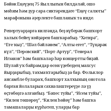
Бөйөк Еңеүҙең 75 йыллығын билдәләй, ошо
мөһим һәм ҙур сара сиктә­рендәге “Еңеү салюты”
марафонына әҙерлекте башланыҡ та инде.
Репертуарҙарға килгәндә, беҙ күберәк башҡорт
халыҡ бейеү көйҙәрен башҡарабыҙ. “Хәтирә”,
“Ете ҡыҙ”, “Шәл бәйләнем”, “Алты егет”, “Түңәрәк
күл”, “Перовский”, “Порт-Артур”, “Генерал
Игзаков” һәм башҡалар һәр концертты биҙәй.
Шулай уҡ байрамдар өсөн үҙебеҙҙең махсус
йырҙарыбыҙ, таҡмаҡ­та­ры­быҙ ҙа бар. Фольклор
ансамбле булараҡ, башҡорт халҡының онотола
барған йолаларын сәхнәләш­тереүҙе лә үҙ
өҫтөбөҙгә алғанбыҙ. “Бәпес туйы”, “Исем туйы”,
“Килен төшөрөү”, “Килен һөйөү” һәм башҡа
тамашаларҙы күрһәтеп, уларҙы бар