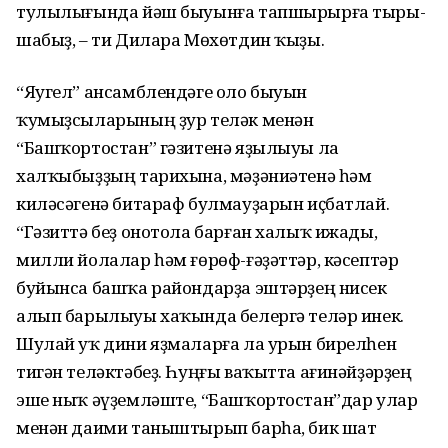
тулылығында йәш быуынға тап­шырырға тыры­
шабыҙ, – ти Дилара Мөхөтдин ҡыҙы.
“Яугел” ансамблендәге оло быуын
ҡумыҙсыларының ҙур теләк менән
“Башҡортостан” гәзитенә яҙылыуы ла
халҡыбыҙҙың тарихына, мәҙә­ниәтенә һәм
киләсәгенә битараф булмауҙарын иҫбатлай.
“Гәзиттә беҙ онотола барған халыҡ ижады,
милли йолалар һәм ғөрөф-ғәҙәттәр, кә­септәр
буйынса башҡа райондарҙа эштәрҙең нисек
алып барылыуы хаҡында белергә теләр инек.
Шулай уҡ дини яҙмаларға ла урын бирелһен
тигән теләктәбеҙ. Һуңғы ваҡытта ағинәйҙәрҙең
эше ныҡ әүҙемләште, “Башҡортостан”­дар улар
менән даими таныштырып барһа, бик шат