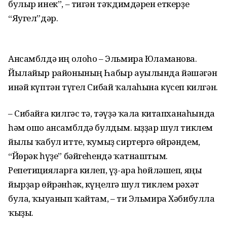
булыр инек”, – тигән тәҡдимдәрен еткерҙе
“Яугел”дәр.
Ансамблдә иң олоһо – Эльмира Юламанова.
Йылайыр районының Һабыр ауылында йәшәгән
инәй күптән түгел Сибай ҡалаһына күсеп килгән.
– Сибайға килгәс тә, тәүҙә ҡала китапханаһында
һәм ошо ансамблдә булдым. Ҡыҙҙар шул тиклем
йылы ҡабул итте, ҡумыҙ сиртергә өйрәндем,
“Йөрәк һүҙе” бәйгеһендә ҡатнаштым.
Репетицияларға килеп, үҙ-ара һөйләшеп, яңы
йырҙар өйрәнһәк, күңелгә шул тиклем рәхәт
була, ҡыуанып ҡайтам, – ти Эльмира Хәбибулла
ҡыҙы.