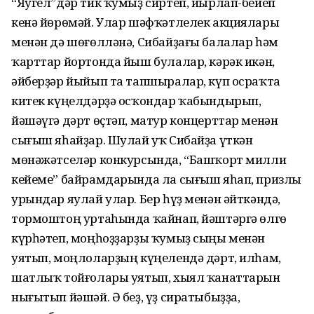
“Яугел”дәр тик ҡумыҙ сиртеп, йырлап-бейеп
кенә йөрөмәй. Улар шәфҡәтлелек акциялары
менән дә шөғөлләнә, Сибайҙағы балалар һәм
ҡарттар йортонда йыш булалар, кәрәк икән,
әйберҙәр йыйып та тапшыралар, күп осраҡта
китек күңелдәрҙә осҡондар ҡа­бындырып,
йәшәүгә дәрт өҫтәп, матур концерттар менән
сығыш яһайҙар. Шулай уҡ Сибайҙа үткән
мөнәжәтселәр конкурсында, “Баш­ҡорт милли
кейеме” байрамдарында ла сығыш яһап, призлы
урындар яулай улар. Бер һүҙ менән әйткәндә,
тормоштоң уртаһында ҡайнап, йәш­тәргә өлгө
күрһәтеп, моңһоҙҙарҙы ҡумыҙ сыңы менән
уятып, моңло­ларҙың күңелендә дәрт, илһам,
шатлыҡ тойғолары уятып, хыял ҡанаттарын
нығытып йәшәй. Ә беҙ, үҙ сиратыбыҙҙа,