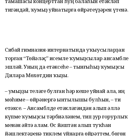
тамашасы концерттан һуң балаһын етәкләп
тигәндәй, ҡумыҙ уйнатырға өйрәтеүҙәрен үтенә.
Сибай гимназия-интернатында уҡыусыларҙан
торған “Төйәләҫ” исемле ҡумыҙсылар ансамбле
эшләй. Уның да етәксеһе – тын­ғыһыҙ ҡумыҙсы
Дилара Мөхөтдин ҡыҙы.
– Ҡумыҙҙы теләге булған һәр кеше уйнай ала, иң
мөһиме – өйрәнергә ынтылышы булһын, – ти
етәксе. – Ансамблде етәкләгәндән алып әллә
күпме ҡумыҙсы тәр­биәләнем, тип ҙур ғорурлыҡ
менән әйтә алам. Өс йәштән алып туҡһан
йәшлектәренә тиклем уйнарға өй­рәттем, бөгөн