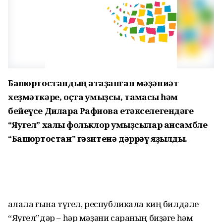
Башҡортостандың атҡаҙанған мәҙәниәт
хеҙмәткәре, оҫта ҡумыҙсы, таҡмаҡсы һәм
бейеүсе Дилара Рафиҡова етәкселегендәге
“Яугел” халыҡ фольклор ҡумыҙсылар ансамбле
“Башҡортостан” гәзитенә дәррәү яҙылды.
Ҡалала ғына түгел, республикала киң билдәле
“Яугел”дәр – һәр мәҙәни сараның биҙәге һәм