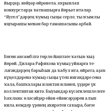
йырҙар, көйҙәр өйрәнелә, аҡрынлап
конкурстарҙа ҡатнашырға йөрьәт итәләр.
“Яугел”­дәр­ҙең ҡумыҙ сыңы серле, тылсымлы
яңғырашы менән бар тамашасыны арбай.
Бөгөн ансамблгә төрлө йәштәге ҡатын-ҡыҙ
йөрөй. Дилара Рафиҡова ҡумыҙ уйнарға те­
ләгәндәрҙең бары­һын да ҡабул итә, өйрәтә, аҙаҡ
кү­ңелдәренә ҡумыҙ сыңы үтеп ин­гәндәре генә
ҡала, башҡалары иләк­тән иләнеп, үҙҙәре үк
коллективтан китә. Быуындар күсәгилешлелеге
һаҡ­лана: өләсәйҙәр ейән-ейәнсәрҙәрен алып
килә, кемдер үҙенең әхирәтен саҡыра, бәғзе