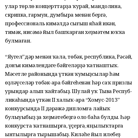
улар төрлө кон­церттарҙа ҡурай, мандолина,
скрипка, гармун, думбыра менән бергә,
профессиональ кимәлдә сығыш яһай икән,
тимәк, нисәмә йыл башҡарған хеҙмәтем юҡҡа
булмаған.
“Яугел”дәр менән ҡала, төбәк, рес­публика, Рәсәй,
донъя кимәлен­дәге бәйгеләрҙә ҡатнаштыҡ.
Мәсет­ле районында үткән ҡумыҙсылар һәм
өҙләүселәр төбәк-ара бәйге­һенән һәр саҡ призлы
урындар алып ҡайтабыҙ. Шулай уҡ Тыва Респуб­
ликаһында үткән II халыҡ-ара “Хомус-2013”
конкурсында II дәрәжә дипломға лайыҡ
булыуыбыҙ ҙа хеҙмәтебеҙгә оло баһа булды. Һәр
конкурста ҡатнашырға, үҫергә, яңылыҡтарға
ынтылырға тыры­шабыҙ. Киләһе йыл илебеҙ