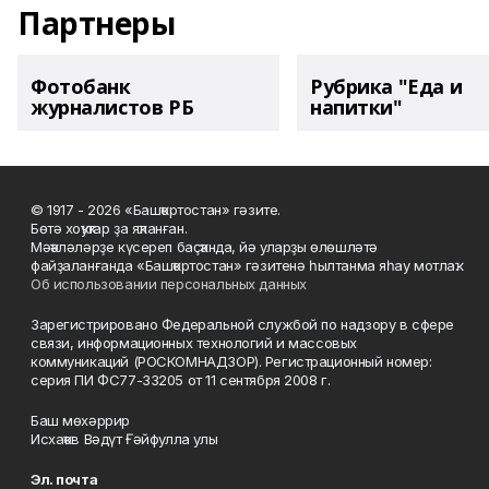
Партнеры
Фотобанк
Рубрика "Еда и
журналистов РБ
напитки"
© 1917 - 2026 «Башҡортостан» гәзите.
Бөтә хоҡуҡтар ҙа яҡланған.
Мәҡәләләрҙе күсереп баҫҡанда, йә уларҙы өлөшләтә
файҙаланғанда «Башҡортостан» гәзитенә һылтанма яһау мотлаҡ.
Об использовании персональных данных
Зарегистрировано Федеральной службой по надзору в сфере
связи, информационных технологий и массовых
коммуникаций (РОСКОМНАДЗОР). Регистрационный номер:
серия ПИ ФС77-33205 от 11 сентября 2008 г.
Баш мөхәррир
Исхаҡов Вәдүт Ғәйфулла улы
Эл. почта