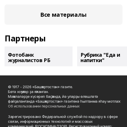
Все материалы
Партнеры
Фотобанк
Рубрика "Еда и
журналистов РБ
напитки"
© 1917 - 2026 «Башҡортостан» гәзите.
Бөтә хоҡуҡтар ҙа яҡланған.
Мәҡәләләрҙе күсереп баҫҡанда, йә уларҙы өлөшләтә
файҙаланғанда «Башҡортостан» гәзитенә һылтанма яһау мотлаҡ.
Об использовании персональных данных
Зарегистрировано Федеральной службой по надзору в сфере
связи, информационных технологий и массовых
коммуникаций (РОСКОМНАДЗОР). Регистрационный номер: