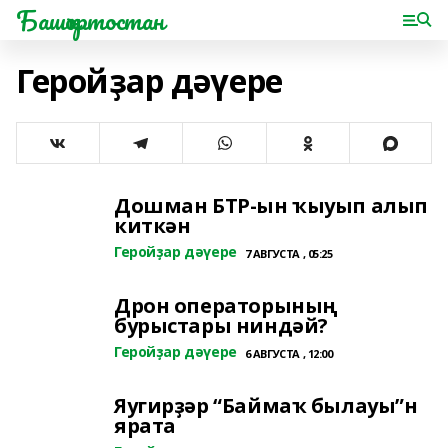
Башҡортостан
Геройҙар дәүере
Дошман БТР-ын ҡыуып алып
киткән
Геройҙар дәүере
7 АВГУСТА , 05:25
Дрон операторының
бурыстары ниндәй?
Геройҙар дәүере
6 АВГУСТА , 12:00
Яугирҙәр “Баймаҡ былауы”н
ярата