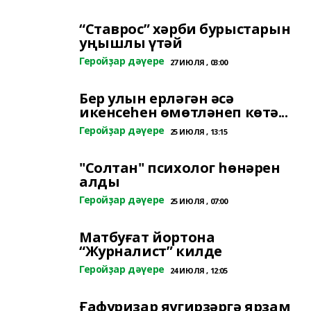
“Ставрос” хәрби бурыстарын
уңышлы үтәй
Геройҙар дәүере
27 ИЮЛЯ , 03:00
Бер улын ерләгән әсә
икенсеһен өмөтләнеп көтә...
Геройҙар дәүере
25 ИЮЛЯ , 13:15
"Солтан" психолог һөнәрен
алды
Геройҙар дәүере
25 ИЮЛЯ , 07:00
Матбуғат йортона
“Журналист” килде
Геройҙар дәүере
24 ИЮЛЯ , 12:05
Ғафуриҙар яугирҙәргә ярҙам