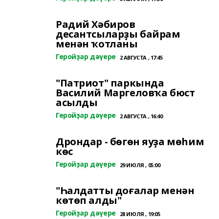
Радий Хәбиров
десантсыларҙы байрам
менән ҡотланы
Геройҙар дәүере
2 АВГУСТА , 17:45
"Патриот" паркында
Василий Маргеловҡа бюст
асылды
Геройҙар дәүере
2 АВГУСТА , 16:40
Дрондар - бөгөн яуҙа мөһим
көс
Геройҙар дәүере
29 ИЮЛЯ , 05:00
"Һалдатты доғалар менән
көтөп алды"
Геройҙар дәүере
28 ИЮЛЯ , 19:05