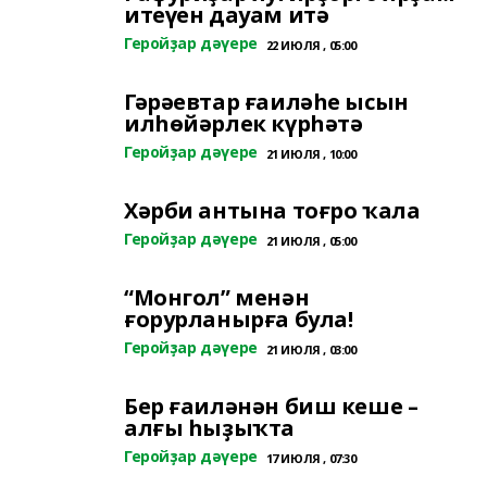
итеүен дауам итә
Геройҙар дәүере
22 ИЮЛЯ , 05:00
Гәрәевтар ғаиләһе ысын
илһөйәрлек күрһәтә
Геройҙар дәүере
21 ИЮЛЯ , 10:00
Хәрби антына тоғро ҡала
Геройҙар дәүере
21 ИЮЛЯ , 05:00
“Монгол” менән
ғорурланырға була!
Геройҙар дәүере
21 ИЮЛЯ , 03:00
Бер ғаиләнән биш кеше –
алғы һыҙыҡта
Геройҙар дәүере
17 ИЮЛЯ , 07:30