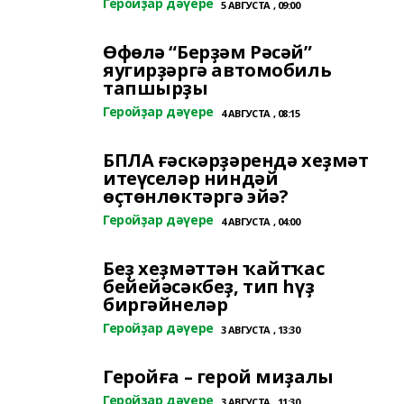
Геройҙар дәүере
5 АВГУСТА , 09:00
Өфөлә “Берҙәм Рәсәй”
яугирҙәргә автомобиль
тапшырҙы
Геройҙар дәүере
4 АВГУСТА , 08:15
БПЛА ғәскәрҙәрендә хеҙмәт
итеүселәр ниндәй
өҫтөнлөктәргә эйә?
Геройҙар дәүере
4 АВГУСТА , 04:00
Беҙ хеҙмәттән ҡайтҡас
бейейәсәкбеҙ, тип һүҙ
биргәйнеләр
Геройҙар дәүере
3 АВГУСТА , 13:30
Геройға – герой миҙалы
Геройҙар дәүере
3 АВГУСТА , 11:30