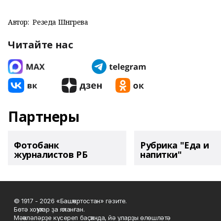
Автор:
Резеда Шәнгәрәева
Читайте нас
Партнеры
Фотобанк
Рубрика "Еда и
журналистов РБ
напитки"
© 1917 - 2026 «Башҡортостан» гәзите.
Бөтә хоҡуҡтар ҙа яҡланған.
Мәҡәләләрҙе күсереп баҫҡанда, йә уларҙы өлөшләтә