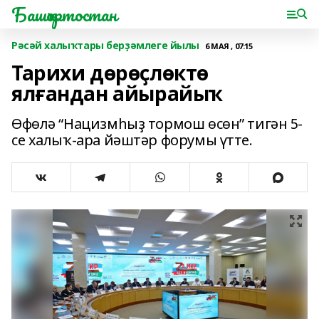
Башҡортостан
Рәсәй халыҡтары берҙәмлеге йылы
6 МАЯ , 07:15
Тарихи дөрөҫлөктө
ялғандан айырайыҡ
Өфөлә “Нацизмһыҙ тормош өсөн” тигән 5-
се халыҡ-ара йәштәр форумы үтте.