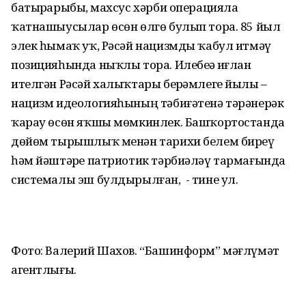
батырҙарыбыҙ, махсус хәрби операцияла
ҡатнашыусылар өсөн өлгө булып тора. 85 йыл
элек һымаҡ уҡ, Рәсәй нацизмды ҡабул итмәү
позицияһында ныҡлы тора. Илебеҙҙә иғлан
ителгән Рәсәй халыҡтары берҙәмлеге йылы –
нацизм идеологияһының тәбиғәтенә тәрәнерәк
ҡарау өсөн яҡшы мөмкинлек. Башҡортостанда
дөйөм тырышлыҡ менән тарихи белем биреү
һәм йәштәрҙе патриотик тәрбиәләү тармағында
системалы эш булдырылған, - тине ул.
Фото: Валерий Шахов. “Башинформ” мәғлүмәт
агентлығы.