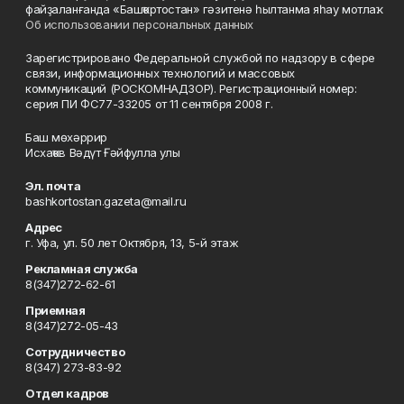
файҙаланғанда «Башҡортостан» гәзитенә һылтанма яһау мотлаҡ.
Об использовании персональных данных
Зарегистрировано Федеральной службой по надзору в сфере
связи, информационных технологий и массовых
коммуникаций (РОСКОМНАДЗОР). Регистрационный номер:
серия ПИ ФС77-33205 от 11 сентября 2008 г.
Баш мөхәррир
Исхаҡов Вәдүт Ғәйфулла улы
Эл. почта
bashkortostan.gazeta@mail.ru
Адрес
г. Уфа, ул. 50 лет Октября, 13, 5-й этаж
Рекламная служба
8(347)272-62-61
Приемная
8(347)272-05-43
Сотрудничество
8(347) 273-83-92
Отдел кадров