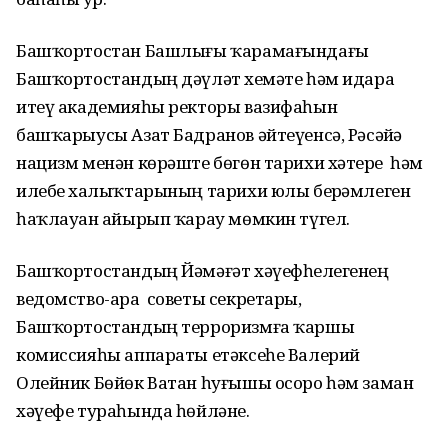
Башҡортостан Башлығы ҡарамағындағы
Башҡортостандың дәүләт хеҙмәте һәм идара
итеү академияһы ректоры вазифаһын
башҡарыусы Азат Бадранов әйтеүенсә, Рәсәйҙә
нацизм менән көрәште бөгөн тарихи хәтерҙе һәм
илебеҙ халыҡтарының тарихи юлы берҙәмлеген
һаҡлауҙан айырып ҡарау мөмкин түгел.
Башҡортостандың Йәмәғәт хәүефһеҙлегенең
ведомство-ара советы секретары,
Башҡортостандың терроризмға ҡаршы
комиссияһы аппараты етәксеһе Валерий
Олейник Бөйөк Ватан һуғышы осоро һәм заман
хәүефе тураһында һөйләне.