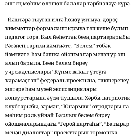
эштең мөһим өлөшөн балалар тәрбиәләүҙә күрә.
- Йәштәрҙә тыуған илгә һөйөү уятыуҙа, дөрөҫ
ҡиммәттәр формалаштырыуҙа төп кеше булып
педагог тора. Был йәһәттән беҙҙең партнерҙарыбыҙ
Рәсәйҙең тарихи йәмғиәте, “Белем” төбәк
йәмғиәте һәм башҡа ойошмалар менән ҙур эш
алып барыла. Беҙҙең белем биреү
учреждениелары “Күпме ваҡыт үтеүгә
ҡарамаҫтан” федераль проектына, тикшеренеү
эштәре һәм музей экспозициялары
конкурстарына әүҙем ҡушыла. Хәрби-патриотик
клубтарыбыҙ, эҙәрмән, “Юнармия” отрядтары ла
мөһим роль уйнай. Барлыҡ белем биреү
ойошмаларындағы “Герой партаһы”, “Батырҙар
менән диалогтар” проекттарын тормошҡа