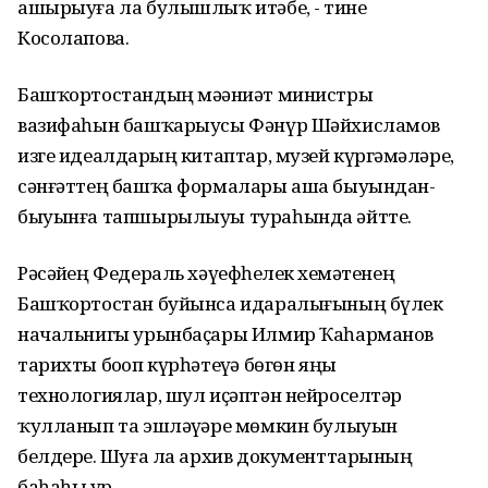
ашырыуға ла булышлыҡ итәбеҙ, - тине
Косолапова.
Башҡортостандың мәҙәниәт министры
вазифаһын башҡарыусы Фәнүр Шәйхисламов
изге идеалдарҙың китаптар, музей күргәҙмәләре,
сәнғәттең башҡа формалары аша быуындан-
быуынға тапшырылыуы тураһында әйтте.
Рәсәйҙең Федераль хәүефһеҙлек хеҙмәтенең
Башҡортостан буйынса идаралығының бүлек
начальнигы урынбаҫары Илмир Ҡаһарманов
тарихты боҙоп күрһәтеүҙә бөгөн яңы
технологиялар, шул иҫәптән нейроселтәр
ҡулланып та эшләүҙәре мөмкин булыуын
белдерҙе. Шуға ла архив документтарының
баһаһы ҙур.