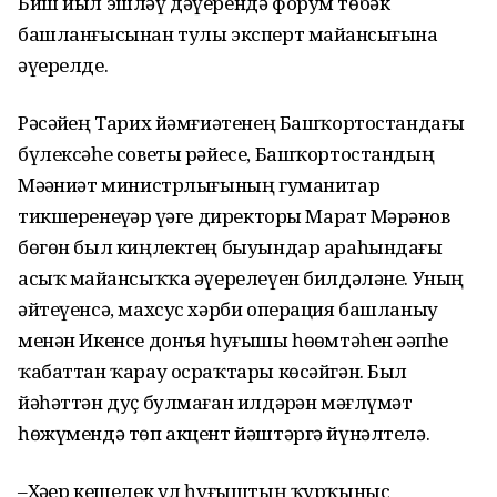
Биш йыл эшләү дәүерендә форум төбәк
башланғысынан тулы эксперт майҙансығына
әүерелде.
Рәсәйҙең Тарих йәмғиәтенең Башҡортостандағы
бүлексәһе советы рәйесе, Башҡортостандың
Мәҙәниәт министрлығының гуманитар
тикшеренеүҙәр үҙәге директоры Марат Мәрҙәнов
бөгөн был киңлектең быуындар араһындағы
асыҡ майҙансыҡҡа әүерелеүен билдәләне. Уның
әйтеүенсә, махсус хәрби операция башланыу
менән Икенсе донъя һуғышы һөҙөмтәһен әҙәпһеҙ
ҡабаттан ҡарау осраҡтары көсәйгән. Был
йәһәттән дуҫ булмаған илдәрҙән мәғлүмәт
һөжүмендә төп акцент йәштәргә йүнәлтелә.
–Хәҙер кешелек ул һуғыштың ҡурҡыныс