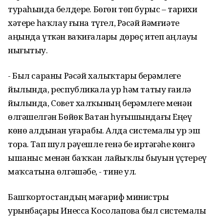
тураһында белдерҙе. Бөгөн төп бурыс – тарихи
хәтерҙе һаҡлау ғына түгел, Рәсәй йәмғиәте
аңында үткән ваҡиғаларҙы дөрөҫ итеп аңлауҙы
нығытыу.
- Был сараны Рәсәй халыҡтары берҙәмлеге
йылында, республикала ҙур һәм татыу ғаилә
йылында, Совет халҡының берҙәмлеге менән
өлгәшелгән Бөйөк Ватан һуғышындағы Еңеү
көнө алдынан уҙғарабыҙ. Алда системалы ҙур эш
тора. Тап шул рәүешле генә беҙ иртәгәһе көнгә
ышаныс менән баҡҡан лайыҡлы быуын үҫтереү
маҡсатына өлгәшәбеҙ, - тине ул.
Башҡортостандың мәғариф министры
урынбаҫары Инесса Косолапова был системалы