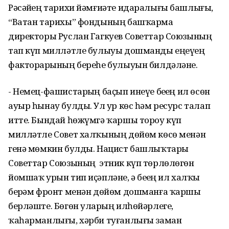
Рәсәйҙең тарихи йәмғиәте идаралығы башлығы,
“Ватан тарихы” фондының башҡарма
директоры Руслан Гагкуев Советтар Союзының
тап күп милләтле булыуы дошманды еңеүҙең
факторҙарының береһе булыуын билдәләне.
- Немец-фашистарҙың баҫып инеүе беҙҙең ил өсөн
ауыр һынау булды. Ул ҙур көс һәм ресурс талап
итте. Бындай һөжүмгә ҡаршы тороу күп
милләтле Совет халҡының дөйөм көсө менән
генә мөмкин булды. Нацист башлыҡтары
Советтар Союзының этник күп төрлөлөгөн
йомшаҡ урын тип иҫәпләне, ә беҙҙең ил халҡы
берҙәм фронт менән дөйөм дошманға ҡаршы
берләште. Бөгөн уларҙың илһөйәрлеге,
ҡаһарманлығы, хәрби туғанлығы заман