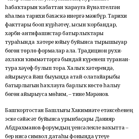
һабаҡтарын ҡабаттан ҡарауға йүнәлтелгән
яһалма тарихи бәхәскә инергә мәжбүр. Тарихи
факттарҙы боҙоп күрһәтеү, ысын ҡорбандар,
хәрби-антифашистар батырлыҡтары
тураһында хәтерҙе юйыу буйынса тырышыуҙар
бөгөн төрлө формалар ала. Традицион рухи-
әхлаҡи ҡиммәттәргә бындай күренеш туранан-
тура хәүеф булып тора. Халыҡ хәтерендә,
айырыуса йәш быуында атай-олатайҙарыбыҙ
батырлығын һаҡлауға барлыҡ көстө һалыу
бөгөн айырыуса мөһим, – тине Мәрҙәнов.
Башҡортостан Башлығы Хакимиәте етәксеһенең
эске сәйәсәт буйынса урынбаҫары Данияр
Абдрахманов форумдың үҙенсәлекле ваҡытта –
бер нисә символ датаһы фонында үтеүе