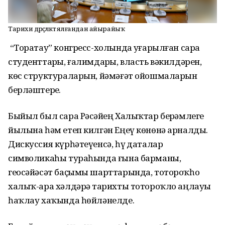
Тарихи дөрөҫлөктө ялғандан айырайыҡ
“Торатау” конгресс-холында уҙғарылған сара
студенттарҙы, ғалимдарҙы, власть вәкилдәрен,
көс структураларын, йәмәғәт ойошмаларын
берләштерҙе.
Быйыл был сара Рәсәйҙең Халыҡтар берҙәмлеге
йылына һәм етеп килгән Еңеү көнөнә арналды.
Дискуссия күрһәтеүенсә, һүҙ даталар
символикаһы тураһында ғына барманы,
геосәйәсәт баҫымы шарттарында, тотороҡһоҙ
халыҡ-ара хәлдәрҙә тарихты тотороҡло аңлауҙы
һаҡлау хаҡында һөйләнелде.