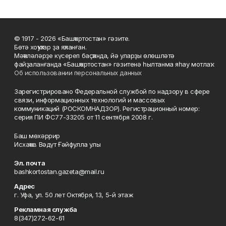
© 1917 - 2026 «Башҡортостан» гәзите.
Бөтә хоҡуҡтар ҙа яҡланған.
Мәҡәләләрҙе күсереп баҫҡанда, йә уларҙы өлөшләтә
файҙаланғанда «Башҡортостан» гәзитенә һылтанма яһау мотлаҡ.
Об использовании персональных данных
Зарегистрировано Федеральной службой по надзору в сфере
связи, информационных технологий и массовых
коммуникаций (РОСКОМНАДЗОР). Регистрационный номер:
серия ПИ ФС77-33205 от 11 сентября 2008 г.
Баш мөхәррир
Исхаҡов Вәдүт Ғәйфулла улы
Эл. почта
bashkortostan.gazeta@mail.ru
Адрес
г. Уфа, ул. 50 лет Октября, 13, 5-й этаж
Рекламная служба
8(347)272-62-61