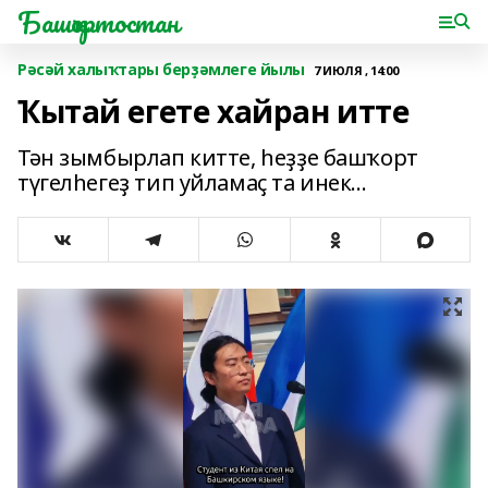
Башҡортостан
Рәсәй халыҡтары берҙәмлеге йылы
7 ИЮЛЯ , 14:00
Ҡытай егете хайран итте
Тән зымбырлап китте, һеҙҙе башҡорт
түгелһегеҙ тип уйламаҫ та инек...