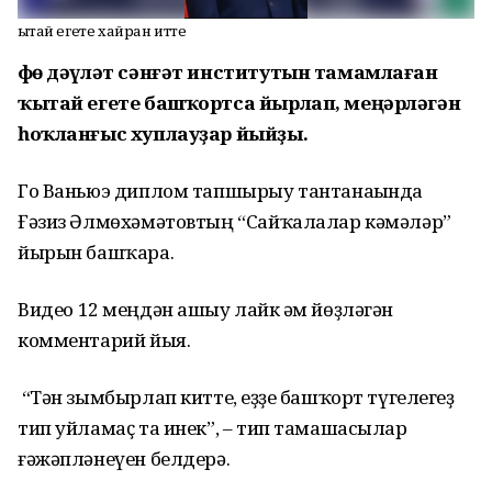
Ҡытай егете хайран итте
Өфө дәүләт сәнғәт институтын тамамлаған
ҡытай егете башҡортса йырлап, меңәрләгән
һоҡланғыс хуплауҙар йыйҙы.
Го Ваньюэ диплом тапшырыу тантанаһында
Ғәзиз Әлмөхәмәтовтың “Сайҡалалар кәмәләр”
йырын башҡара.
Видео
12 меңдән ашыу лайк һәм йөҙләгән
комментарий йыя.
“Тән зымбырлап китте, һеҙҙе башҡорт түгелһегеҙ
тип уйламаҫ та инек”, – тип тамашасылар
ғәжәпләнеүен белдерә.