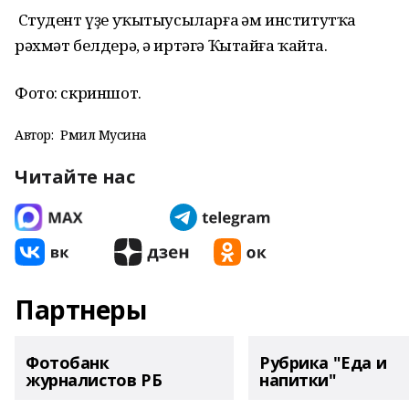
Студент
үҙе
уҡытыусыларға һәм институтҡа
рәхмәт белдерә, ә иртәгә Ҡытайға ҡайта.
Фото: скриншот.
Автор:
Рәмилә Мусина
Читайте нас
Партнеры
Фотобанк
Рубрика "Еда и
журналистов РБ
напитки"