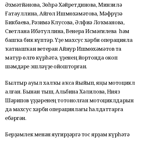
Әхмәтйәнова, Зөһрә Хәйретдинова, Минзилә
Ғатауллина, Айгөл Ишмөхәмәтова, Мәфрүзә
Бикбаева, Рәзимә Клусова, Әлфиә Лоҡманова,
Светлана Ибәтуллина, Венера Исмәғилева һәм
башҡа бик күптәр. Үҙе махсус хәрби операцияла
ҡатнашҡан ветеран Айнур Ишмөхәмәтов та
матур өлгө күрһәтә, үҙенең йортонда окоп
шәмдәре эшләүҙе ойошторған.
Былтыр ауыл халҡы аҡса йыйып, яңы мотоцикл
алған. Бынан тыш, Альбина Хәлилова, Нияз
Шәрипов үҙҙәренең тотонолған мотоциклдарын
да махсус хәрби операциялағы һалдаттарға
ебәргән.
Берҙәмлек менән яугирҙәргә тос ярҙам күрһәтә