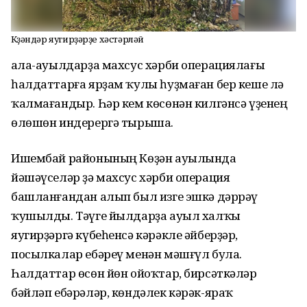
Көҙәндәр яугирҙәрҙе хәстәрләй
Ҡала-ауылдарҙа махсус хәрби операциялағы
һалдаттарға ярҙам ҡулы һуҙмаған бер кеше лә
ҡалмағандыр. Һәр кем көсөнән килгәнсә үҙенең
өлөшөн индерергә тырыша.
Ишембай районының Көҙән ауылында
йәшәүселәр ҙә махсус хәрби операция
башланғандан алып был изге эшкә дәррәү
ҡушылды. Тәүге йылдарҙа ауыл халҡы
яугирҙәргә күбеһенсә кәрәкле әйберҙәр,
посылкалар ебәреү менән мәшғүл була.
Һалдаттар өсөн йөн ойоҡтар, бирсәткәләр
бәйләп ебәрәләр, көндәлек кәрәк-яраҡ