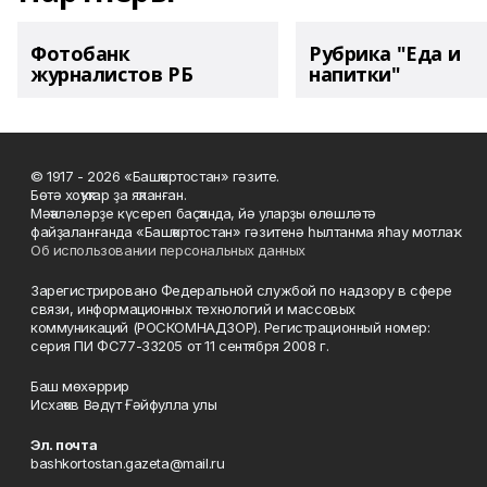
Фотобанк
Рубрика "Еда и
журналистов РБ
напитки"
© 1917 - 2026 «Башҡортостан» гәзите.
Бөтә хоҡуҡтар ҙа яҡланған.
Мәҡәләләрҙе күсереп баҫҡанда, йә уларҙы өлөшләтә
файҙаланғанда «Башҡортостан» гәзитенә һылтанма яһау мотлаҡ.
Об использовании персональных данных
Зарегистрировано Федеральной службой по надзору в сфере
связи, информационных технологий и массовых
коммуникаций (РОСКОМНАДЗОР). Регистрационный номер:
серия ПИ ФС77-33205 от 11 сентября 2008 г.
Баш мөхәррир
Исхаҡов Вәдүт Ғәйфулла улы
Эл. почта
bashkortostan.gazeta@mail.ru