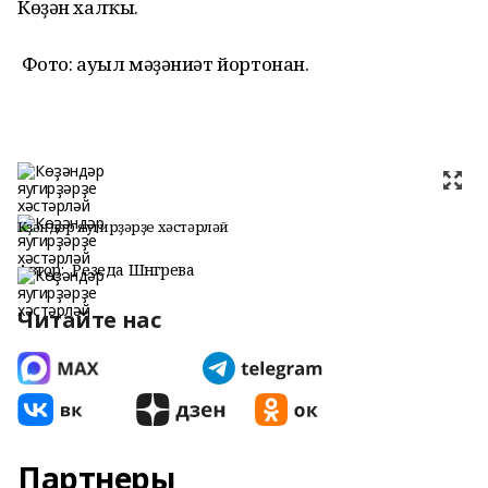
Көҙән халҡы.
Фото: ауыл мәҙәниәт йортонан.
Көҙәндәр яугирҙәрҙе хәстәрләй
Автор:
Резеда Шәнгәрәева
Читайте нас
Партнеры