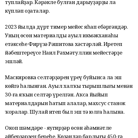
туплайҙар. Кәрәкле булған дарыуҙарҙы ла
күпләп оҙаталар.
2023 йылда дүрт тимер мейес яһап ебәргәндәр.
Уның өсөн материалды ауыл икмәкханаһы
етәксеһе Фирүзә Рәшитова хәстәрләй. Иретеп
йәбештереүсе Наил Рәхмәтуллин мейестәрҙе
эшләй.
Маскировка селтәрҙәрен үреү буйынса ла эш
көйгә һалынған. Ауыл халҡы тырышлығы менән
30-ға яҡын селтәр үрелгән. Аҡса йыйып
материалдарын һатып алалар, махсус станок
ҡоралар. Шулай итеп был эш тә юлға һалына.
Окоп шәмдәре - яугирҙәр өсөн әһәмиәтле
әйберҙәрҙең береһе. Көҙәндәр барлығы 450-гә