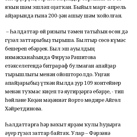
яҡын шәм эшләп оҙатҡан. Быйыл март-апрель
айҙарында ғына 200-ҙән ашыу шәм ҡойолған.
– Һалдаттар өй ризығы тәмен татыһын өсөн дә
гүзәл заттарыбыҙ тырыша. Былтыр сөсө күмәс
бешереп ебәрҙек. Был эш ауылдың
икмәкханаһында Фирүзә Рәшитова
етәкселегендә битрараф булмаған апайҙар
тырышлығы менән ойошторолдо. Уңған
апайҙарыбыҙ үткән йылда ҙур 109 контейнер
менән туҡмас киҫеп тә яугирҙәргә ебәрҙе, - тип
һөйләне Көҙән мәҙәниәт йорто мөдире Айгөл
Хәйретдинова.
Һалдаттарға һәр ваҡыт ярҙам ҡулы һуҙырға
әүер гүзәл заттар байтаҡ. Улар – Фәрзәнә