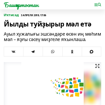
Башҡортостан
Иҡтисад
3 АПРЕЛЯ 2019, 17:06
Йылды туйҙырыр мәл етә
Ауыл хужалығы эшсәндәре өсөн иң мөһим
мәл – яҙғы сәсеү миҙгеле яҡынлаша.