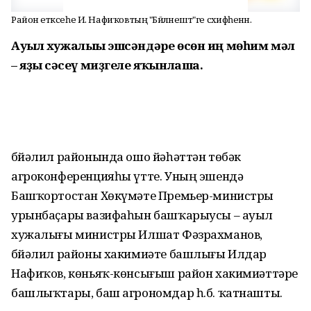
Район етәксеһе И. Нафиҡовтың "Бәйләнештә"ге сәхифәһенән.
Ауыл хужалығы эшсәндәре өсөн иң мөһим мәл
– яҙғы сәсеү миҙгеле яҡынлаша.
Әбйәлил районында ошо йәһәттән төбәк
агроконференцияһы үтте. Уның эшендә
Башҡортостан Хөкүмәте Премьер-министры
урынбаҫары вазифаһын башҡарыусы – ауыл
хужалығы министры Илшат Фәзрахманов,
Әбйәлил районы хакимиәте башлығы Илдар
Нафиҡов, көньяҡ-көнсығыш район хакимиәттәре
башлыҡтары, баш агрономдар һ.б. ҡатнашты.