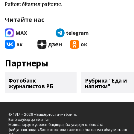
Район: Әбйәлил районы.
Читайте нас
Партнеры
Фотобанк
Рубрика "Еда и
журналистов РБ
напитки"
© 1917 - 2026 «Башҡортостан» гәзите.
Бөтә хоҡуҡтар ҙа яҡланған.
Мәҡәләләрҙе күсереп баҫҡанда, йә уларҙы өлөшләтә
файҙаланғанда «Башҡортостан» гәзитенә һылтанма яһау мотлаҡ.