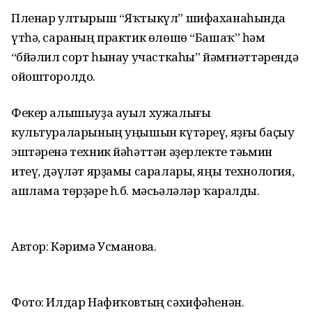
Пленар ултырыш “Яҡтыкүл” шифаханаһында
үтһә, сараның практик өлөшө “Башаҡ” һәм
“Әбйәлил сорт һынау участкаһы” йәмғиәттәрендә
ойошторолдо.
Фекер алышыуҙа ауыл хужалығы
культураларының уңышын күтәреү, яҙғы баҫыу
эштәренә техник йәһәттән әҙерлекте тәьмин
итеү, дәүләт ярҙамы саралары, яңы технология,
ашлама төрҙәре һ.б. мәсьәләләр ҡаралды.
Автор: Кәримә Усманова.
Фото: Илдар Нафиҡовтың сәхифәһенән.