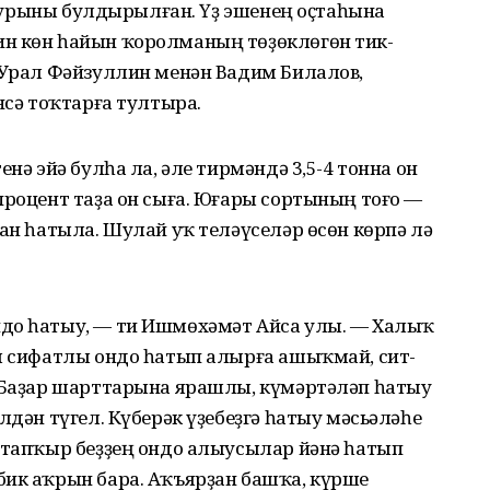
т урыны бул­дырылған. Үҙ эшенең оҫта­һына
ин көн һайын ҡоролманың төҙөклөгөн тик­
. Урал Фәйзуллин менән Вадим Билалов,
әнсә тоҡтарға тултыра.
енә эйә булһа ла, әле тирмәндә 3,5-4 тонна он
 процент таҙа он сыға. Юғары сортының тоғо —
дан һатыла. Шулай уҡ теләүселәр өсөн көрпә лә
ндо һатыу, — ти Ишмөхәмәт Айса улы. — Халыҡ
әм сифатлы ондо һатып алырға ашыҡмай, сит­
. Баҙар шарттарына ярашлы, күмәртәләп һатыу
лдән түгел. Күберәк үҙебеҙгә һатыу мәсьәләһе
р тапҡыр беҙҙең ондо алыусылар йәнә һатып
бик аҡрын бара. Аҡъяр­ҙан башҡа, күрше