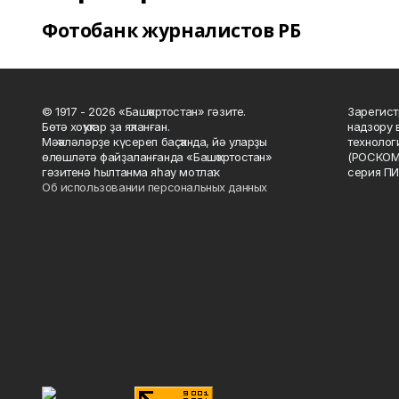
Фотобанк журналистов РБ
© 1917 - 2026 «Башҡортостан» гәзите.
Зарегист
Бөтә хоҡуҡтар ҙа яҡланған.
надзору 
Мәҡәләләрҙе күсереп баҫҡанда, йә уларҙы
технолог
өлөшләтә файҙаланғанда «Башҡортостан»
(РОСКОМ
гәзитенә һылтанма яһау мотлаҡ.
серия ПИ
Об использовании персональных данных