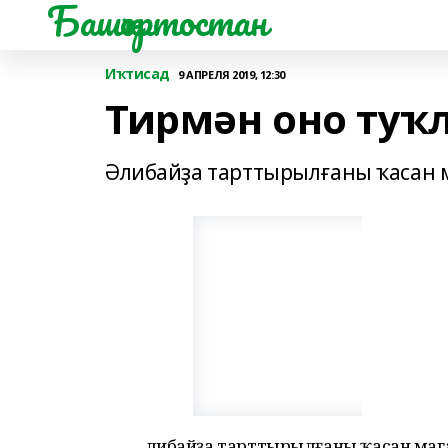
Башҡортостан
Иҡтисад
9 АПРЕЛЯ 2019, 12:30
Тирмән оно ту
Әлибайҙа тарттырылғаны ҡасан м
Әлибайҙа тарттырылғаны ҡасан маг