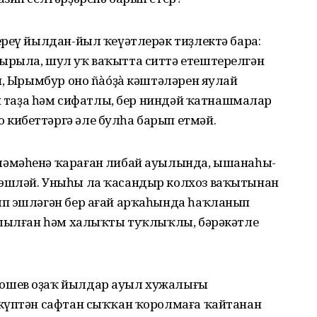
ереү йылдан-йыл ҡеүәтлерәк тиҙлектә бара:
ырыла, шул уҡ ваҡытта ситтә етештерелгән
н, Ырымбур оно ñàóҙà кәштәләрен яулай
ан таҙа һәм сифатлы, бер ниндәй ҡатнашмалар
кибеттәргә әле булһа барып етмәй.
әмәһенә ҡараған Әлибай ауылында, ышана­һы­
эшләй. Уныһы ла ҡасандыр колхоз ваҡытынан
ып эшләгән бер ағай арҡаһында һаҡланып
ушылған һәм халыҡты туҡ­лыҡлы, бәрәкәтле
рошев оҙаҡ йылдар ауыл хужалығы
күптән сафтан сыҡҡан ҡоролмаға ҡайтанан