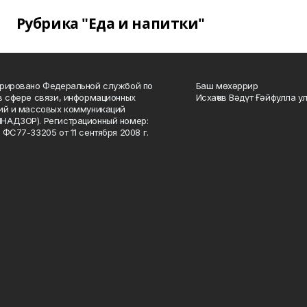
Рубрика "Еда и напитки"
рировано Федеральной службой по
Баш мөхәррир
в сфере связи, информационных
Исхаҡов Вәдүт Ғәйфулла у
ий и массовых коммуникаций
НАДЗОР). Регистрационный номер:
 ФС77-33205 от 11 сентября 2008 г.