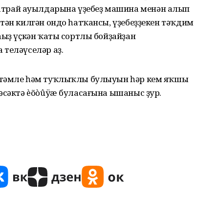
рай ауылдарына үҙебеҙ машина менән алып
тән килгән ондо һатҡансы, үҙебеҙ­ҙекен тәҡдим
һыҙ үҫкән ҡаты сортлы бойҙайҙан
 теләүселәр аҙ.
 тәмле һәм туҡ­лыҡлы булыуын һәр кем яҡшы
әсәктә èõòûÿæ буласағына ышаныс ҙур.