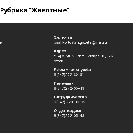
Рубрика "Животные"
Эл. почта
лы
bashkortostan.gazeta@mail.ru
Адрес
г. Уфа, ул. 50 лет Октября, 13, 5-й
этаж
Рекламная служба
8(347)272-62-61
Приемная
8(347)272-05-43
Сотрудничество
8(347) 273-83-92
Отдел кадров
8(347)272-05-43