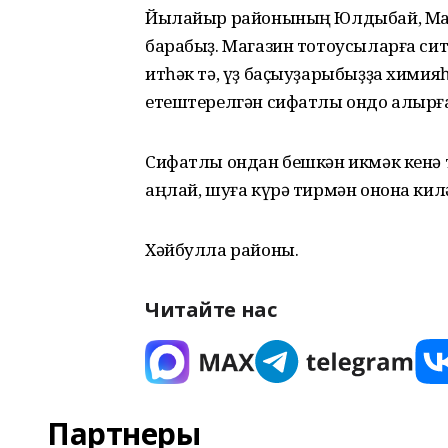
Йылайыр районының Юлдыбай, Мат
барабыҙ. Магазин тотоусыларға сит
итһәк тә, үҙ баҫыуҙарыбыҙҙа химия
етештерелгән сифатлы ондо алырға
Сифатлы ондан бешкән икмәк кенә
аңлай, шуға күрә тирмән онона кил
Хәйбулла районы.
Читайте нас
Партнеры