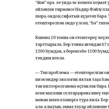
“йән” өрә. Әле унда өс кешегә хеҙмә
әйләнгән тирмәнсе Надир Фәйзулл
шерә, ондоң сифатын күҙәтеп бара
етеште­рел­гән ондо үлсәп, “һә” тиг
Көнөнә 10 тонна он етеш­тереү ҡеүәт
тарттырыла. Бер тонна иген­дән 67
1200 һумдан, ә беренсеһе 1100 һум
тәҡдим ителә.
— Төп проблема — етеш­терелгән о
ни өсөндөр экологик яҡтан таҙа һ
тән килтерелгәненә өҫтөнлөк бирә
өсөн магазин селтәрҙәренә инеү еңе
менән шөғөлләнергә тура килә. Бе
ала-алыуын, әммә тауар әйлә­неше 