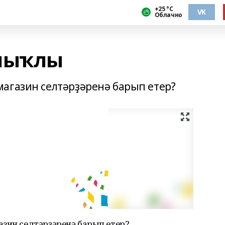
+25 °С
VK
Облачно
ҡлыҡлы
агазин селтәрҙәренә барып етер?
азин селтәрҙәренә барып етер?