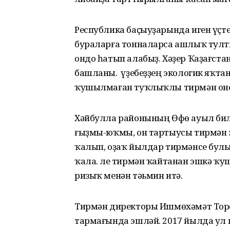
Республика баҫыуҙарында иген үҫт
бураларға тонналарса ашлыҡ тулт
ондо һатып алабыҙ. Хәҙер Ҡаҙағста
башланы. Ә үҙебеҙҙең экологик яҡт
ҡушылмаған туҡлыҡлы тирмән оно 
Хәйбулла районының Өфө ауыл бил
ғыҙмы-юҡмы, он тартыусы тирмән 
ҡалып, оҙаҡ йылдар тирмәнсе бул
ҡала. Әле тирмән ҡайтанан эшкә ҡ
ризыҡ менән тәьмин итә.
Тирмән директоры Ишмө­хәмәт То
тармағында эшләй. 2017 йылда ул 