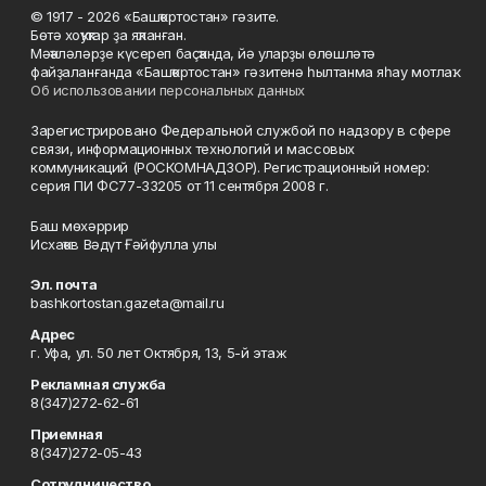
© 1917 - 2026 «Башҡортостан» гәзите.
Бөтә хоҡуҡтар ҙа яҡланған.
Мәҡәләләрҙе күсереп баҫҡанда, йә уларҙы өлөшләтә
файҙаланғанда «Башҡортостан» гәзитенә һылтанма яһау мотлаҡ.
Об использовании персональных данных
Зарегистрировано Федеральной службой по надзору в сфере
связи, информационных технологий и массовых
коммуникаций (РОСКОМНАДЗОР). Регистрационный номер:
серия ПИ ФС77-33205 от 11 сентября 2008 г.
Баш мөхәррир
Исхаҡов Вәдүт Ғәйфулла улы
Эл. почта
bashkortostan.gazeta@mail.ru
Адрес
г. Уфа, ул. 50 лет Октября, 13, 5-й этаж
Рекламная служба
8(347)272-62-61
Приемная
8(347)272-05-43
Сотрудничество