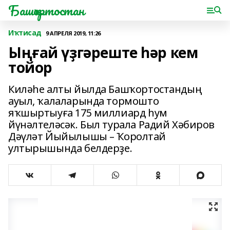
Башҡортостан
Иҡтисад
9 АПРЕЛЯ 2019, 11:26
Ыңғай үҙгәреште һәр кем
тойор
Киләһе алты йылда Башҡортостандың
ауыл, ҡалаларында тормошто
яҡшыртыуға 175 миллиард һум
йүнәлтеләсәк. Был турала Радий Хәбиров
Дәүләт Йыйылышы – Ҡоролтай
ултырышында белдерҙе.