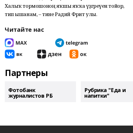
Халыҡ тормошоноң яҡшы яҡҡа үҙгәреүен тойор,
тип ышанам, – тине Радий Фәрит улы.
Читайте нас
Партнеры
Фотобанк
Рубрика "Еда и
журналистов РБ
напитки"