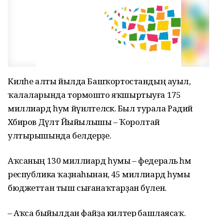
Киләһе алты йылда Башҡортостандың ауыл,
ҡалаларында тормошто яҡшыртыуға 175
миллиард һум йүнәлтеләсәк. Был турала Радий
Хәбиров Дәүләт Йыйылышы – Ҡоролтай
ултырышында белдерҙе.
Аҡсаның 130 миллиард һумы – федераль һәм
республика ҡаҙнаһынан, 45 миллиард һумы
бюджеттан тыш сығанаҡтарҙан бүленә.
– Аҡса быйылдан файҙа килтерә башлаясаҡ.