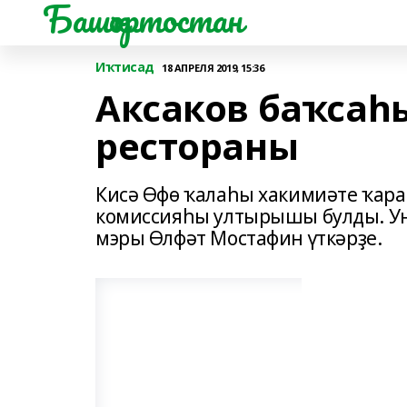
Башҡортостан
Иҡтисад
18 АПРЕЛЯ 2019, 15:36
Аксаков баҡсаһ
рестораны
Кисә Өфө ҡалаһы хакимиәте ҡар
комиссияһы ултырышы булды. Ун
мэры Өлфәт Мостафин үткәрҙе.