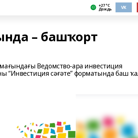
+27 °С
VK
Дождь
ында – башҡорт
амағындағы Ведомство-ара инвестиция
ы “Инвестиция сәғәте” форматында баш ҡа