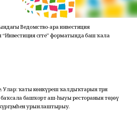
ғындағы Ведомство-ара инвестиция
Инвестиция сәғәте” форматында баш ҡала
. Улар: ҡаты көнкүреш ҡалдыҡтарын тәрән
ге баҡсала башҡорт аш-һыуы ресторанын төҙөү
 күргәҙмәһен урынлаштырыу.