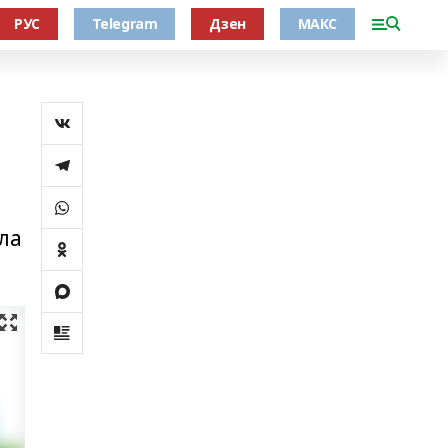
РУС
Telegram
Дзен
МАКС
ла