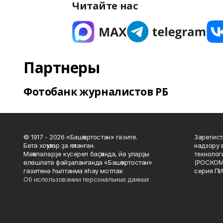
Читайте нас
Партнеры
Фотобанк журналистов РБ
© 1917 - 2026 «Башҡортостан» гәзите.
Зарегист
Бөтә хоҡуҡтар ҙа яҡланған.
надзору 
Мәҡәләләрҙе күсереп баҫҡанда, йә уларҙы
технолог
өлөшләтә файҙаланғанда «Башҡортостан»
(РОСКОМ
гәзитенә һылтанма яһау мотлаҡ.
серия ПИ
Об использовании персональных данных