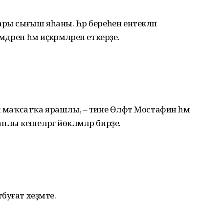
ры сығыш яһаны. Һәр береһен ентекләп
рен һәм иҫкәрмәләрен еткерҙе.
м маҡсатҡа ярашлы, – тине Өлфәт Мостафин һәм
 кешеләргә йөкләмәләр бирҙе.
уғат хеҙмәте.