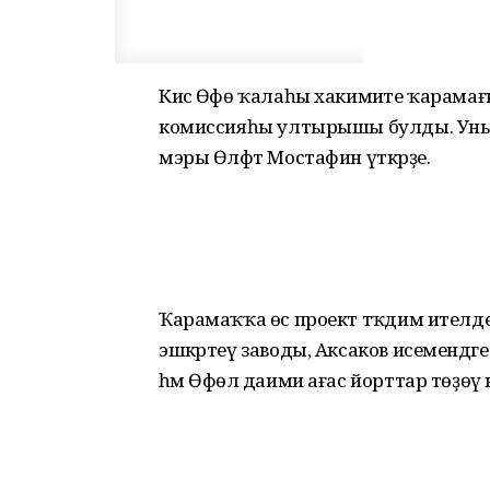
Кисә Өфө ҡалаһы хакимиәте ҡарама
комиссияһы ултырышы булды. Уны “
мэры Өлфәт Мостафин үткәрҙе.
Ҡарамаҡҡа өс проект тәҡдим ителде
эшкәртеү заводы, Аксаков исемендә
һәм Өфөлә даими ағас йорттар төҙөү