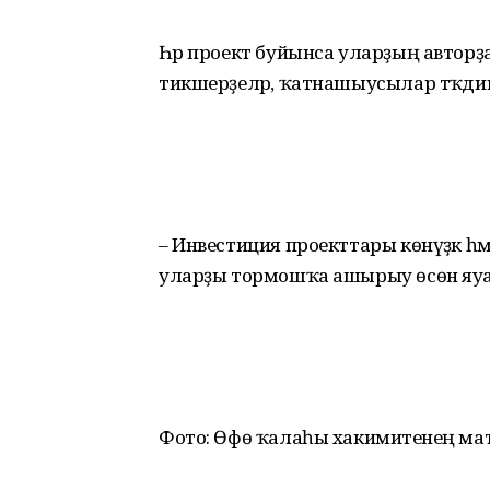
Һәр проект буйынса уларҙың авторҙа
тикшерҙеләр, ҡатнашыусылар тәҡдимдә
– Инвестиция проекттары көнүҙәк һә
уларҙы тормошҡа ашырыу өсөн яуаплы
Фото: Өфө ҡалаһы хакимиәтенең матб