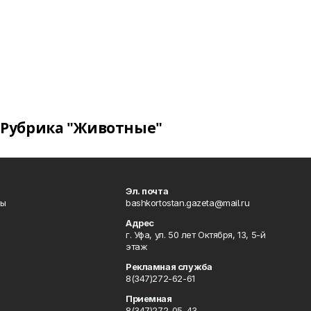
Рубрика "Животные"
Эл. почта
лы
bashkortostan.gazeta@mail.ru
Адрес
г. Уфа, ул. 50 лет Октября, 13, 5-й
этаж
Рекламная служба
8(347)272-62-61
Приемная
8(347)272-05-43