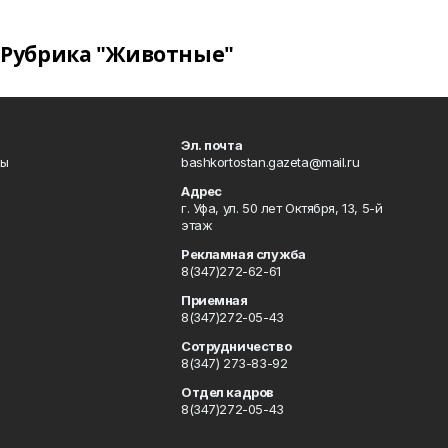
Рубрика "Животные"
Эл. почта
лы
bashkortostan.gazeta@mail.ru
Адрес
г. Уфа, ул. 50 лет Октября, 13, 5-й
этаж
Рекламная служба
8(347)272-62-61
Приемная
8(347)272-05-43
Сотрудничество
8(347) 273-83-92
Отдел кадров
8(347)272-05-43