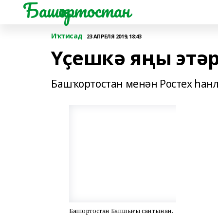
Башҡортостан
Иҡтисад
23 АПРЕЛЯ 2019, 18:43
Үҫешкә яңы этәр
Башҡортостан менән Ростех һанл
Башҡортостан Башлығы сайтынан.