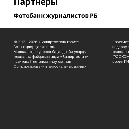
Партнеры
Фотобанк журналистов РБ
© 1917 - 2026 «Башҡортостан» гәзите.
Зарегист
Бөтә хоҡуҡтар ҙа яҡланған.
надзору 
Мәҡәләләрҙе күсереп баҫҡанда, йә уларҙы
технолог
өлөшләтә файҙаланғанда «Башҡортостан»
(РОСКОМ
гәзитенә һылтанма яһау мотлаҡ.
серия ПИ
Об использовании персональных данных