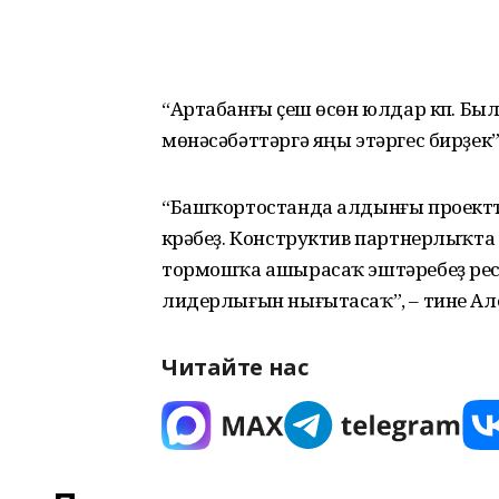
“Артабанғы үҫеш өсөн юлдар күп. Бы
мөнәсәбәттәргә яңы этәргес бирҙек”,
“Башҡортостанда алдынғы проект
күрәбеҙ. Конструктив партнерлыҡт
тормошҡа ашырасаҡ эштәребеҙ ре
лидерлығын нығытасаҡ”, – тине Ал
Читайте нас