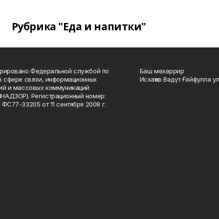
Рубрика "Еда и напитки"
рировано Федеральной службой по
Баш мөхәррир
в сфере связи, информационных
Исхаҡов Вәдүт Ғәйфулла у
ий и массовых коммуникаций
НАДЗОР). Регистрационный номер:
 ФС77-33205 от 11 сентября 2008 г.