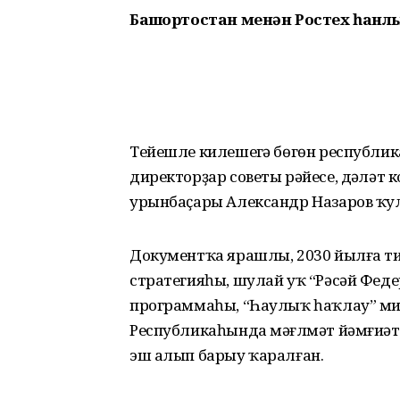
Башҡортостан менән Ростех һанл
Тейешле килешеүгә бөгөн республи
директорҙар советы рәйесе, дәүлә
урынбаҫары Александр Назаров ҡул
Документҡа ярашлы, 2030 йылға ти
стратегияһы, шулай уҡ “Рәсәй Фе
программаһы, “Һаулыҡ һаҡлау” ми
Республикаһында мәғлүмәт йәмғиәте
эш алып барыу ҡаралған.