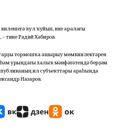
л килешеүгә ҡул ҡуйып, ике аралағы
 – тине Радий Хәбиров.
тарҙы тормошҡа ашырыу мөмкинлектәрен
а һәм урындағы халыҡ мәнфәғәтендә берҙәм
спубликаның ил субъекттары араһында
ександр Назаров.