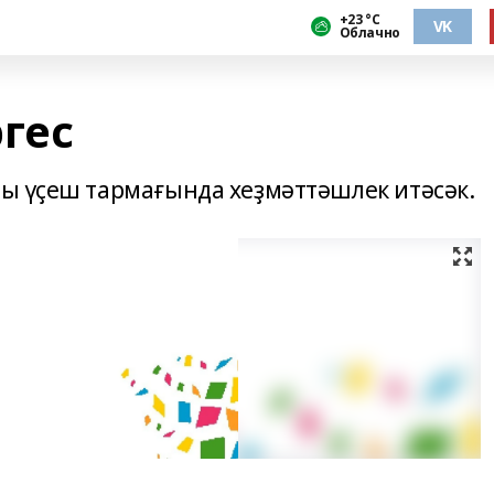
+23 °С
VK
Облачно
гес
ы үҫеш тармағында хеҙмәттәшлек итәсәк.