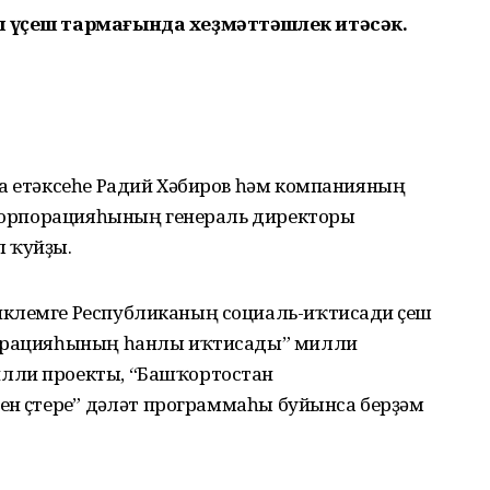
ы үҫеш тармағында хеҙмәттәшлек итәсәк.
ка етәксеһе Радий Хәбиров һәм компанияның
т корпорацияһының генераль директоры
 ҡуйҙы.
клемге Республиканың социаль-иҡтисади үҫеш
дерацияһының һанлы иҡтисады” милли
лли проекты, “Башҡортостан
н үҫтереү” дәүләт программаһы буйынса берҙәм