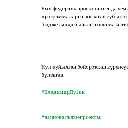
Был федераль проект нигеҙендә хеҙ
программаларын яҡлаған субъектт
бюджетында быйылға ошо маҡсатҡа
Ҡул ҡуйылған бойороҡтан күренеүе
бүленгән.
#ВладимирПутин
#национальныепроекты
;