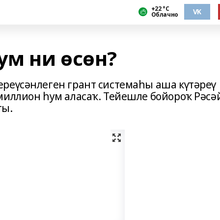
+22 °С
VK
Облачно
ум ни өсөн?
реүсәнлеген грант системаһы аша күтәреү
миллион һум аласаҡ. Тейешле бойороҡ Рәсә
ты.