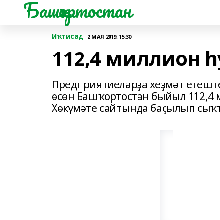
Башҡортостан
Иҡтисад
2 МАЯ 2019, 15:30
112,4 миллион һ
Предприятиеларҙа хеҙмәт етеште
өсөн Башҡортостан быйыл 112,4 
Хөкүмәте сайтында баҫылып сыҡ