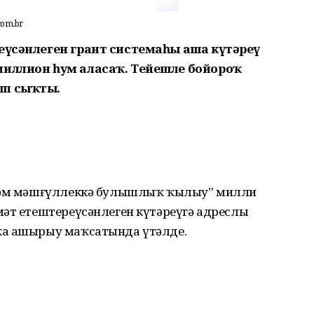
com.br
еүсәнлеген грант системаһы аша күтәреү
миллион һум аласаҡ. Тейешле бойороҡ
ып сыҡты.
 һәм мәшғүллеккә булышлыҡ ҡылыу” милли
мәт етештереүсәнлеген күтәреүгә адреслы
ҡа ашырыу маҡсатында үтәлде.