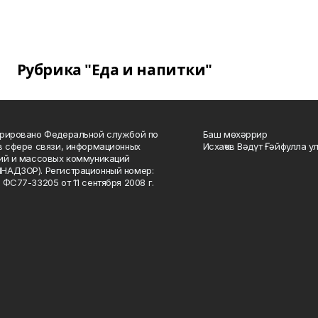
Рубрика "Еда и напитки"
рировано Федеральной службой по
Баш мөхәррир
в сфере связи, информационных
Исхаҡов Вәдүт Ғәйфулла у
ий и массовых коммуникаций
НАДЗОР). Регистрационный номер:
 ФС77-33205 от 11 сентября 2008 г.