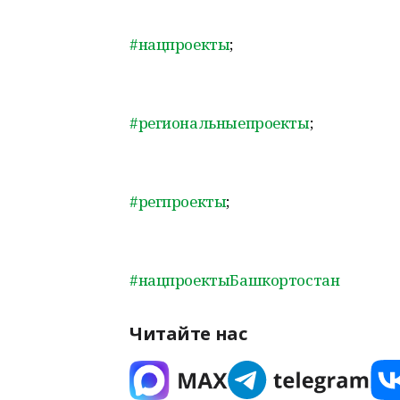
#нацпроекты
;
#региональныепроекты
;
#регпроекты
;
#нацпроектыБашкортостан
Читайте нас