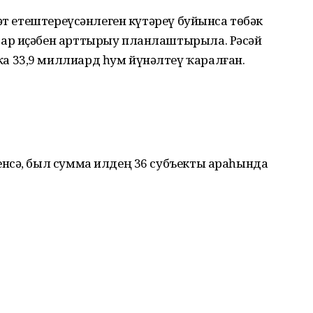
мәт етештереүсәнлеген күтәреү буйынса төбәк
ар иҫәбен арттырыу планлаштырыла. Рәсәй
 33,9 миллиард һум йүнәлтеү ҡаралған.
нсә, был сумма илдең 36 субъекты араһында