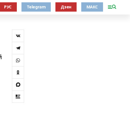
РУС
Telegram
Дзен
МАКС
й