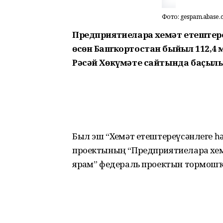
Фото: gespam.abase.
Предприятиеларҙа хеҙмәт етештер
өсөн Башҡортостан быйыл 112,4 
Рәсәй Хөкүмәте сайтында баҫыл
Был эш “Хеҙмәт етештереүсәнлеге
проектының “Предприятиеларҙа хеҙ
ярҙам” федераль проектын тормош