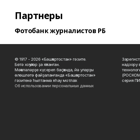
Партнеры
Фотобанк журналистов РБ
© 1917 - 2026 «Башҡортостан» гәзите.
Зарегист
Бөтә хоҡуҡтар ҙа яҡланған.
надзору 
Мәҡәләләрҙе күсереп баҫҡанда, йә уларҙы
технолог
өлөшләтә файҙаланғанда «Башҡортостан»
(РОСКОМ
гәзитенә һылтанма яһау мотлаҡ.
серия ПИ
Об использовании персональных данных