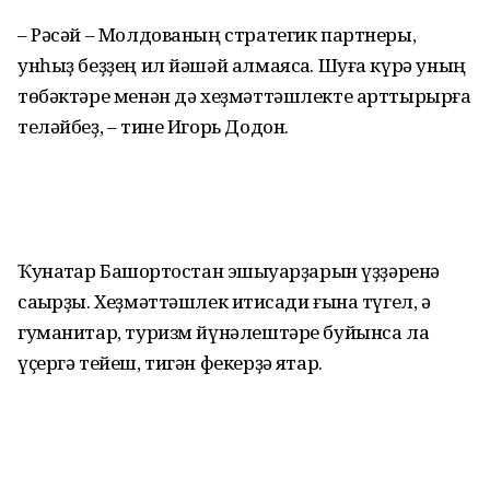
– Рәсәй – Молдованың стратегик партнеры,
унһыҙ беҙҙең ил йәшәй алмаясаҡ. Шуға күрә уның
төбәктәре менән дә хеҙмәттәшлекте арттырырға
теләйбеҙ, – тине Игорь Додон.
Ҡунаҡтар Башҡортостан эшҡыуарҙарын үҙҙәренә
саҡырҙы. Хеҙмәттәшлек иҡтисади ғына түгел, ә
гуманитар, туризм йүнәлештәре буйынса ла
үҫергә тейеш, тигән фекерҙә яҡтар.