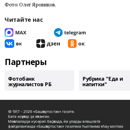
Фото: Олег Яровиков.
Читайте нас
Партнеры
Фотобанк
Рубрика "Еда и
журналистов РБ
напитки"
© 1917 - 2026 «Башҡортостан» гәзите.
Бөтә хоҡуҡтар ҙа яҡланған.
Мәҡәләләрҙе күсереп баҫҡанда, йә уларҙы өлөшләтә
файҙаланғанда «Башҡортостан» гәзитенә һылтанма яһау мотлаҡ.