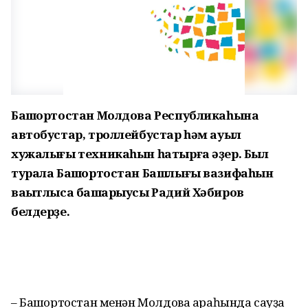
Башҡортостан Молдова Республикаһына
автобустар, троллейбустар һәм ауыл
хужалығы техникаһын һатырға әҙер. Был
турала Башҡортостан Башлығы вазифаһын
ваҡытлыса башҡарыусы Радий Хәбиров
белдерҙе.
– Башҡортостан менән Молдова араһында сауҙа