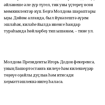
әйләнеше әле ҙур түгел, тик уны үҫтереү өсөн
мөмкинлектәр күп. Беҙгә Молдова шараптары
ҡыҙыҡ. Дөйөм алғанда, был йүнәлештә әүҙем
эшләһәк, киләһе йылда икенсе һандар
тураһында һөйләрбеҙ тип ышанам, – тине ул.
Молдова Президенты Игорь Додон фекеренсә,
уның Башҡортостанға килеүе һәм килешеүҙәр
төҙөүе оҙайлы дуҫлыҡҡа һәм иҡтисади
хеҙмәттәшлеккә нигеҙ һаласаҡ.