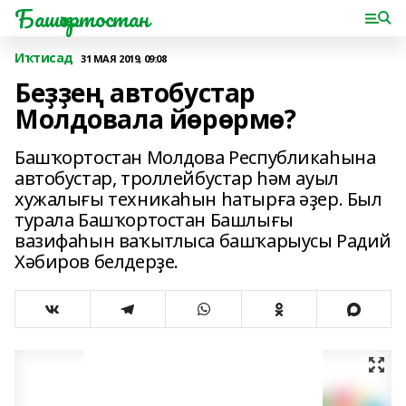
Башҡортостан
Иҡтисад
31 МАЯ 2019, 09:08
Беҙҙең автобустар
Молдовала йөрөрмө?
Башҡортостан Молдова Республикаһына
автобустар, троллейбустар һәм ауыл
хужалығы техникаһын һатырға әҙер. Был
турала Башҡортостан Башлығы
вазифаһын ваҡытлыса башҡарыусы Радий
Хәбиров белдерҙе.