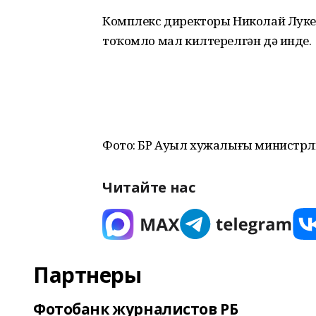
Комплекс директоры Николай Луке
тоҡомло мал килтерелгән дә инде.
Фото: БР Ауыл хужалығы министрл
Читайте нас
Партнеры
Фотобанк журналистов РБ