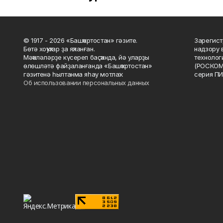
© 1917 - 2026 «Башҡортостан» гәзите.
Зарегист
Бөтә хоҡуҡтар ҙа яҡланған.
надзору 
Мәҡәләләрҙе күсереп баҫҡанда, йә уларҙы
технолог
өлөшләтә файҙаланғанда «Башҡортостан»
(РОСКОМ
гәзитенә һылтанма яһау мотлаҡ.
серия ПИ
Об использовании персональных данных