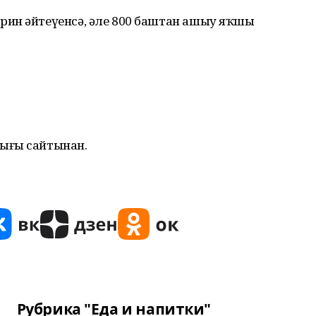
рин әйтеүенсә, әле 800 баштан ашыу яҡшы
ығы сайтынан.
Рубрика "Еда и напитки"