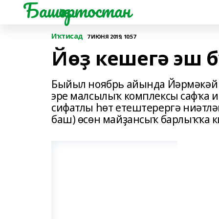
Башҡортостан
Иҡтисад
7 ИЮНЯ 2019, 10:57
Йөҙ кешегә эш 
Быйыл ноябрь айында Йәрмәкәй
эре малсылыҡ комплексы сафҡа и
сифатлы һөт етештерергә ниәтлә
баш) өсөн майҙансыҡ барлыҡҡа к