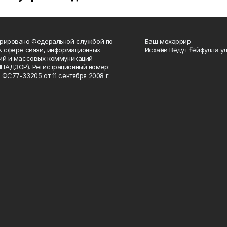
рировано Федеральной службой по
Баш мөхәррир
в сфере связи, информационных
Исхаҡов Вәдүт Ғәйфулла у
ий и массовых коммуникаций
НАДЗОР). Регистрационный номер:
 ФС77-33205 от 11 сентября 2008 г.