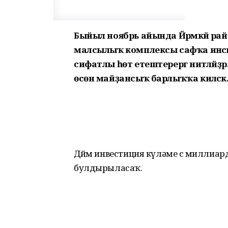
Быйыл ноябрь айында Йәрмәкәй рай
малсылыҡ комплексы сафҡа инәсә
сифатлы һөт етештерергә ниәтләйҙә
өсөн майҙансыҡ барлыҡҡа киләсәк
Дөйөм инвестиция күләме өс миллиа
булдырыласаҡ.