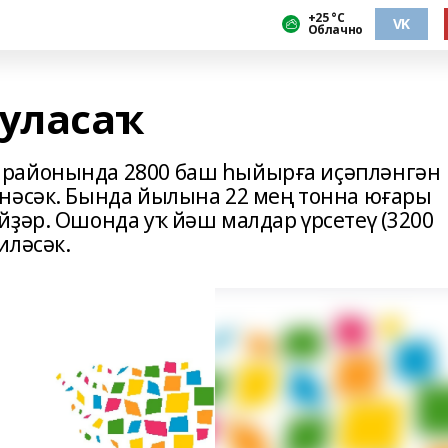
+25 °С
VK
Облачно
буласаҡ
 районында 2800 баш һыйырға иҫәпләнгән
нәсәк. Бында йылына 22 мең тонна юғары
йҙәр. Ошонда уҡ йәш малдар үрсетеү (3200
иләсәк.