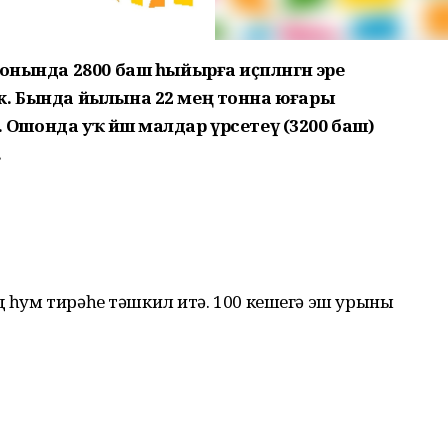
онында 2800 баш һыйырға иҫәпләнгән эре
к. Бында йылына 22 мең тонна юғары
р. Ошонда уҡ йәш малдар үрсетеү (3200 баш)
.
рд һум тирәһе тәшкил итә. 100 кешегә эш урыны