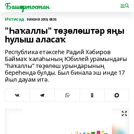
Башҡортостан
Иҡтисад
9 ИЮНЯ 2019, 08:35
"Һаҡаллы" төҙөлөштәр яңы
һулыш аласаҡ
Республика етәксеһе Радий Хәбиров
Баймаҡ ҡалаһының Юбилей урамындағы
“һаҡаллы” төҙөлөш урындарының
береһендә булды. Был бинала эш инде 17
йыл дауам итә.