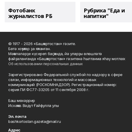
Фотобанк
Рубрика "Еда и
журналистов РБ
напитки"
© 1917 - 2026 «Башҡортостан» гәзите.
Бөтә хоҡуҡтар ҙа яҡланған.
Мәҡәләләрҙе күсереп баҫҡанда, йә уларҙы өлөшләтә
файҙаланғанда «Башҡортостан» гәзитенә һылтанма яһау мотлаҡ.
Об использовании персональных данных
Зарегистрировано Федеральной службой по надзору в сфере
связи, информационных технологий и массовых
коммуникаций (РОСКОМНАДЗОР). Регистрационный номер:
серия ПИ ФС77-33205 от 11 сентября 2008 г.
Баш мөхәррир
Исхаҡов Вәдүт Ғәйфулла улы
Эл. почта
bashkortostan.gazeta@mail.ru
Адрес