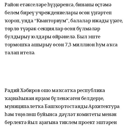
Район етәкселәре һүҙҙәренсә, бинаны өҫтәмә
белем биреү учреждениелары өсөн үҙгәртеп
ҡороп, унда “Кванториум”, балалар ижады үҙәге,
төрлө түңәрәк-секциялар өсөн бүлмәләр
булдырыу юлдары өйрәнелә. Был эште
тормошҡа ашырыу өсөн 7,3 миллион һум аҡса
талап ителә.
Радий Хәбиров ошо маҡсатҡа республика
ҡаҙнаһынан ярҙам бүленәсәген белдерҙе,
муниципалетҡа Башҡортостандың Архитектура
һәм төҙөлөш буйынса дәүләт комитеты менән
берлектә йыл аҙағына тиклем проект эштәрен