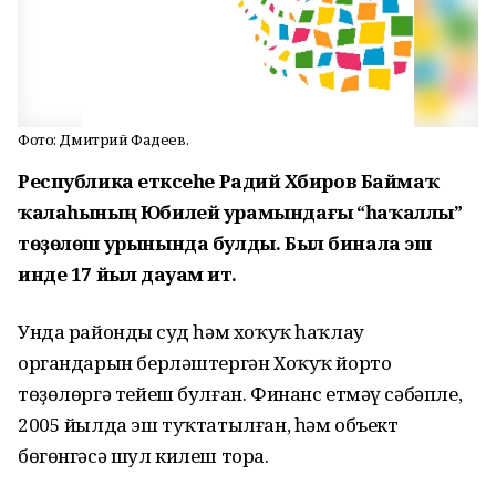
Фото: Дмитрий Фадеев.
Республика етәксеһе Радий Хәбиров Баймаҡ
ҡалаһының Юбилей урамындағы “һаҡаллы”
төҙөлөш урынында булды. Был бинала эш
инде 17 йыл дауам итә.
Унда райондың суд һәм хоҡуҡ һаҡлау
органдарын берләштергән Хоҡуҡ йорто
төҙөлөргә тейеш булған. Финанс етмәү сәбәпле,
2005 йылда эш туҡтатылған, һәм объект
бөгөнгәсә шул килеш тора.