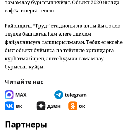
тамамлау бурысын ҡуйҙы. Объект 2020 йылда
сафҡа инергә тейеш.
Райондағы “Труд” стадионы ла алты йыл элек
төҙөлә башлаған һәм әлегә тиклем
файҙаланыуға тапшырылмаған. Төбәк етәксеһе
был объект буйынса ла тейешле органдарға
күрһәтмә биреп, эште һуҙмай тамамлау
бурысын ҡуйҙы.
Читайте нас
Партнеры