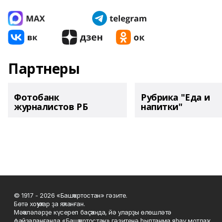
Партнеры
Фотобанк
Рубрика "Еда и
журналистов РБ
напитки"
© 1917 - 2026 «Башҡортостан» гәзите.
Бөтә хоҡуҡтар ҙа яҡланған.
Мәҡәләләрҙе күсереп баҫҡанда, йә уларҙы өлөшләтә
файҙаланғанда «Башҡортостан» гәзитенә һылтанма яһау мотлаҡ.