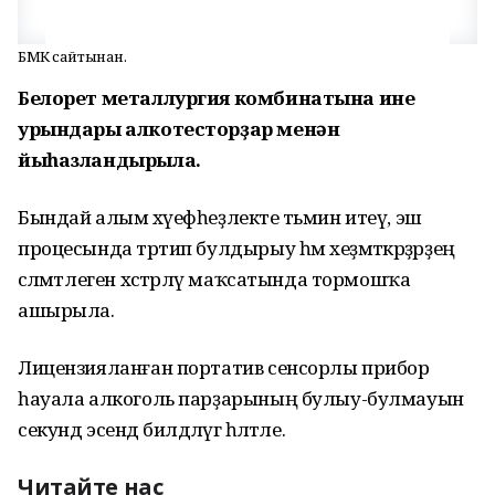
БМК сайтынан.
Белорет металлургия комбинатына инеү
урындары алкотесторҙар менән
йыһазландырыла.
Бындай алым хәүефһеҙлекте тәьмин итеү, эш
процесында тәртип булдырыу һәм хеҙмәткәрҙәрҙең
сәләмәтлеген хәстәрләү маҡсатында тормошҡа
ашырыла.
Лицензияланған портатив сенсорлы прибор
һауала алкоголь парҙарының булыу-булмауын
секунд эсендә билдәләүгә һәләтле.
Читайте нас