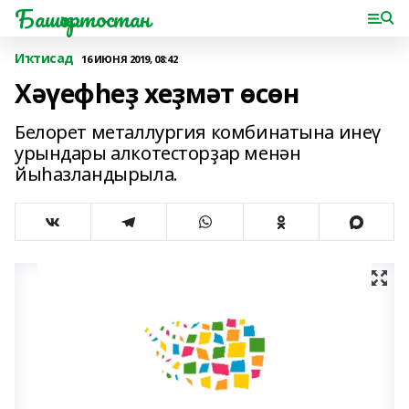
Башҡортостан
Иҡтисад
16 ИЮНЯ 2019, 08:42
Хәүефһеҙ хеҙмәт өсөн
Белорет металлургия комбинатына инеү
урындары алкотесторҙар менән
йыһазландырыла.