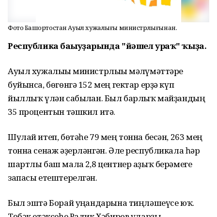
Фото Башҡортостан Ауыл хужалығы министрлығынан.
Республика баҫыуҙарында "йәшел ураҡ" ҡыҙа.
Ауыл хужалығы министрлығы мәғлүмәттәре
буйынса, бөгөнгә 152 мең гектар ерҙә күп
йыллыҡ үлән сабылған. Был барлыҡ майҙандың
35 процентын тәшкил итә.
Шулай итеп, бөтәһе 79 мең тонна бесән, 263 мең
тонна сенаж әҙерләнгән. Әле республикала һәр
шартлы баш малға 2,8 центнер аҙыҡ берәмеге
запасы етештерелгән.
Был эштә Борай уңғандарына тиңләшеүсе юҡ.
Төбәк етәксеһе Радик Хәбиров уларҙы