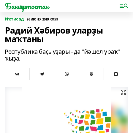
Башҡортостан
Иҡтисад
26 ИЮНЯ 2019, 08:59
Радий Хәбиров уларҙы
маҡтаны
Республика баҫыуҙарында "йәшел ураҡ"
ҡыҙа.