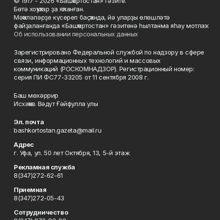
© 1917 - 2026 «Башҡортостан» гәзите.
Бөтә хоҡуҡтар ҙа яҡланған.
Мәҡәләләрҙе күсереп баҫҡанда, йә уларҙы өлөшләтә
файҙаланғанда «Башҡортостан» гәзитенә һылтанма яһау мотлаҡ.
Об использовании персональных данных
Зарегистрировано Федеральной службой по надзору в сфере
связи, информационных технологий и массовых
коммуникаций (РОСКОМНАДЗОР). Регистрационный номер:
серия ПИ ФС77-33205 от 11 сентября 2008 г.
Баш мөхәррир
Исхаҡов Вәдүт Ғәйфулла улы
Эл. почта
bashkortostan.gazeta@mail.ru
Адрес
г. Уфа, ул. 50 лет Октября, 13, 5-й этаж
Рекламная служба
8(347)272-62-61
Приемная
8(347)272-05-43
Сотрудничество