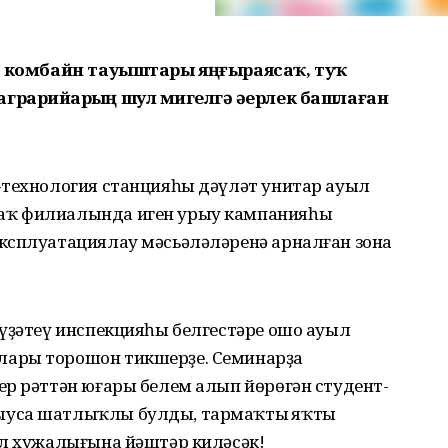
да комбайн тауыштары яңғыраясаҡ, туҡ
грарийҙарҙың шул миҙгелгә әҙерлек башлаған
-технология станцияһы дәүләт унитар ауыл
аҡ филиалында иген урыу кампанияһы
ксплуатациялау мәсьәләләренә арналған зона
күҙәтеү инспекцияһы белгестәре ошо ауыл
ары торошон тикшерҙе. Семинарҙа
ер рәттән юғары белем алып йөрөгән студент-
ыуса шатлыҡлы булды, тармаҡтың яҡты
ыл хужалығына йәштәр киләсәк!