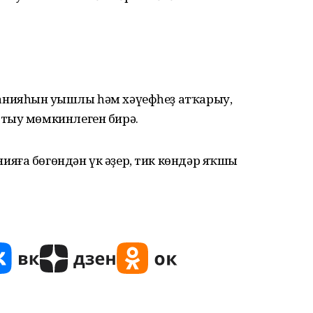
нияһын уңышлы һәм хәүефһеҙ атҡарыу,
тыу мөмкинлеген бирә.
яға бөгөндән үк әҙер, тик көндәр яҡшы