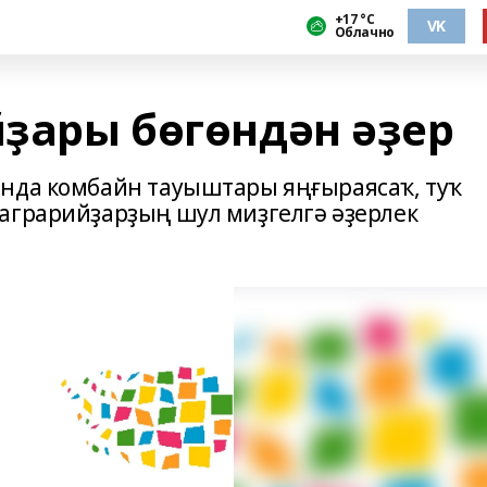
+17 °С
VK
Облачно
ҙары бөгөндән әҙер
ында комбайн тауыштары яңғыраясаҡ, туҡ
аграрийҙарҙың шул миҙгелгә әҙерлек