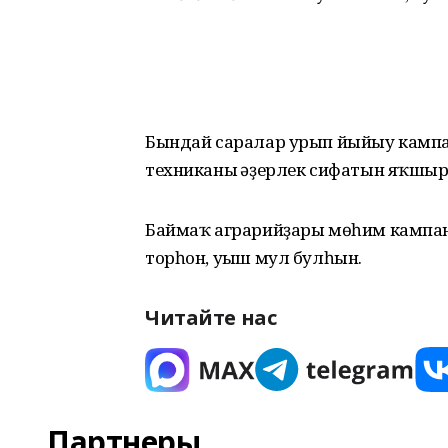
Бындай саралар урып йыйыу кампа
техниканың әҙерлек сифатын яҡшыр
Баймаҡ аграрийҙары мөһим кампани
торһон, уңыш мул булһын.
Читайте нас
Партнеры