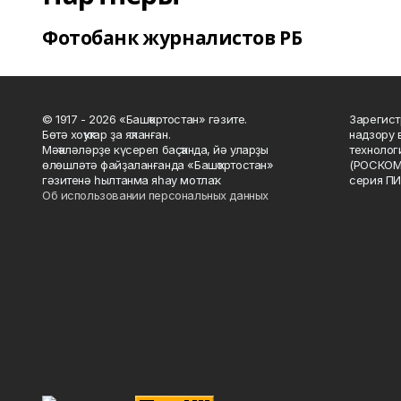
Фотобанк журналистов РБ
© 1917 - 2026 «Башҡортостан» гәзите.
Зарегист
Бөтә хоҡуҡтар ҙа яҡланған.
надзору 
Мәҡәләләрҙе күсереп баҫҡанда, йә уларҙы
технолог
өлөшләтә файҙаланғанда «Башҡортостан»
(РОСКОМ
гәзитенә һылтанма яһау мотлаҡ.
серия ПИ
Об использовании персональных данных