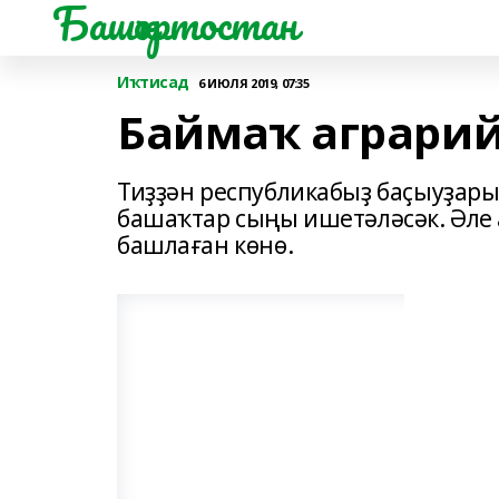
Башҡортостан
Иҡтисад
6 ИЮЛЯ 2019, 07:35
Баймаҡ аграрий
Тиҙҙән республикабыҙ баҫыуҙар
башаҡтар сыңы ишетәләсәк. Әле 
башлаған көнө.