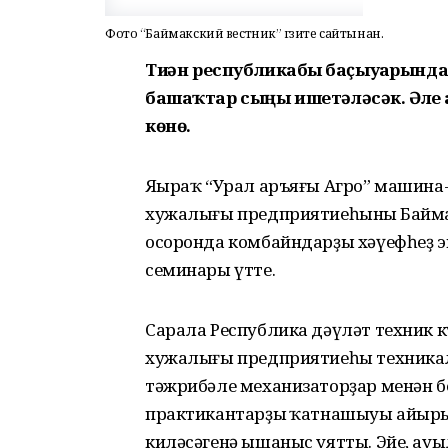
Фото “Баймакский вестник” гәзите сайтынан.
Тиҙҙән республикабыҙ баҫыуҙарын
башаҡтар сыңы ишетәләсәк. Әле а
көнө.
Яңыраҡ “Урал аръяғы Агро” машина
хужалығы предприятиеһының Байм
осоронда комбайндарҙы хәүефһеҙ э
семинары үтте.
Сарала Республика дәүләт техник 
хужалығы предприятиеһы техникал
тәжрибәле механизаторҙар менән б
практикантарҙың ҡатнашыуы айыр
киләсәгенә ышаныс уятты. Эйе, ау