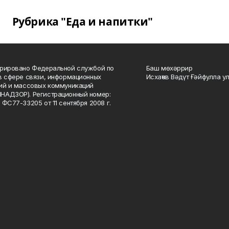
Рубрика "Еда и напитки"
рировано Федеральной службой по
Баш мөхәррир
в сфере связи, информационных
Исхаҡов Вәдүт Ғәйфулла у
ий и массовых коммуникаций
НАДЗОР). Регистрационный номер:
 ФС77-33205 от 11 сентября 2008 г.