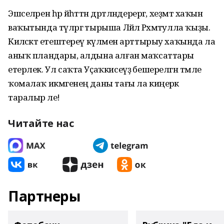
Эшселәрен һәр йәһәттән дәрт­ләндерергә, хеҙмәт хаҡын
ваҡытында түләргә тырыша Ләйлә Рәхмәтулла ҡыҙы.
Киләсәктә етештереү күләмен арттырыу хаҡында ла
аныҡ пландары, алдына алған маҡсаттары
етерлек. Ул саҡта Уҫаҡкисеүҙә бешерелгән тәмле
ҡомалаҡ икмәгенең даны тағы ла киңерәк
таралыр әле!
Читайте нас
Партнеры