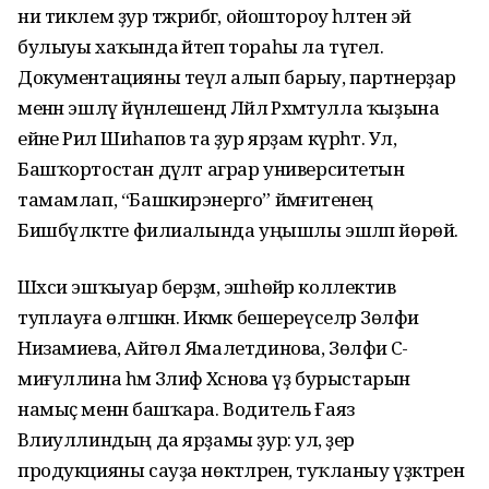
ни тиклем ҙур тәжрибәгә, ойоштороу һәләтенә эйә
булыуы хаҡында әйтеп тораһы ла түгел.
Документацияны теүәл алып барыу, партнерҙар
менән эшләү йүнәлешендә Ләйлә Рәхмәтулла ҡы­ҙына
ейәне Рәил Шиһапов та ҙур ярҙам күрһәтә. Ул,
Башҡортостан дәүләт аграр университетын
тамамлап, “Башкир­энерго” йәмғиәтенең
Бишбүләктәге филиалында уңышлы эшләп йөрөй.
Шәхси эшҡыуар берҙәм, эшһөйәр коллектив
туплауға өлгәшкән. Икмәк бешереүселәр Зөлфиә
Низамиева, Айгөл Ямалетдинова, Зөлфиә Сә­
миғуллина һәм Зәлифә Хәсәнова үҙ бурыстарын
намыҫ менән башҡара. Водитель Ғаяз
Вәлиуллиндың да ярҙамы ҙур: ул, әҙер
продукцияны сауҙа нөктәләренә, туҡланыу үҙәктәренә