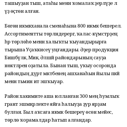
ташыуҙан тыш, атаһы менән ҡомалаҡ әҙерләүҙе лә
үҙ өҫтөнә алған.
Бөгөн икмәкханала сменаһына 800 ик­мәк бешерелә.
Ассортиментты төр­ләндерергә, ҡалас-күмәстәрҙең
һәр төрлөһө менән халыҡты ҡыуандырырға
тырыша Уҫаҡкисеү уңғандары. Әҙер продукция
Бишбүләк, Миәкә, Әлшәй райондарының сауҙа
нөктәләренә оҙатыла. Бынан тыш, уҡыу осоронда
райондың дүрт мәктәбенең ашханаһын йылы әпәкәй
менән тәьмин итә эшҡыуар.
Район хакимиәте аша юлланған 300 мең һумлыҡ
грант эшмәкәрлекте яйға һалыуҙа ҙур ярҙам
булған. Был аҡсаға икмәк бешереү өсөн мейес,
төрлө ҡорамалдар һатып алғандар.