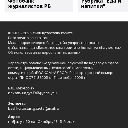
Фотобанк
Рубрика "Еда и
журналистов РБ
напитки"
© 1917 - 2026 «Башҡортостан» гәзите.
Бөтә хоҡуҡтар ҙа яҡланған.
Мәҡәләләрҙе күсереп баҫҡанда, йә уларҙы өлөшләтә
файҙаланғанда «Башҡортостан» гәзитенә һылтанма яһау мотлаҡ.
Об использовании персональных данных
Зарегистрировано Федеральной службой по надзору в сфере
связи, информационных технологий и массовых
коммуникаций (РОСКОМНАДЗОР). Регистрационный номер:
серия ПИ ФС77-33205 от 11 сентября 2008 г.
Баш мөхәррир
Исхаҡов Вәдүт Ғәйфулла улы
Эл. почта
bashkortostan.gazeta@mail.ru
Адрес
г. Уфа, ул. 50 лет Октября, 13, 5-й этаж