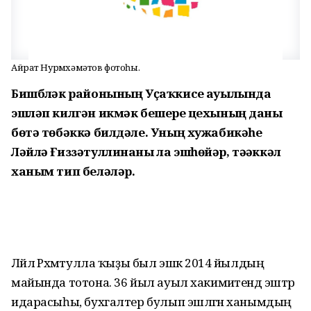
Айрат Нурмөхәмәтов фотоһы.
Бишбүләк районының Уҫаҡкисеү ауылында
эшләп килгән икмәк бешереү цехының даны
бөтә төбәккә билдәле. Уның хужабикәһе
Ләйлә Ғиззәтуллинаны ла эшһөйәр, тәүәккәл
ханым тип беләләр.
Ләйлә Рәхмәтулла ҡыҙы был эшкә 2014 йылдың
майында тотона. 36 йыл ауыл хакимиәтендә эштәр
идарасыһы, бухгалтер булып эшләгән ханымдың