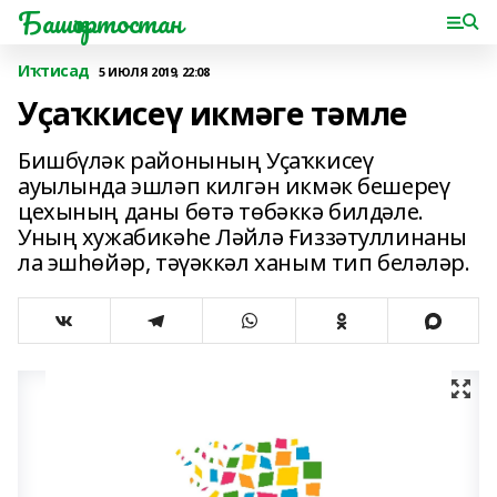
Башҡортостан
Иҡтисад
5 ИЮЛЯ 2019, 22:08
Уҫаҡкисеү икмәге тәмле
Бишбүләк районының Уҫаҡкисеү
ауылында эшләп килгән икмәк бешереү
цехының даны бөтә төбәккә билдәле.
Уның хужабикәһе Ләйлә Ғиззәтуллинаны
ла эшһөйәр, тәүәккәл ханым тип беләләр.