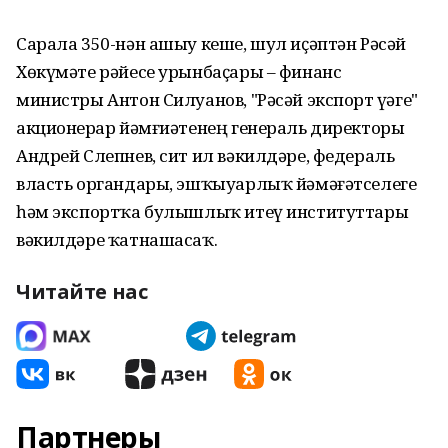
Сарала 350-нән ашыу кеше, шул иҫәптән Рәсәй
Хөкүмәте рәйесе урынбаҫары – финанс
министры Антон Силуанов, "Рәсәй экспорт үҙәге"
акционерҙар йәмғиәтенең генераль директоры
Андрей Слепнев, сит ил вәкилдәре, федераль
власть органдары, эшҡыуарлыҡ йәмәғәтселеге
һәм экспортҡа булышлыҡ итеү институттары
вәкилдәре ҡатнашасаҡ.
Читайте нас
Партнеры