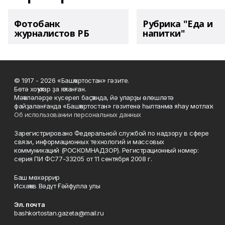
Фотобанк
Рубрика "Еда и
журналистов РБ
напитки"
© 1917 - 2026 «Башҡортостан» гәзите.
Бөтә хоҡуҡтар ҙа яҡланған.
Мәҡәләләрҙе күсереп баҫҡанда, йә уларҙы өлөшләтә
файҙаланғанда «Башҡортостан» гәзитенә һылтанма яһау мотлаҡ.
Об использовании персональных данных
Зарегистрировано Федеральной службой по надзору в сфере
связи, информационных технологий и массовых
коммуникаций (РОСКОМНАДЗОР). Регистрационный номер:
серия ПИ ФС77-33205 от 11 сентября 2008 г.
Баш мөхәррир
Исхаҡов Вәдүт Ғәйфулла улы
Эл. почта
bashkortostan.gazeta@mail.ru