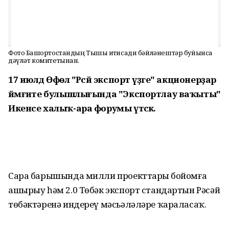
Фото Башҡортостандың Тышҡы иҡтисади бәйләнештәр буйынса
дәүләт комитетынан.
17 июлдә Өфөлә "Рәсәй экспорт үҙәге" акционерҙар
йәмғиәте булышлығында "Экспортлау ваҡыты"
Икенсе халыҡ-ара форумы үтәсәк.
Сара барышында милли проекттарҙы бойомға
ашырыу һәм 2.0 Төбәк экспорт стандартын Рәсәй
төбәктәренә индереү мәсьәләләре ҡараласаҡ.