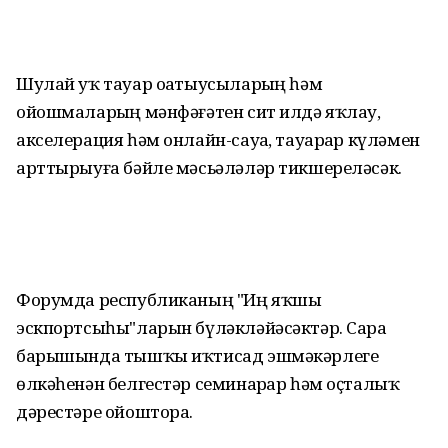
Шулай уҡ тауар оҙатыусыларҙың һәм
ойошмаларҙың мәнфәғәтен сит илдә яҡлау,
акселерация һәм онлайн-сауҙа, тауарҙар күләмен
арттырыуға бәйле мәсьәләләр тикшереләсәк.
Форумда республиканың "Иң яҡшы
эскпортсыһы"ларын бүләкләйәсәктәр. Сара
барышында тышҡы иҡтисад эшмәкәрлеге
өлкәһенән белгестәр семинарҙар һәм оҫталыҡ
дәрестәре ойоштора.