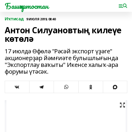
Башҡортостан
Иҡтисад
9 ИЮЛЯ 2019, 08:40
Антон Силуановтың килеүе
көтөлә
17 июлдә Өфөлә "Рәсәй экспорт үҙәге"
акционерҙар йәмғиәте булышлығында
"Экспортлау ваҡыты" Икенсе халыҡ-ара
форумы үтәсәк.