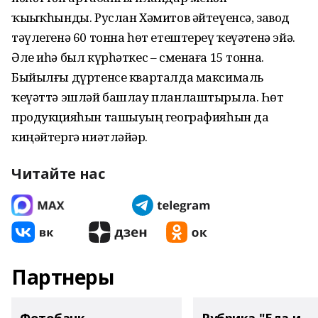
ҡыҙыҡһынды. Руслан Хәмитов әйтеүенсә, завод
тәүлегенә 60 тонна һөт етештереү ҡеүәтенә эйә.
Әле иһә был күрһәткес – сменаға 15 тонна.
Быйылғы дүртенсе кварталда максималь
ҡеүәттә эшләй башлау планлаштырыла. Һөт
продукцияһын ташыуҙың географияһын да
киңәйтергә ниәтләйҙәр.
Читайте нас
Партнеры