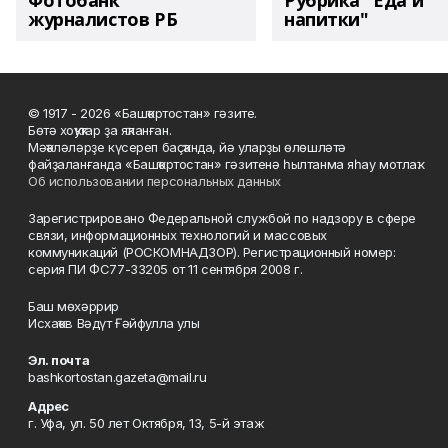
Фотобанк
Рубрика "Еда и
журналистов РБ
напитки"
© 1917 - 2026 «Башҡортостан» гәзите.
Бөтә хоҡуҡтар ҙа яҡланған.
Мәҡәләләрҙе күсереп баҫҡанда, йә уларҙы өлөшләтә
файҙаланғанда «Башҡортостан» гәзитенә һылтанма яһау мотлаҡ.
Об использовании персональных данных
Зарегистрировано Федеральной службой по надзору в сфере
связи, информационных технологий и массовых
коммуникаций (РОСКОМНАДЗОР). Регистрационный номер:
серия ПИ ФС77-33205 от 11 сентября 2008 г.
Баш мөхәррир
Исхаҡов Вәдүт Ғәйфулла улы
Эл. почта
bashkortostan.gazeta@mail.ru
Адрес
г. Уфа, ул. 50 лет Октября, 13, 5-й этаж