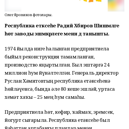
Олег Яровиков фотолары.
Республика етәксеһе Радий Хәбиров Шишмәләге
һөт заводы эшмәкәрлеге менән дә танышты.
1974 йылда нигеҙ һалынған предприятиела
быйыл реконструкция тамамланған,
производство яңыртылған. Был эштәргә 24
миллион һум йүнәлтелгән. Генераль директор
Руслан Хәмитовтың республика етәксеһенә
һөйләүенсә, бында әле 80 кеше эшләй, уртаса
хеҙмәт хаҡы – 25 мең һум самаһы.
Предприятиела һөт, кефир, ҡаймаҡ, эремсек,
йогурт сығарыла. Республика етәксеһе был
йәһәттән артабанғы пландар менән