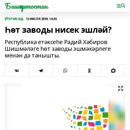
Башҡортостан
Иҡтисад
13 ИЮЛЯ 2019, 14:20
Һөт заводы нисек эшләй?
Республика етәксеһе Радий Хәбиров
Шишмәләге һөт заводы эшмәкәрлеге
менән дә танышты.