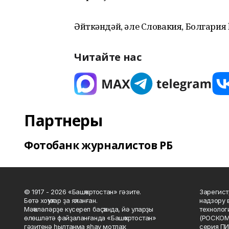
Әйткәндәй, әле Словакия, Болгари
Читайте нас
Партнеры
Фотобанк журналистов РБ
© 1917 - 2026 «Башҡортостан» гәзите.
Зарегист
Бөтә хоҡуҡтар ҙа яҡланған.
надзору 
Мәҡәләләрҙе күсереп баҫҡанда, йә уларҙы
технолог
өлөшләтә файҙаланғанда «Башҡортостан»
(РОСКОМ
гәзитенә һылтанма яһау мотлаҡ.
серия ПИ