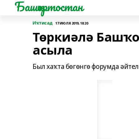
Башҡортостан
Иҡтисад
17 ИЮЛЯ 2019, 18:20
Төркиәлә Башҡо
асыла
Был хаҡта бөгөнгө форумда әйтел