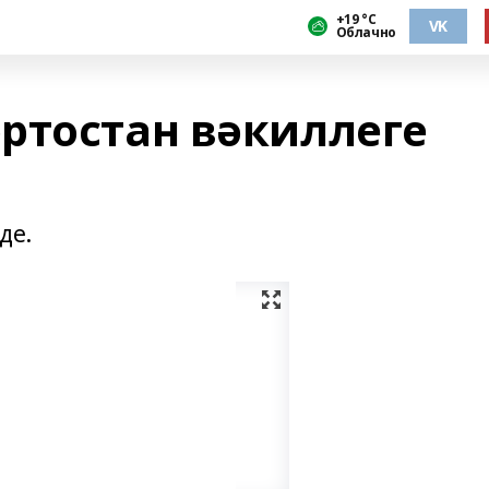
+19 °С
VK
Облачно
ртостан вәкиллеге
де.