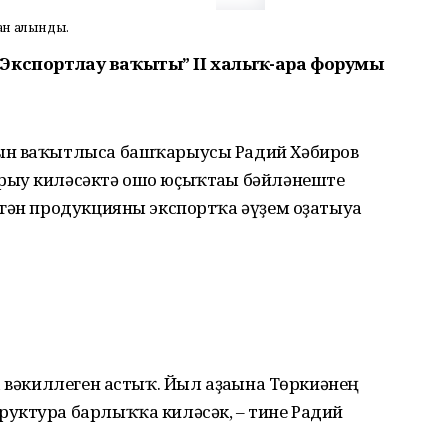
ан алынды.
лә “Экспортлау ваҡыты” II халыҡ-ара форумы
ын ваҡытлыса башҡарыусы Радий Хәбиров
рыу киләсәктә ошо юҫыҡтағы бәйләнеште
гән продукцияны экспортҡа әүҙем оҙатыуға
а вәкиллеген астыҡ. Йыл аҙағына Төркиәнең
уктура барлыҡҡа киләсәк, – тине Радий