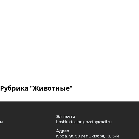
Рубрика "Животные"
Эл. почта
лы
bashkortostan.gazeta@mail.ru
Адрес
г. Уфа, ул. 50 лет Октября, 13, 5-й