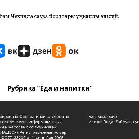
я һәм Чехияла сауҙа йорттары уңышлы эшләй.
Рубрика "Еда и напитки"
рировано Федеральной службой по
Баш мөхәррир
в сфере связи, информационных
Исхаҡов Вәдүт Ғәйфулла у
ий и массовых коммуникаций
НАДЗОР). Регистрационный номер:
 ФС77-33205 от 11 сентября 2008 г.