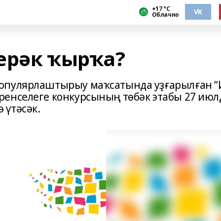
+17 °С
VK
Облачно
ерәк ҡырҡа?
опулярлаштырыу маҡсатында уҙғарылған “
енселеге конкурсының тѳбәк этабы 27 июл
 үтәсәк.