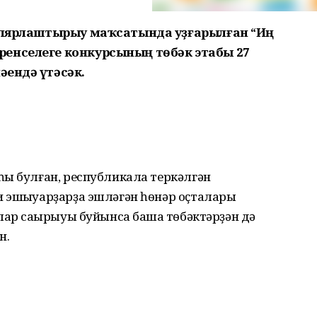
пулярлаштырыу маҡсатында уҙғарылған “Иң
енселеге конкурсының тѳбәк этабы 27
һендә үтәсәк.
һы булған, республикала теркәлгән
 эшҡыуарҙарҙа эшләгән һѳнәр оҫталары
лар саҡырыуы буйынса башҡа тѳбәктәрҙән дә
н.