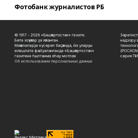
Фотобанк журналистов РБ
© 1917 - 2026 «Башҡортостан» гәзите.
Зарегист
Бөтә хоҡуҡтар ҙа яҡланған.
надзору 
Мәҡәләләрҙе күсереп баҫҡанда, йә уларҙы
технолог
өлөшләтә файҙаланғанда «Башҡортостан»
(РОСКОМ
гәзитенә һылтанма яһау мотлаҡ.
серия ПИ
Об использовании персональных данных