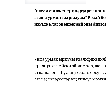
Эшсе һәм инженер һѳнәрҙәрен по
яҡшы урман ҡырҡыусы“ Рәсәй бер
июлдә Благовещен районы биләмә
Унда урман ҡырҡыусы квалификация
предприятие йәки ойошмала, шәхси
ҡатнаша ала. Шулай уҡ ойоштороусы
ағас әҙерләүселәрҙең килеүе мѳмки