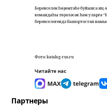
Беренселек һѳҙѳмтәһе буйынса иң
командаһы тѳҙѳләсәк һәм уларға “И
беренселегендә Башҡортостан намыҫы
Фото: katalog-rus.ru
Читайте нас
Партнеры