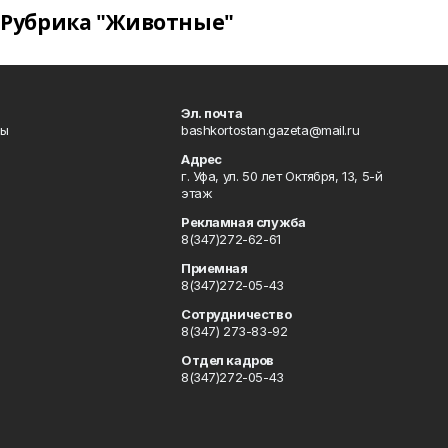
Рубрика "Животные"
Эл. почта
лы
bashkortostan.gazeta@mail.ru
Адрес
г. Уфа, ул. 50 лет Октября, 13, 5-й
этаж
Рекламная служба
8(347)272-62-61
Приемная
8(347)272-05-43
Сотрудничество
8(347) 273-83-92
Отдел кадров
8(347)272-05-43