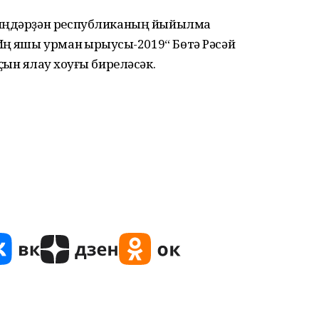
-иңдәрҙән республиканың йыйылма
ң яҡшы урман ҡырҡыусы-2019“ Бөтә Рәсәй
н яҡлау хоҡуғы биреләсәк.