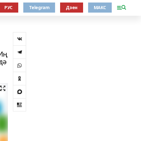
РУС
Telegram
Дзен
МАКС
Иң
дә