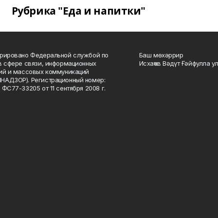
Рубрика "Еда и напитки"
рировано Федеральной службой по
Баш мөхәррир
в сфере связи, информационных
Исхаҡов Вәдүт Ғәйфулла у
ий и массовых коммуникаций
НАДЗОР). Регистрационный номер:
 ФС77-33205 от 11 сентября 2008 г.