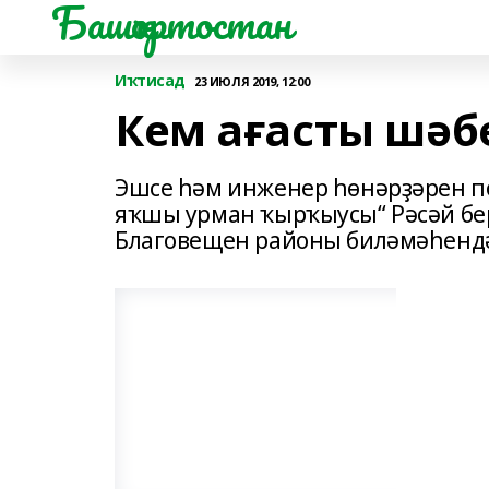
Башҡортостан
Иҡтисад
23 ИЮЛЯ 2019, 12:00
Кем ағасты шәб
Эшсе һәм инженер һѳнәрҙәрен п
яҡшы урман ҡырҡыусы“ Рәсәй бер
Благовещен районы биләмәһендә