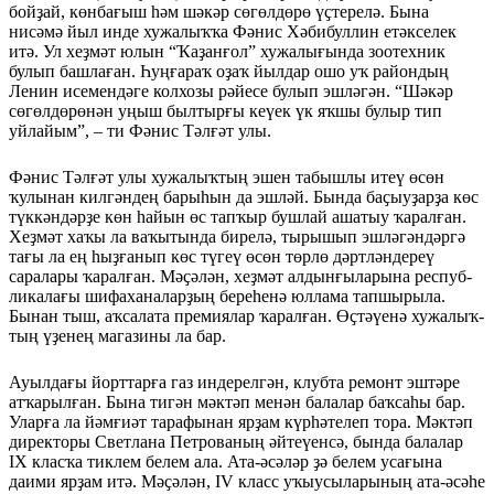
бойҙай, көнбағыш һәм шәкәр сөгөлдөрө үҫтерелә. Бына
нисәмә йыл инде хужалыҡҡа Фәнис Хәбибуллин етәкселек
итә. Ул хеҙмәт юлын “Ҡа­ҙан­ғол” хужалығында зоотехник
булып башлаған. Һуңғараҡ оҙаҡ йылдар ошо уҡ райондың
Ленин исемендәге колхозы рә­йесе булып эшләгән. “Шәкәр
сөгөлдөрөнән уңыш былтырғы кеүек үк яҡшы булыр тип
уйлайым”, – ти Фәнис Тәлғәт улы.
Фәнис Тәлғәт улы хужалыҡ­тың эшен табышлы итеү өсөн
ҡулынан килгәндең барыһын да эшләй. Бында баҫыуҙарҙа көс
түккәндәрҙе көн һайын өс тапҡыр бушлай ашатыу ҡа­ралған.
Хеҙмәт хаҡы ла ваҡы­тында бирелә, тырышып эш­лә­гәндәргә
тағы ла ең һыҙға­нып көс түгеү өсөн төрлө дәртләндереү
саралары ҡа­рал­ған. Мәҫәлән, хеҙмәт ал­дын­ғыларына респуб­
лика­лағы шифаханаларҙың бере­һенә юллама тапшырыла.
Бынан тыш, аҡсалата премия­лар ҡа­ралған. Өҫтәүенә ху­жалыҡ­
тың үҙенең магазины ла бар.
Ауылдағы йорттарға газ индерелгән, клубта ремонт эш­тәре
атҡарылған. Бына тигән мәктәп менән балалар баҡсаһы бар.
Уларға ла йәмғиәт тарафынан ярҙам күрһәтелеп тора. Мәктәп
директоры Светлана Петрова­ның әйтеүенсә, бында балалар
IX класҡа тиклем белем ала. Ата-әсәләр ҙә белем усағына
даими ярҙам итә. Мәҫәлән, IV класс уҡыусы­ларының ата-әсәһе