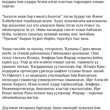
ҡыҙҙары һәм улдары белем алған кластың тәҙрәләрен алмаш­
тырған.
“Һәләтле кеше һәр ғәмәлгә һәләтле” тигән һүҙҙәр тап Фәнис
Хәбибуллин тураһында кеүек. Ауыл хужалығына ҡағы­лышлы
бар мәсьәләне хәл итә алырлыҡ бына тигән оҫта етәк­се лә,
ойоштороусы ла ул. Әммә ҡасандыр сәнғәт юлын һайлаған
булһа, ха­лыҡта танылыу яуламай ҡал­маҫ ине, моғайын.
“Уралым” йырын һуҙып ебәрһә, тирә-йүн тын ҡала.
Уның ғаиләһе лә ныҡлы, тотороҡло. Ҡатыны Сәриә менән
икеһе лә Әлшәй районының Ғәй­никамал ауылынан. Ошо
татыу ғаиләлә Илзирә, Земфира һәм Фирзар хеҙмәткә һөйөү
күреп үҫә. Улар ҙа ата-әсәһенә оҡшап уңған, тормошта үҙ
урынын тапҡан. Ҡыҙҙарының үҙ ғаиләләре бар. Илзирә Крас­
нодарҙағы ортопедия үҙәгендә шәфҡәт туташы булып эшләй.
Ул Өфөләге 1-се медицина училищеһын һәм Көнсығыш
иҡтисади-гуманитар университетын тамам­лаған. Ире Алексей
менән Кирилл, Илья исемле улдар тәрбиәләйҙәр. Земфира –
Нижневартовски­ҙа, башлан­ғыс кластар уҡы­тыусыһы. Ире
Ринат менән Рина исемле ҡыҙ үҫтерәләр. Фирзар – төҙөлөш
ойошма­һында мастер.
Дәүләкән яҡтарына бар­ғанда, бына ошондай хужалыҡ һәм