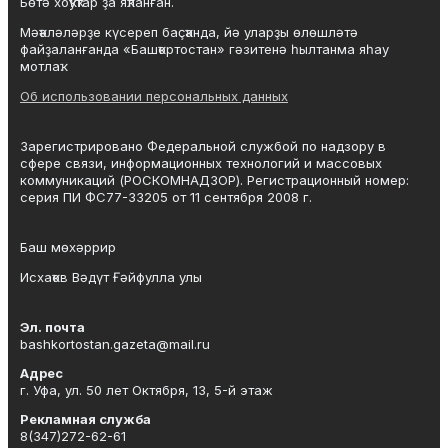
Бөтә хоҡуҡтар ҙа яҡланған.
Мәҡәләләрҙе күсереп баҫҡанда, йә уларҙы өлөшләтә
файҙаланғанда «Башҡортостан» гәзитенә һылтанма яһау
мотлаҡ.
Об использовании персональных данных
Зарегистрировано Федеральной службой по надзору в
сфере связи, информационных технологий и массовых
коммуникаций (РОСКОМНАДЗОР). Регистрационный номер:
серия ПИ ФС77-33205 от 11 сентября 2008 г.
Баш мөхәррир
Исхаҡов Вәдүт Ғәйфулла улы
Эл. почта
bashkortostan.gazeta@mail.ru
Адрес
г. Уфа, ул. 50 лет Октября, 13, 5-й этаж
Рекламная служба
8(347)272-62-61