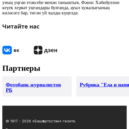
уның уңған етәксеһе ме­нән таныштыҡ. Фәнис Хә­бибуллин
кеүек хеҙмәт уң­ғандары булғанда, ауыл хужа­лығының
киләсәге бар, тигән уй ҡалды күңелдә.
Читайте нас
Партнеры
Фотобанк журналистов
Рубрика "Еда и нап
РБ
© 1917 - 2026 «Башҡортостан» гәзите.