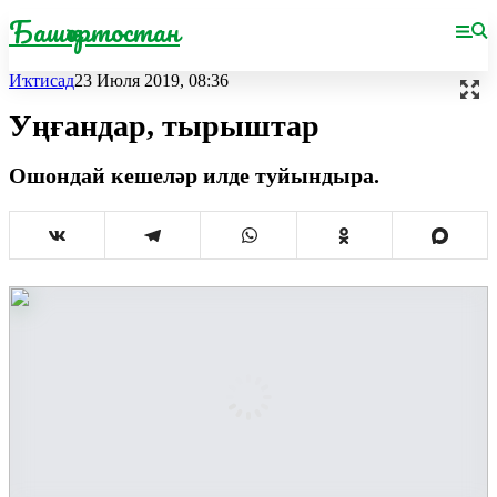
Башҡортостан
Иҡтисад
23 Июля 2019, 08:36
Уңғандар, тырыштар
Ошондай кешеләр илде туйындыра.