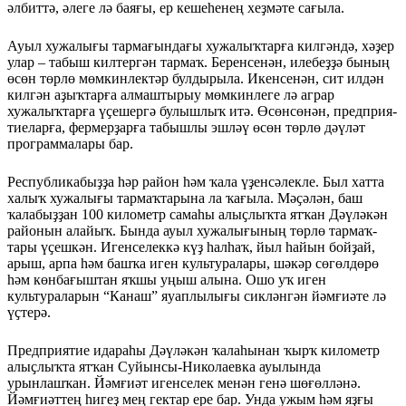
әлбиттә, әлеге лә баяғы, ер кешеһенең хеҙмәте сағыла.
Ауыл хужалығы тармағын­дағы хужалыҡтарға килгәндә, хәҙер
улар – табыш килтергән тармаҡ. Беренсенән, илебеҙҙә бының
өсөн төрлө мөмкин­лектәр булдырыла. Икенсе­нән, сит илдән
килгән аҙыҡ­тарға алмаштырыу мөмкин­леге лә аграр
хужалыҡтарға үҫешергә булышлыҡ итә. Өсөн­сөнән, предприя­
тие­ларға, фермерҙарға табышлы эшләү өсөн төрлө дәүләт
программалары бар.
Республикабыҙҙа һәр район һәм ҡала үҙенсәлекле. Был хатта
халыҡ хужалығы тар­маҡ­тарына ла ҡағыла. Мә­ҫәлән, баш
ҡалабыҙҙан 100 ки­лометр самаһы алыҫ­лыҡта ятҡан Дәүләкән
районын алайыҡ. Бында ауыл хужалығының төрлө тармаҡ­
тары үҫешкән. Игенселеккә күҙ һалһаҡ, йыл һайын бойҙай,
арыш, арпа һәм башҡа иген культуралары, шәкәр сөгөл­дөрө
һәм көнбағыштан яҡшы уңыш алына. Ошо уҡ иген
культураларын “Канаш” яуап­лылығы сикләнгән йәмғиәте лә
үҫтерә.
Предприятие идараһы Дәү­ләкән ҡалаһынан ҡырҡ километр
алыҫлыҡта ятҡан Суйынсы-Николаевка ауылында
урынлашҡан. Йәмғиәт игенселек менән генә шөғөлләнә.
Йәмғиәттең һигеҙ мең гектар ере бар. Унда ужым һәм яҙғы