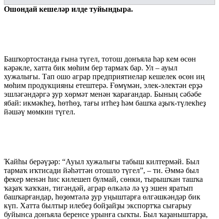
Ошондай кешеләр илде туйындыра.
Башҡортостанда ғына түгел, тотош донъяла һәр кем өсөн
кәрәкле, хатта бик мөһим бер тармаҡ бар. Ул – ауыл
хужалығы. Тап ошо аграр предприятиелар кешелек өсөн иң
мөһим продукцияны етештерә. Ғөмүмән, элек-электән ерҙә
эшләгәндәргә ҙур хөрмәт менән ҡарағандар. Бының сәбәбе
ябай: икмәкһеҙ, һөтһөҙ, тағы итһеҙ һәм башҡа аҙыҡ-түлекһеҙ
йәшәү мөмкин түгел.
Ҡайһы берәүҙәр: “Ауыл хужалығы табыш килтермәй. Был
тармаҡ иҡтисади йәһәт­тән отошло түгел”, – ти. Әммә был
фекер менән һис килешеп булмай, сөнки, тырышҡан ташҡа
ҡаҙаҡ ҡаҡҡан, тигәндәй, аграр өлкәлә лә үҙ эшен яратып
башҡарғандар, һөҙөмтәлә ҙур уңыштарға өлгәшкәндәр бик
күп. Хатта былтыр илебеҙ бойҙайҙы экспортҡа сығарыу
буйынса донъяла беренсе урынға сыҡты. Был ҡаҙа­ныштарҙа,