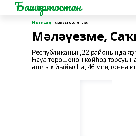
Башҡортостан
Иҡтисад
7 АВГУСТА 2019, 12:35
Мәләүезме, Са
Республиканың 22 районында яҙ
Һауа торошоноң көйһөҙ тороуына
ашлыҡ йыйылһа, 46 мең тонна иг