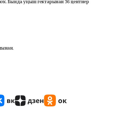
юҡ. Бында уңыш гектарынан 36 центнер
ғынан.