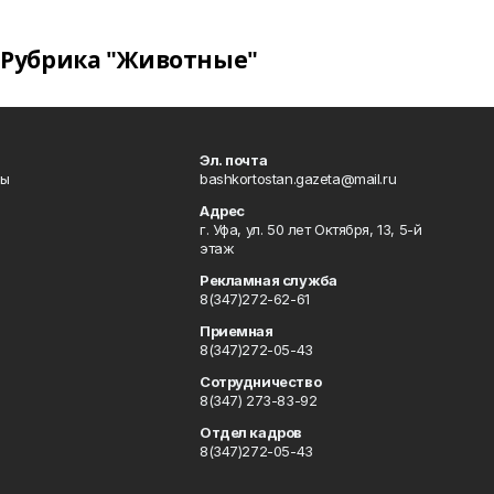
Рубрика "Животные"
Эл. почта
лы
bashkortostan.gazeta@mail.ru
Адрес
г. Уфа, ул. 50 лет Октября, 13, 5-й
этаж
Рекламная служба
8(347)272-62-61
Приемная
8(347)272-05-43
Сотрудничество
8(347) 273-83-92
Отдел кадров
8(347)272-05-43