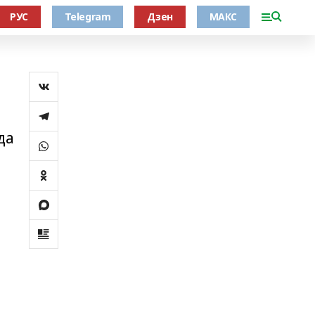
РУС
Telegram
Дзен
МАКС
да