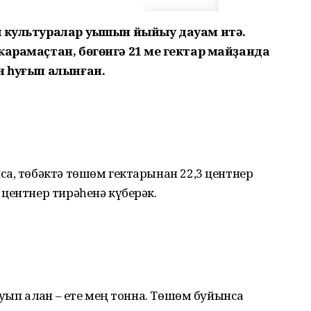
ы культуралар уңышын йыйыу дауам итә.
ҡарамаҫтан, бөгөнгә 21 мең гектар майҙанда
н һуғып алынған.
а, төбәктә төшөм гектарынан 22,3 центнер
центнер тирәһенә күберәк.
ғып алған – ете мең тонна. Төшөм буйынса