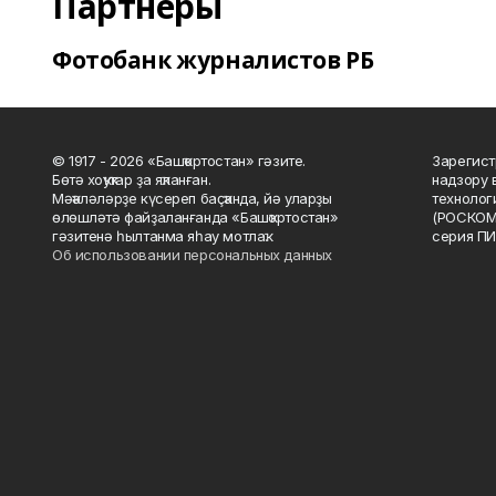
Партнеры
Фотобанк журналистов РБ
© 1917 - 2026 «Башҡортостан» гәзите.
Зарегист
Бөтә хоҡуҡтар ҙа яҡланған.
надзору 
Мәҡәләләрҙе күсереп баҫҡанда, йә уларҙы
технолог
өлөшләтә файҙаланғанда «Башҡортостан»
(РОСКОМ
гәзитенә һылтанма яһау мотлаҡ.
серия ПИ
Об использовании персональных данных