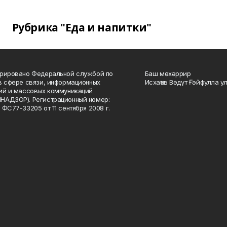
Рубрика "Еда и напитки"
рировано Федеральной службой по
Баш мөхәррир
в сфере связи, информационных
Исхаҡов Вәдүт Ғәйфулла у
ий и массовых коммуникаций
НАДЗОР). Регистрационный номер:
 ФС77-33205 от 11 сентября 2008 г.