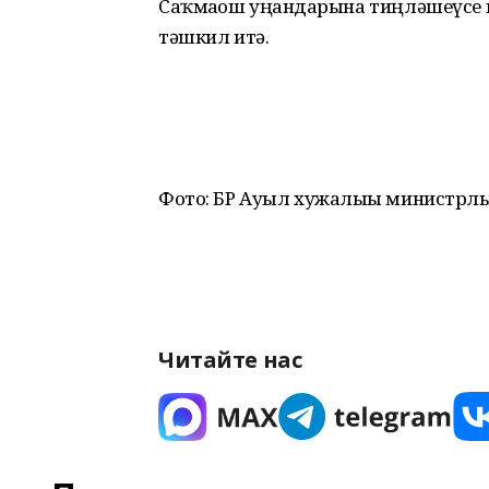
Саҡмағош уңғандарына тиңләшеүсе 
тәшкил итә.
Фото: БР Ауыл хужалығы министрлы
Читайте нас