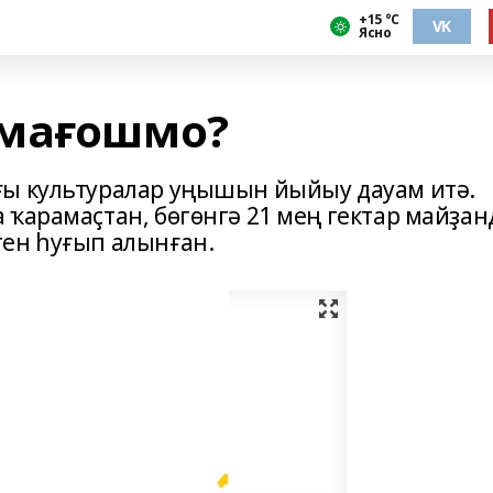
+15 °С
VK
Ясно
ҡмағошмо?
ғы культуралар уңышын йыйыу дауам итә.
 ҡарамаҫтан, бөгөнгә 21 мең гектар майҙан
ен һуғып алынған.