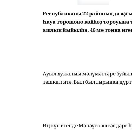
Республиканың 22 районында яҙғ
Һауа торошоноң көйһөҙ тороуына 
ашлыҡ йыйылһа, 46 мең тонна иге
Ауыл хужалығы мәғлүмәттәре буйынс
тәшкил итә. Был былтырғынан дүрт 
Иң күп игенде Мәләүез эшсәндәре һу